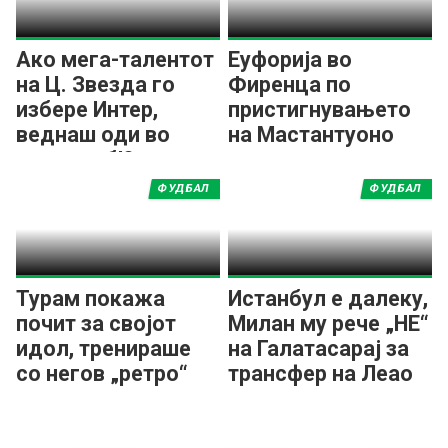
Ако мега-талентот
Еуфорија во
на Ц. Звезда го
Фиренца по
избере Интер,
пристигнувањето
веднаш оди во
на Мастантуоно
друг клуб!?
ФУДБАЛ
ФУДБАЛ
Турам покажа
Истанбул е далеку,
почит за својот
Милан му рече „НЕ“
идол, тренираше
на Галатасарај за
со негов „ретро“
трансфер на Леао
дрес од Интер