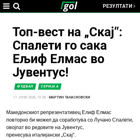
РЕЗУЛТАТИ
Jump to navigation
You
Топ-вест на „Скај“:
Спалети го сака
are
Ељиф Елмас во
here
Јувентус!
ФУДБАЛ
СЕРИЈА А
17 ЈУНИ 2026, 10:28
•
МАРТИН ТАНАСКОВСКИ
Македонскиот репрезентативец Елиф Елмас
повторно би можел да соработува со Лучано Спалети,
овојпат во редовите на Јувентус,
пренесува италијански „Скај“.