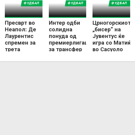
ФУДБАЛ
ФУДБАЛ
ФУДБАЛ
Пресврт во
Интер одби
Црногорскиот
Неапол: Де
солидна
„бисер“ на
Лаурентис
понуда од
Јувентус ќе
спремен за
премиерлигаш
игра со Матиќ
трета
за трансфер
во Сасуоло
епизода со
на „Станковиќ
Елмас!
јуниор“