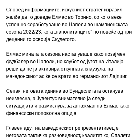
Според информациите, искусниот стратег изразил
желба да го доведе Елмас во Торино, со кого веќе
успешно соработуваше во Наполи во шампионската
сезона 2022/23, кога „наполитанците“ по повеќе од три
децении го освоија Скудетото.
Елмас минатата сезона настапуваше како позајмен
фудбалер во Наполи, но клубот од југот на Италија
реши да не ја активира откупната клаузула, па
македонскиот ас ќе се врати во германскиот Лајпциг.
Сепак, неговата иднина во Бундеслигата останува
неизвесна, а Јувентус внимателно ја следи
ситуацијата и размислува за ангажман на Елмас како
финансиски поповолна опција.
Главен адут на македонскиот репрезентативец е
неговата тактичка разновидност, квалитет кој Спалети