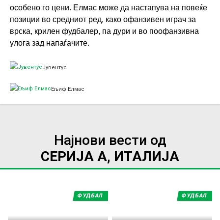
особено го цени. Елмас може да настапува на повеќе
позиции во средниот ред, како офанзивен играч за
врска, крилен фудбалер, па дури и во поофанзивна
улога зад напаѓачите.
Јувентус
Ељиф Елмас
Најнови вести од
СЕРИЈА А, ИТАЛИЈА
ФУДБАЛ
ФУДБАЛ