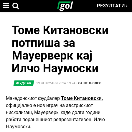
РЕЗУЛТАТИ
Jump to navigation
You
Томе Китановски
потпиша за
are
Мауерверк кај
here
Илчо Наумоски
ФУДБАЛ
29 ФЕВРУАРИ 2024, 19:24
•
САШЕ ЉОЛЕС
Македонскиот фудбалер
Томе Китановски
,
официјално е нов играч на австрискиот
нисколигаш, Мауерверк, каде долги години
работи поранешниот репрезентативец, Илчо
Наумовски.