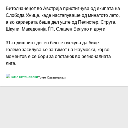
Битолчанецот во Австрија пристигнува од екипата на
Слобода Ужице, каде настапуваше од минатото лето,
а во кариерата беше дел уште од
Пелистер
, Струга,
Шкупи
,
Македонија ЃП
,
Славен Белупо
и други.
31-годишниот десен бек се очекува да биде
големо засилување за тимот на Наумоски, кој во
моментов е се бори за опстанок во регионалната
лига.
Томе Китановски