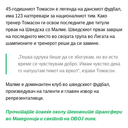
45-годишниот Томасон е легенда на данскиот фудбал,
има 123 натпревари за националниот тим. Како
тренер Томасон ги освои последните две титули
првак на Шведска со Малме. Шведскиот првак заврши
на последното место во својата група во Лигата на
шампионите и тренерот реши да си замине.
„Тешка одлука беше да се збогувам, но во исто
време се чувствувам добро. Имам чувство дека
го напуштам тимот на врвот“, изјави Томасон.
Малме е доминантен клуб во шведскиот фудбал,
произведувач на таленти и главен извор на
репрезентативци.
Прочитајте повеќе околу тековните трансфери
во Македонија и светот на ОВОЈ линк.