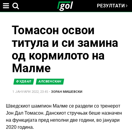
РЕЗУЛТАТИ
Jump to navigation
You
Томасон освои
титула и си замина
are
од кормилото на
here
Малме
ФУДБАЛ
АЛСВЕНСКАН
1 ЈАНУАРИ 2022, 23:45
•
ЗОРАН МИШЕВСКИ
Шведскиот шампион Малме се раздели со тренерот
Јон Дал Томасон. Данскиот стручњак беше назначен
на функцијата пред неполни две години, во јануари
2020 година.