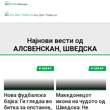
Малме
Јон Дал Томасон
Најнови вести од
АЛСВЕНСКАН, ШВЕДСКА
ФУДБАЛ
ФУДБАЛ
Нова фудбалска
Македонецот
бајка: Ги гледаа во
икона на чудото од
битка за опстанок,
Шведска: Не