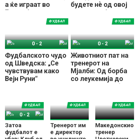
а ќе играат во
будете нѐ од овој
Европа!
златен сон!
ФУДБАЛ
ФУДБАЛ
0
-
2
0
-
2
Гетеборг
Мјалби
Гетеборг
Мјалби
Фудбалското чудо
Животниот пат на
од Шведска: „Се
тренерот на
чувствувам како
Мјалби: Од борба
Вејн Руни“
со леукемија до
историски трофеј!
ФУДБАЛ
ФУДБАЛ
ФУДБАЛ
0
-
2
Затоа
Тренерот им
Македонскиот
Гетеборг
Мјалби
фудбалот е
е директор
тренер
убав: Клуб од
во училиште,
Цветковски