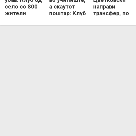
село со 800
а скаутот
направи
жители
поштар: Клуб
трансфер, по
стана
од село со
13 години во
шампион и
800 жители е
Хакен се сели
ќе игра во
пред
во Халмштад
ЛШ!
историски
подвиг!