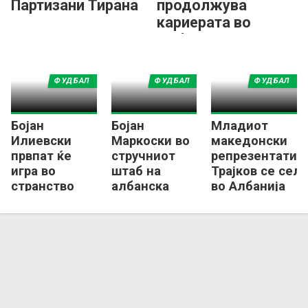
Партизани Тирана
продолжува
кариерата во
Албанија
ФУДБАЛ
ФУДБАЛ
ФУДБАЛ
Бојан
Бојан
Младиот
Илиевски
Маркоски во
македонски
првпат ќе
стручниот
репрезентатив
игра во
штаб на
Трајков се сел
странство
албанска
во Албанија
Тирана!