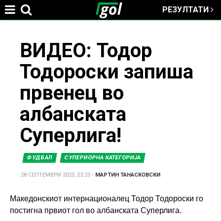
РЕЗУЛТАТИ
Jump to navigation
You
ВИДЕО: Тодор
Тодороски запиша
are
првенец во
here
албанската
Суперлига!
ФУДБАЛ
СУПЕРИОРНА КАТЕГОРИЈА
28 СЕПТЕМВРИ 2025, 23:23
•
МАРТИН ТАНАСКОВСКИ
Македонскиот интернационалец Тодор Тодороски го
постигна првиот гол во албанската Суперлига.