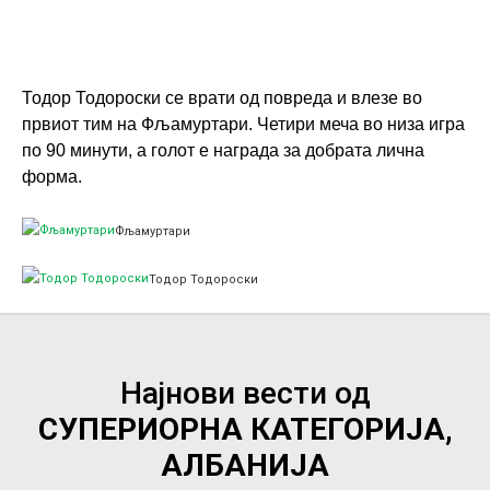
Тодор Тодороски се врати од повреда и влезе во
првиот тим на Фљамуртари. Четири меча во низа игра
по 90 минути, а голот е награда за добрата лична
форма.
Фљамуртари
Тодор Тодороски
Најнови вести од
СУПЕРИОРНА КАТЕГОРИЈА,
АЛБАНИЈА