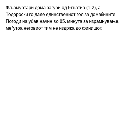
Фљамуртари дома загуби од Егнатиа (1-2), а
Тодороски го даде единствениот гол за домаќините.
Погоди на убав начин во 85. минута за израмнување,
меѓутоа неговиот тим не издржа до финишот.