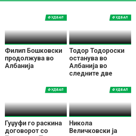
ФУДБАЛ
ФУДБАЛ
Филип Бошковски
Тодор Тодороски
продолжува во
останува во
Албанија
Албанија во
следните две
сезони
ФУДБАЛ
ФУДБАЛ
Гуџуфи го раскина
Никола
договорот со
Величковски ја