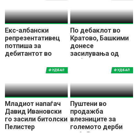
Екс-албански
По дебаклот во
репрезентативец
Кратово, Башкими
потпиша за
донесе
дебитантот во
засилувања од
ПМФЛ
Албанија, Камерун,
Нигерија и
ФУДБАЛ
ФУДБАЛ
Германија
Младиот напаѓач
Пуштени во
Давид Ивановски
продажба
го засили битолски
влезниците за
Пелистер
големото дерби
меѓу Вардар и