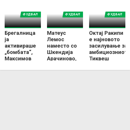
Шкендија
ФУДБАЛ
ФУДБАЛ
ФУДБАЛ
Брегалница
Матеус
Октај Ракипи
ја
Лемос
е најновото
активираше
наместо со
засилување за
„бомбата“,
Шкендија
амбициозниот
Максимов
Арачиново,
Тиквеш
пристигна во
потпиша со
Штип!
Брегалница