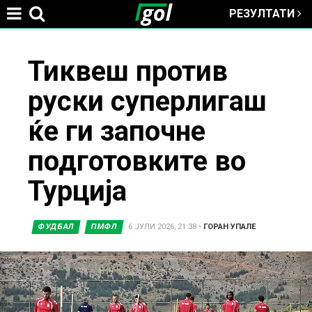
РЕЗУЛТАТИ
Jump to navigation
You
Тиквеш против
руски суперлигаш
are
ќе ги започне
here
подготовките во
Турција
ФУДБАЛ
ПМФЛ
6 ЈУЛИ 2026, 21:38
•
ГОРАН УПАЛЕ