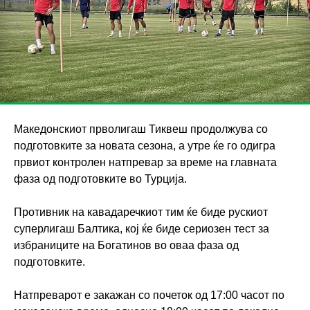
Македонскиот прволигаш Тиквеш продолжува со
подготовките за новата сезона, а утре ќе го одигра
првиот контролен натпревар за време на главната
фаза од подготовките во Турција.
Противник на кавадаречкиот тим ќе биде рускиот
суперлигаш Балтика, кој ќе биде сериозен тест за
избраниците на Богатинов во оваа фаза од
подготовките.
Натпреварот е закажан со почеток од 17:00 часот по