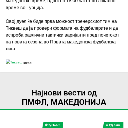
македонско време, односно 18:00 часот по локално
време во Турција.
Овој дуел ќе биде прва можност тренерскиот тим на
Тиквеш да ја провери формата на фудбалерите и да
испроба различни тактички варијанти пред почетокот
на новата сезона во Првата македонска фудбалска
лига.
Тиквеш
Најнови вести од
ПМФЛ, МАКЕДОНИЈА
ФУДБАЛ
ФУДБАЛ