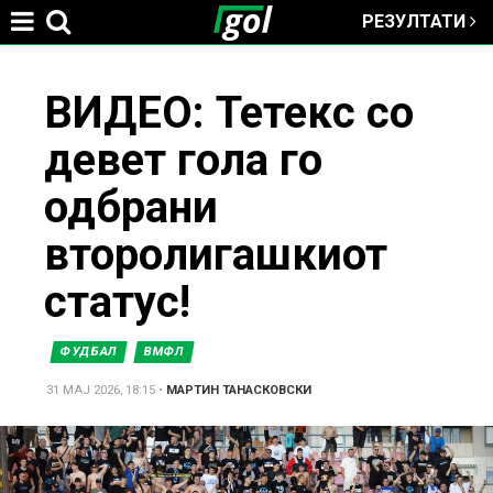
РЕЗУЛТАТИ
Jump to navigation
You
ВИДЕО: Тетекс со
девет гола го
are
одбрани
here
второлигашкиот
статус!
ФУДБАЛ
ВМФЛ
31 МАЈ 2026, 18:15
•
МАРТИН ТАНАСКОВСКИ