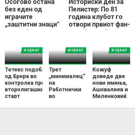
Осогово остана
Историски ден за
без еден од
Пелистер: По 81
играчите
година клубот го
„заштитни знаци“
отвори првиот фан-
на клубот!
шоп! (ФОТО)
ФУДБАЛ
ФУДБАЛ
ФУДБАЛ
Тетекс подобар
Трет
Кожуф
од Брера во
„минималец“
доведе две
контролка пред
на
нови имиња,
второлигашкиот
Работнички
Ашовалиев и
старт
во
Миленковиќ
подготовките
пристигнаа
во Гевгелија