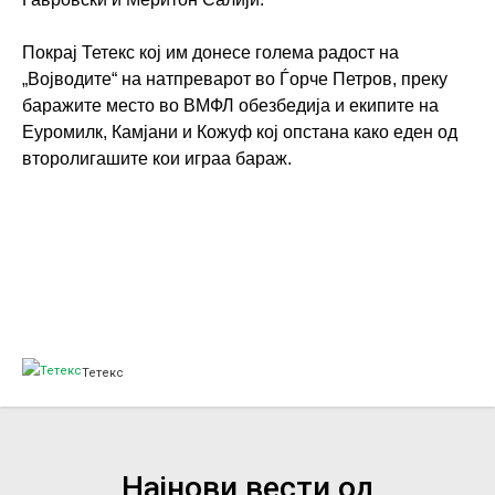
Покрај Тетекс кој им донесе голема радост на
„Војводите“ на натпреварот во Ѓорче Петров, преку
баражите место во ВМФЛ обезбедија и екипите на
Еуромилк, Камјани и Кожуф кој опстана како еден од
второлигашите кои играа бараж.
Тетекс
Најнови вести од