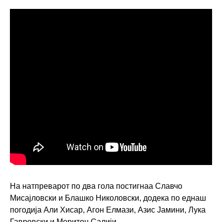
На натпреварот по два гола постигнаа Славчо
Мисајловски и Блашко Николовски, додека по еднаш
погодија Али Хисар, Агон Елмази, Азис Јамини, Лука
Гавровски и Меритон Салији.