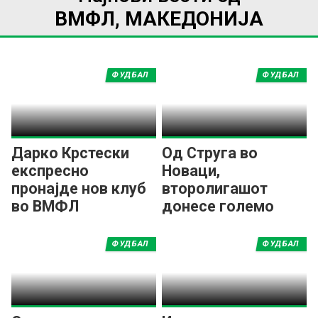
ВМФЛ, МАКЕДОНИЈА
ФУДБАЛ
ФУДБАЛ
Дарко Крстески
Од Струга во
експресно
Новаци,
пронајде нов клуб
второлигашот
во ВМФЛ
донесе големо
засилување во
средниот ред!
ФУДБАЛ
ФУДБАЛ