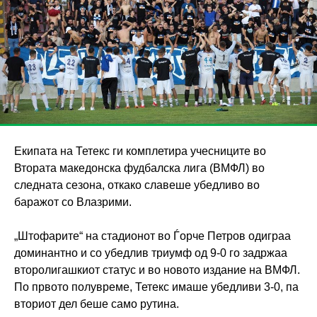
Екипата на Тетекс ги комплетира учесниците во
Втората македонска фудбалска лига (ВМФЛ) во
следната сезона, откако славеше убедливо во
баражот со Влазрими.
„Штофарите“ на стадионот во Ѓорче Петров одиграа
доминантно и со убедлив триумф од 9-0 го задржаа
второлигашкиот статус и во новото издание на ВМФЛ.
По првото полувреме, Тетекс имаше убедливи 3-0, па
вториот дел беше само рутина.