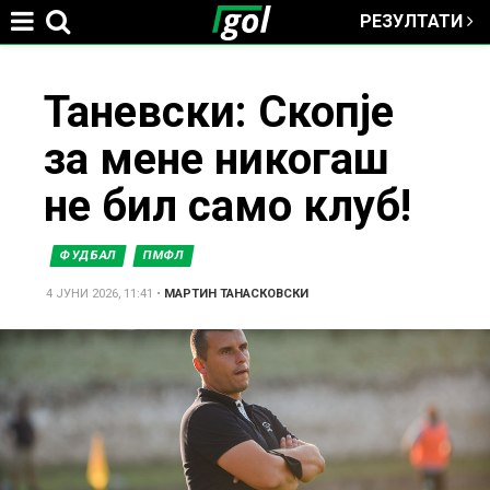
РЕЗУЛТАТИ
Jump to navigation
You
Таневски: Скопје
за мене никогаш
are
не бил само клуб!
here
ФУДБАЛ
ПМФЛ
4 ЈУНИ 2026, 11:41
•
МАРТИН ТАНАСКОВСКИ