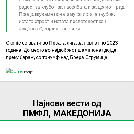
радост за клубот, за населбата и за целиот град.
Продолжуваме понатаму со истата љубов,
истата страст и истата посветеност кон
фудбалот“, изјави Таневски.
Скопје се врати во Првата лига за првпат по 2023
година. До место во најдобриот шампионат дојде
преку бараж, со триумф над Брера Струмица.
Скопје
Најнови вести од
ПМФЛ, МАКЕДОНИЈА