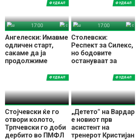
ФУДБАЛ
ФУДБАЛ
17:00
17:00
Шкендија Арачиново
Силекс
Шкендија Арачиново
Силекс
Ангелески: Имавме
Столевски:
одличен старт,
Респект за Силекс,
сакаме да ја
но бодовите
продолжиме
остануваат за
серијата
Арачиново
ФУДБАЛ
ФУДБАЛ
Стојчевски ќе го
„Детето“ на Вардар
отвори колото,
е новиот прв
Трпчевски го доби
асистент на
дербито во ПМФЛ
тренерот Кристијан