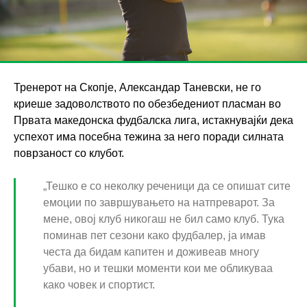
Тренерот на Скопје, Александар Таневски, не го
криеше задоволството по обезбедениот пласман во
Првата македонска фудбалска лига, истакнувајќи дека
успехот има посебна тежина за него поради силната
поврзаност со клубот.
„Тешко е со неколку реченици да се опишат сите
емоции по завршувањето на натпреварот. За
мене, овој клуб никогаш не бил само клуб. Тука
поминав пет сезони како фудбалер, ја имав
честа да бидам капитен и доживеав многу
убави, но и тешки моменти кои ме обликуваа
како човек и спортист.