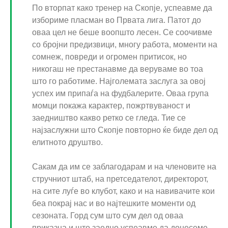
По вторпат како тренер на Скопје, успеавме да
избориме пласман во Првата лига. Патот до
оваа цел не беше воопшто лесен. Се соочивме
со бројни предизвици, многу работа, моменти на
сомнеж, повреди и огромен притисок, но
никогаш не престанавме да веруваме во тоа
што го работиме. Најголемата заслуга за овој
успех им припаѓа на фудбалерите. Оваа група
момци покажа карактер, пожртвуваност и
заедништво какво ретко се гледа. Тие се
најзаслужни што Скопје повторно ќе биде дел од
елитното друштво.
Сакам да им се заблагодарам и на членовите на
стручниот штаб, на претседателот, директорот,
на сите луѓе во клубот, како и на навивачите кои
беа покрај нас и во најтешките моменти од
сезоната. Горд сум што сум дел од оваа
приказна и што заедно успеавме да донесеме