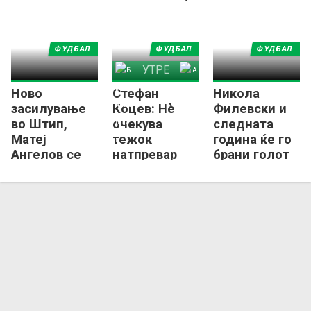
Фабијани
ФУДБАЛ
ФУДБАЛ
ФУДБАЛ
УТРЕ
Ново
Стефан
Никола
Брегалница Штип
Арсими 1973
засилување
Коцев: Нѐ
Филевски и
во Штип,
очекува
следната
Матеј
тежок
година ќе го
Ангелов се
натпревар
брани голот
врати во
против
на
Брегалница!
Арсими,
Брегалница
целиме на
три бода