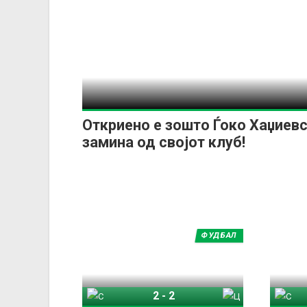
Откриено е зошто Ѓоко Хаџиевс
замина од својот клуб!
ФУДБАЛ
2
-
2
Спартак Варна
ЦСКА 1948