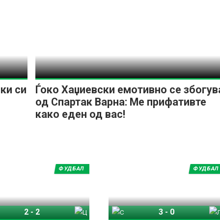
ки си
Ѓоко Хаџиевски емотивно се збогув
од Спартак Варна: Ме прифативте
како еден од вас!
ФУДБАЛ
ФУДБАЛ
2
-
2
3
-
0
Спартак Варна
ЦСКА 1948
Спартак Варна
Локомотив Софија