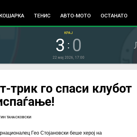
Jump to navigation
КОШАРКА
ТЕНИС
АВТО-МОТО
ОСТАНАТО
КРАЈ
3
0
:
22 мај 2026, 17:00
т-трик го спаси клубот
испаѓање!
ИН ТАНАСКОВСКИ
рнационалец Гео Стојановски беше херој на