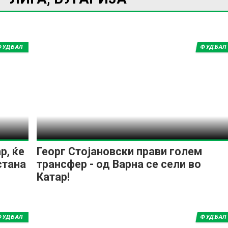
ФУДБАЛ
ФУДБАЛ
ИМПРЕСУМ
МАРКЕТИНГ
КОНТАКТ
RSS
© 2016-2026 Gol.mk
Сите права задржани
р, ќе
Георг Стојановски прави голем
стана
трансфер - од Варна се сели во
ите на Gol.mk се заштитени со Законот за авторското право и сроднит
Катар!
ли комерцијална употреба на текстови, фотографии или податоци од ово
ФУДБАЛ
ФУДБАЛ