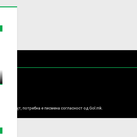
е права.
ј веб сајт, потребна е писмена согласност од Gol.mk.