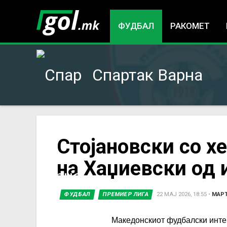
ФУДБАЛ
РАКОМЕТ
Спартак Варна
You
Стојановски со хе
на Хаџиевски од 
are
here
ФУДБАЛ
ПРЕМИЕР ЛИГА
22 МАЈ 2026, 18:55
•
МАРТ
Македонскиот фудбалски инте