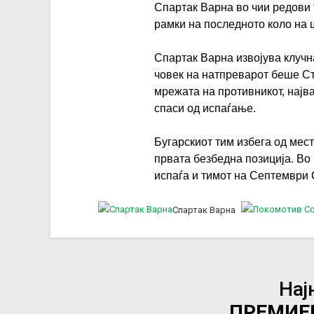
Спартак Варна во чии редови 
рамки на последното коло на 
Спартак Варна извојува клучна
човек на натпреварот беше Ст
мрежата на противникот, најв
спаси од испаѓање.
Бугарскиот тим избега од мест
првата безбедна позиција. Во 
испаѓа и тимот на Септември С
Спартак Варна
Нај
ПРЕМИЕР