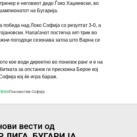
тренер е неговиот дедо Ѓоко Хаџиевски, во
шампионатот на Бугарија.
 победа над Локо Софија со резултат 3-0, а
ојановски. Напаѓачот постигна хет-трик во
ажни погодоци сезонава затоа што Варна се
ото кое води директно во понизок ранг и е на
битката за опстанок ги прескокна Берое кој
офија кој ќе игра бараж.
Локомотив Софија
нови вести од
 ЛИГА, БУГАРИЈА