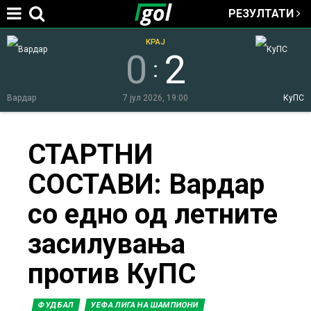
РЕЗУЛТАТИ
Jump to navigation
КРАЈ
0
2
:
Вардар
7 јул 2026, 19:00
КуПС
You
СТАРТНИ
СОСТАВИ: Вардар
are
со едно од летните
here
засилувања
против КуПС
ФУДБАЛ
УЕФА ЛИГА НА ШАМПИОНИ