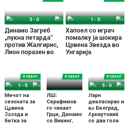
5
-
0
1
-
0
Динамо Загреб
Спирис Каунас
Хапоел Беер Шева
Црвена Звезда
Динамо Загреб
Хапоел со играч
„пукна петарда“
помалку ја шокира
против Жалгирис,
Црвена Звезда во
Лион поразен во
Унгарија
Прага
ФУДБАЛ
ФУДБАЛ
ФУДБАЛ
1
-
0
5
-
0
Мечот на
ЛШ:
Ларн
Хапоел Беер Шева
Црвена Звезда
Црвена Звезда
Ларн
сезоната за
Серафимов
декласиран и
Црвена
го чекаат
во Белград,
Звезда и
Грци, Динамо
Арнаутовиќ
битка за
со Викинг,
со два гола
петнаесет
Звезда мина
го најави