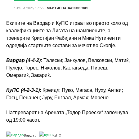
7 ЈУЛИ 2026, 17:55
•
МАРТИН ТАНАСКОВСКИ
Екипите на Вардар и КуПС играат во првото коло од
квалификациите за Лигата на шампионите, а
тренерите Кристијан Фабијани и Мика Нутинен ги
одредија стартните состави за мечот во Скопје.
Вардар (4-4-2):
Талески; Јанкулов, Велковски, Матиќ,
Пулејо; Торес, Николов, Кастањеда, Пиреш;
Омерагиќ, Закариќ.
КуПС (4-2-3-1):
Креидл; Пуко, Магаса, Нуху, Антви;
Гасц, Пенанен; Јуру, Енгвал, Армах; Морено
Натпреварот на Арената „Тодор Проески“ започнува
од 19:00 часот.
Вардар
КуПС