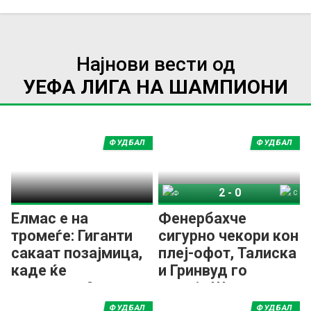
Најнови вести од
УЕФА ЛИГА НА ШАМПИОНИ
ФУДБАЛ
ФУДБАЛ
2
-
0
Фенербахче
СК Штурм Грац
Елмас e на
Фенербахче
тромеѓе: Гиганти
сигурно чекори кон
сакаат позајмица,
плеј-офот, Талиска
каде ќе
и Гринвуд го
продолжи?
решија Штурм
ФУДБАЛ
ФУДБАЛ