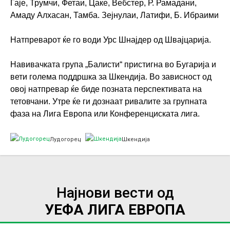
Гаје, Трумчи, Фетаи, Цаке, Вебстер, Р. Рамадани,
Амаду Алхасан, Тамба. Зејнулаи, Латифи, Б. Ибраими
Натпреварот ќе го води Урс Шнајдер од Швајцарија.
Навивачката група „Балисти“ пристигна во Бугарија и
вети голема поддршка за Шкендија. Во зависност од
овој натпревар ќе биде позната перспективата на
тетовчани. Утре ќе ги дознаат ривалите за групната
фаза на Лига Европа или Конференциската лига.
Лудогорец
Шкендија
Најнови вести од
УЕФА ЛИГА ЕВРОПА