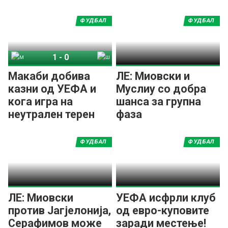
ФУДБАЛ
ФУДБАЛ
1
-
0
Макаби Тел-Авив
Шериф
Макаби добива
ЛЕ: Миовски и
казни од УЕФА и
Муслиу со добра
кога игра на
шанса за групна
неутрален терен
фаза
ФУДБАЛ
ФУДБАЛ
ЛЕ: Миовски
УЕФА исфрли клуб
против Јагјелонија,
од евро-куповите
Серафимов може
заради местење!