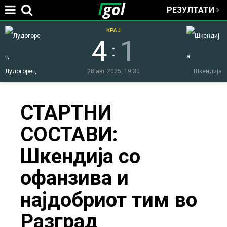
РЕЗУЛТАТИ
Jump to navigation
КРАЈ
4
1
:
Лудогорец
28 авг 2025, 19:30
Шкендија
You
СТАРТНИ
СОСТАВИ:
are
Шкендија со
here
офанзива и
најдобриот тим во
Разград