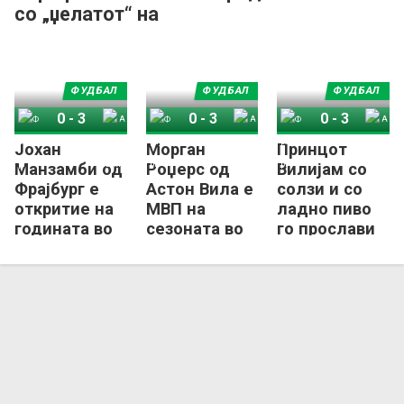
со „џелатот“ на
Вардар
ФУДБАЛ
ФУДБАЛ
ФУДБАЛ
0
-
3
0
-
3
0
-
3
Јохан
Морган
Принцот
Фрајбург
Астон Вила
Фрајбург
Астон Вила
Фрајбург
Астон Вила
Манзамби од
Роџерс од
Вилијам со
Фрајбург е
Астон Вила е
солзи и со
откритие на
МВП на
ладно пиво
годината во
сезоната во
го прослави
Лига Европа
Лига Европа!
трофејот на
Астон Вила