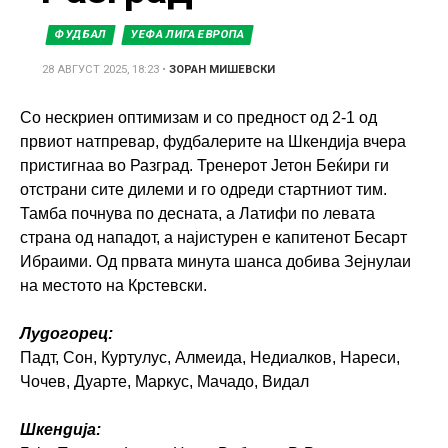
ФУДБАЛ
УЕФА ЛИГА ЕВРОПА
28 АВГУСТ 2025, 18:23
•
ЗОРАН МИШЕВСКИ
Со нескриен оптимизам и со предност од 2-1 од
првиот натпревар, фудбалерите на Шкендија вчера
пристигнаа во Разград. Тренерот Јетон Беќири ги
отстрани сите дилеми и го одреди стартниот тим.
Тамба почнува по десната, а Латифи по левата
страна од нападот, а најистурен е капитенот Бесарт
Ибраими. Од првата минута шанса добива Зејнулаи
на местото на Крстевски.
Лудогорец:
Падт, Сон, Куртулус, Алмеида, Недиалков, Нареси,
Чочев, Дуарте, Маркус, Мачадо, Видал
Шкендија: