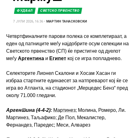
ФУДБАЛ
СВЕТСКО ПРВЕНСТВО
7 ЈУЛИ 2026, 16:36
•
МАРТИН ТАНАСКОВСКИ
Четвртфиналните парови полека се комплетираат, а
еден од патниците меѓу најдобрите осум селекции на
Светското првенство (СП) ќе пристигне од дуелот
меѓу
Аргентина
и
Египет
кој се игра попладнево.
Селекторите Лионел Скалони и Хосам Хасан ги
избраа стартните единаесет за натпреварот кој ќе се
игра во Атланта, на стадионот „Мерцедес Бенз“ пред
околу 71.000 гледачи.
Аргентина (4-4-2):
Мартинез
; Молина, Ромеро, Ли.
Мартинез, Таљафико; Де Пол, Мекалистер,
Фернандез, Паредес; Меси, Алварез