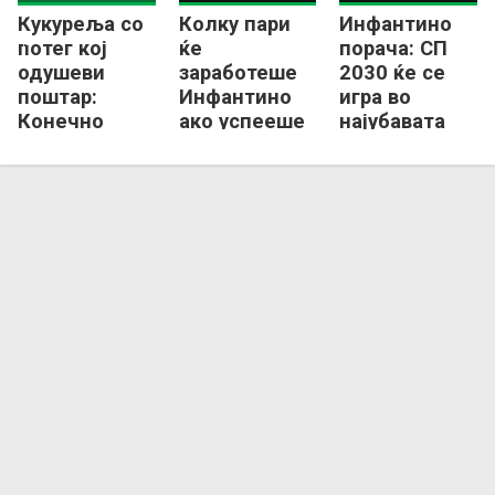
Кукуреља со
Колку пари
Инфантино
Шпанија
Аргентина
потег кој
ќе
порача: СП
одушеви
заработеше
2030 ќе се
поштар:
Инфантино
игра во
Конечно
ако успееше
најубавата
Англичанец
да го
земја!
со медал од
„продаде
СП (ФОТО)
фудбалот“?