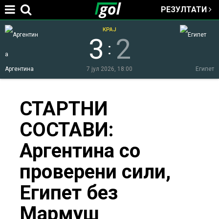
РЕЗУЛТАТИ
Jump to navigation
КРАЈ
3
2
:
Аргентина
7 јул 2026, 18:00
Египет
You
СТАРТНИ
СОСТАВИ:
are
Аргентина со
here
проверени сили,
Египет без
Мармуш