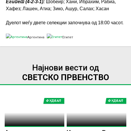
Египет (4-2-3-1):
Шобеир; Хани, Ибрахим, Рабиа,
Хафез; Лашен, Атиа; Зико, Ашур, Салах; Хасан
Дуелот меѓу двете селекции започнува од 18:00 часот.
Аргентина
Египет
Најнови вести од
СВЕТСКО ПРВЕНСТВО
ФУДБАЛ
ФУДБАЛ