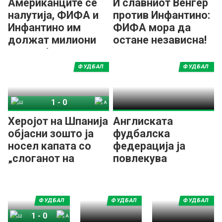
Американците се
И славниот Венгер
налутија, ФИФА и
против Инфантино:
Инфантино им
ФИФА мора да
должат милиони
остане независна!
долари!
ФУДБАЛ
ФУДБАЛ
1
-
0
Шпанија
Аргентина
Херојот на Шпанија
Англиската
објасни зошто ја
фудбалска
носел капата со
федерација ја
„слоганот на
повлекува
Трамп“
поддршката за
Инфантино!
ФУДБАЛ
ФУДБАЛ
ФУДБАЛ
1
-
0