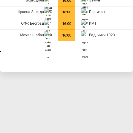
Војводина
16:00
Земун
Црвена Звезда
16:00
Партизан
ОФК Београд
16:00
ИМТ
Мачва Шабац
16:00
Раднички 1923