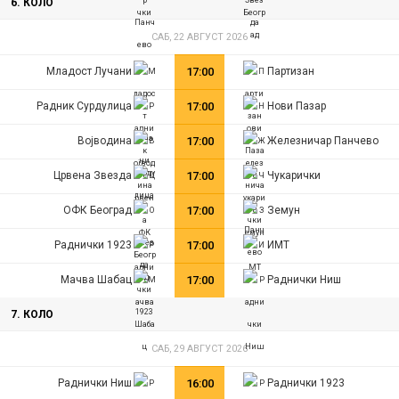
6. КОЛО
САБ, 22 АВГУСТ 2026
Младост Лучани
17:00
Партизан
Радник Сурдулица
17:00
Нови Пазар
Војводина
17:00
Железничар Панчево
Црвена Звезда
17:00
Чукарички
ОФК Београд
17:00
Земун
Раднички 1923
17:00
ИМТ
Мачва Шабац
17:00
Раднички Ниш
7. КОЛО
САБ, 29 АВГУСТ 2026
Раднички Ниш
16:00
Раднички 1923