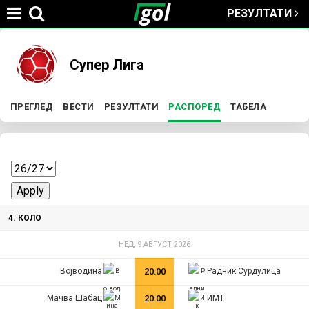
РЕЗУЛТАТИ
Jump to navigation
You
Супер Лига
are
ПРЕГЛЕД
ВЕСТИ
РЕЗУЛТАТИ
РАСПОРЕД
(ACTIVE TAB)
ТАБЕЛА
P
here
r
i
4. КОЛО
m
НЕД, 9 АВГУСТ 2026
a
Војводина
20:00
Радник Сурдулица
r
Мачва Шабац
20:00
ИМТ