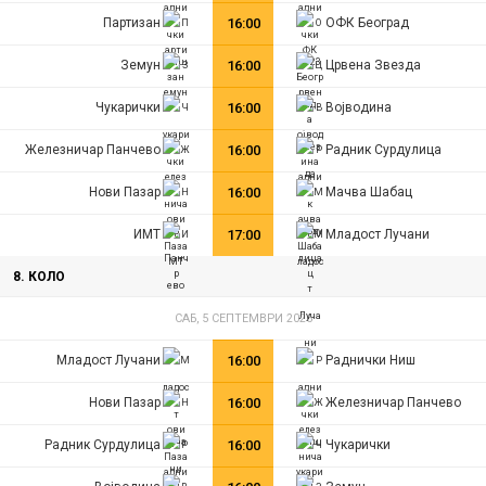
Партизан
16:00
ОФК Београд
Земун
16:00
Црвена Звезда
Чукарички
16:00
Војводина
Железничар Панчево
16:00
Радник Сурдулица
Нови Пазар
16:00
Мачва Шабац
ИМТ
17:00
Младост Лучани
8. КОЛО
САБ, 5 СЕПТЕМВРИ 2026
Младост Лучани
16:00
Раднички Ниш
Нови Пазар
16:00
Железничар Панчево
Радник Сурдулица
16:00
Чукарички