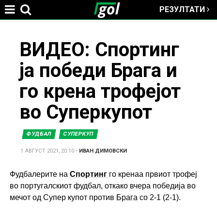
РЕЗУЛТАТИ
Jump to navigation
You
ВИДЕО: Спортинг
ја победи Брага и
are
го крена трофејот
here
во Суперкупот
ФУДБАЛ
СУПЕРКУП
1 АВГУСТ 2021, 20:10
•
ИВАН ДИМОВСКИ
Фудбалерите на
Спортинг
го кренаа првиот трофеј
во португалскиот фудбал, откако вчера победија во
мечот од Супер купот против
Брага
со 2-1 (2-1).