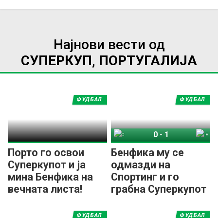
Најнови вести од
СУПЕРКУП, ПОРТУГАЛИЈА
ФУДБАЛ
ФУДБАЛ
0
-
1
Спортинг
Бенфика
Порто го освои
Бенфика му се
Суперкупот и ја
одмазди на
мина Бенфика на
Спортинг и го
вечната листа!
грабна Суперкупот
ФУДБАЛ
ФУДБАЛ