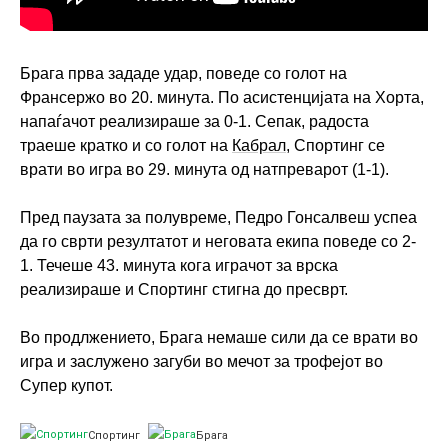
Брага прва зададе удар, поведе со голот на
Франсержо во 20. минута. По асистенцијата на Хорта,
напаѓачот реализираше за 0-1. Сепак, радоста
траеше кратко и со голот на
Кабрал
, Спортинг се
врати во игра во 29. минута од натпреварот (1-1).
Пред паузата за полувреме, Педро Гонсалвеш успеа
да го сврти резултатот и неговата екипа поведе со 2-
1. Течеше 43. минута кога играчот за врска
реализираше и Спортинг стигна до пресврт.
Во продлжението, Брага немаше сили да се врати во
игра и заслужено загуби во мечот за трофејот во
Супер купот.
Спортинг
Брага