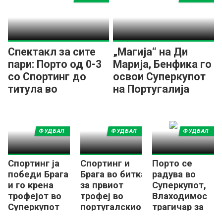
Спектакл за сите
„Магија“ на Ди
пари: Порто од 0-3
Марија, Бенфика го
со Спортинг до
освои Суперкупот
титула во
на Португалија
Суперкупот!
(ВИДЕО)
ФУДБАЛ
ФУДБАЛ
ФУДБАЛ
Спортинг ја
Спортинг и
Порто се
победи Брага
Брага во битка
радува во
и го крена
за првиот
Суперкупот,
трофејот во
трофеј во
Влаходимос
Суперкупот
португалскиот
трагичар за
фудбал
Бенфика