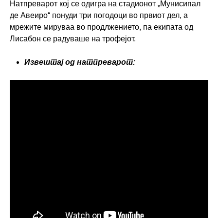
Натпреварот кој се одигра на стадионот „Мунисипал
де Авеиро“ понуди три погодоци во првиот дел, а
мрежите мируваа во продлжението, па екипата од
Лисабон се радуваше на трофејот.
Извештај од натпреварот: