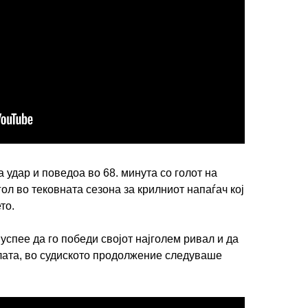
ИМПРЕСУМ
МАРКЕТИНГ
КОНТАКТ
RSS
 удар и поведоа во 68. минута со голот на
© 2016-2026 Gol.mk
ол во тековната сезона за крилниот напаѓач кој
Сите права задржани
то.
ите на Gol.mk се заштитени со Законот за авторското право и сроднит
 успее да го победи својот најголем ривал и да
ли комерцијална употреба на текстови, фотографии или податоци од ово
елата, во судиското продолжение следуваше