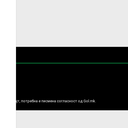
е права.
ј веб сајт, потребна е писмена согласност од Gol.mk.