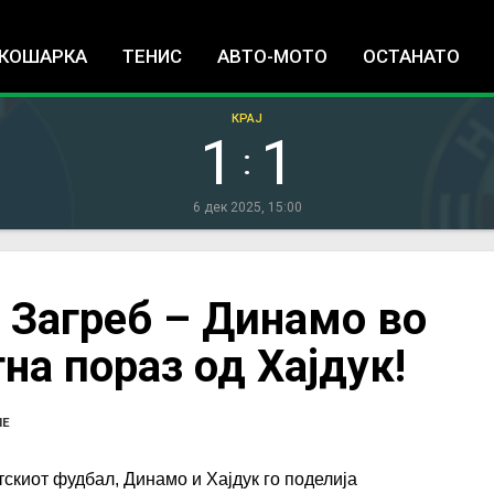
Jump to navigation
КОШАРКА
ТЕНИС
АВТО-МОТО
ОСТАНАТО
КРАЈ
1
1
:
6 дек 2025, 15:00
 Загреб – Динамо во
на пораз од Хајдук!
ЛЕ
тскиот фудбал, Динамо и Хајдук го поделија