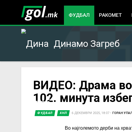
ФУДБАЛ
РАКОМЕТ
Динамо Загреб
You
ВИДЕО: Драма во
102. минута избег
are
here
ФУДБАЛ
ХНЛ
6 ДЕКЕМВРИ 2025, 18:07
•
ГОРАН УПА
Во најголемото дерби на хрва