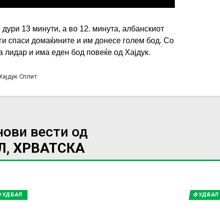
ури 13 минути, а во 12. минута, албанскиот
и спаси домаќините и им донесе голем бод. Со
 лидар и има еден бод повеќе од Хајдук.
Хајдук Сплит
нови вести од
Л, ХРВАТСКА
ФУДБАЛ
ФУДБАЛ