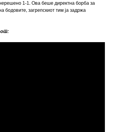
 нерешено 1-1. Ова беше директна борба за
на бодовите, загрепскиот тим ја задржа
рот: