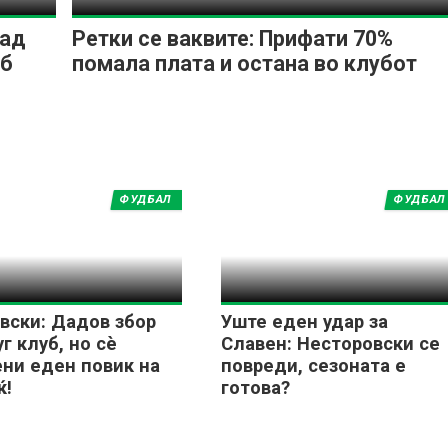
над
Ретки се ваквите: Прифати 70%
еб
помала плата и остана во клубот
ФУДБАЛ
ФУДБАЛ
вски: Дадов збор
Уште еден удар за
уг клуб, но сѐ
Славен: Несторовски се
ни еден повик на
повреди, сезоната е
ќ!
готова?