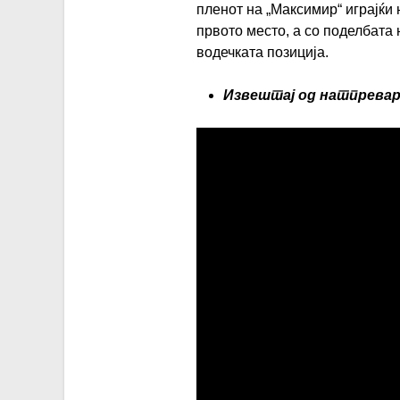
пленот на „Максимир“ играјќи
првото место, а со поделбата 
водечката позиција.
Извештај од натпрева