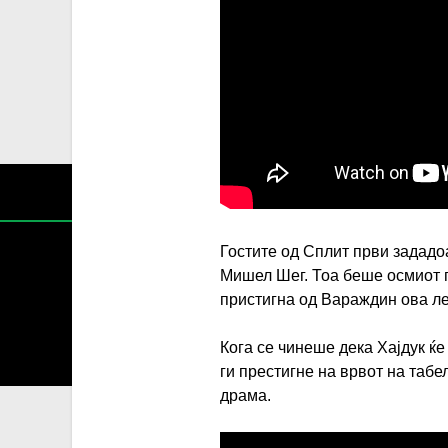
Гостите од Сплит први зададоа
Мишел Шег. Тоа беше осмиот г
пристигна од Вараждин ова ле
Содржин
Кога се чинеше дека Хајдук ќе
За секоја форма на распространување, репродукција и
ги престигне на врвот на таб
драма.