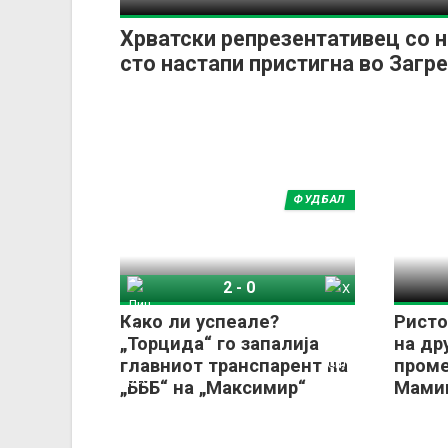
Хрватски репрезентативец со 
сто настапи пристигна во Загр
ФУДБАЛ
2
-
0
Динамо Загреб
Хајдук Сплит
Како ли успеале?
Ристо
„Торцида“ го запалија
на др
главниот транспарент на
проме
„БББ“ на „Максимир“
Мами