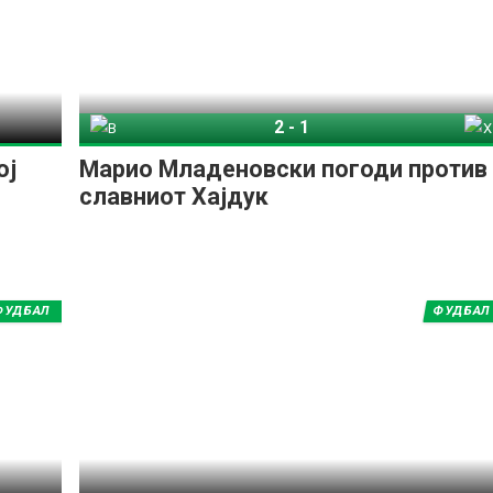
2
-
1
ВСНК Вараждин
Хајдук Сплит
ој
Марио Младеновски погоди против
славниот Хајдук
ФУДБАЛ
ФУДБАЛ