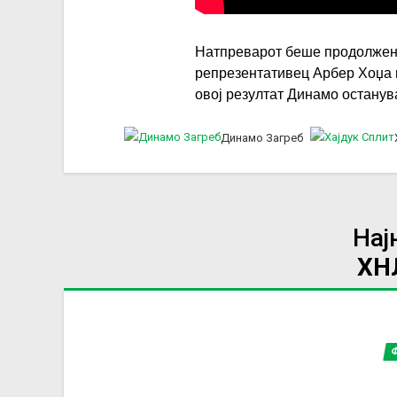
Натпреварот беше продолжен д
репрезентативец Арбер Хоџа г
овој резултат Динамо останува
Динамо Загреб
Нај
ХН