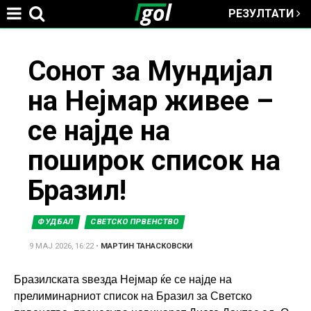
РЕЗУЛТАТИ
Jump to navigation
You
Сонот за Мундијал
на Нејмар живее –
are
се најде на
here
поширок список на
Бразил!
ФУДБАЛ
СВЕТСКО ПРВЕНСТВО
9 МАЈ 2026, 16:22
•
МАРТИН ТАНАСКОВСКИ
Бразилската ѕвезда Нејмар ќе се најде на
прелиминарниот список на Бразил за Светско