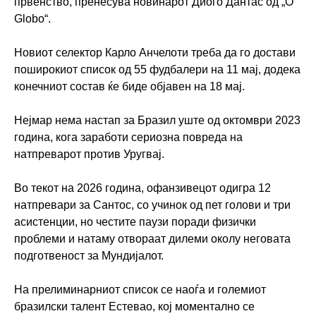
првенство, пренесува новинарот Диого Дантас од „O
Globo“.
Новиот селектор Карло Анчелоти треба да го достави
поширокиот список од 55 фудбалери на 11 мај, додека
конечниот состав ќе биде објавен на 18 мај.
Нејмар нема настап за Бразил уште од октомври 2023
година, кога заработи сериозна повреда на
натпреварот против Уругвај.
Во текот на 2026 година, офанзивецот одигра 12
натпревари за Сантос, со учинок од пет голови и три
асистенции, но честите паузи поради физички
проблеми и натаму отвораат дилеми околу неговата
подготвеност за Мундијалот.
На прелиминарниот список се наоѓа и големиот
бразилски талент Естевао, кој моментално се