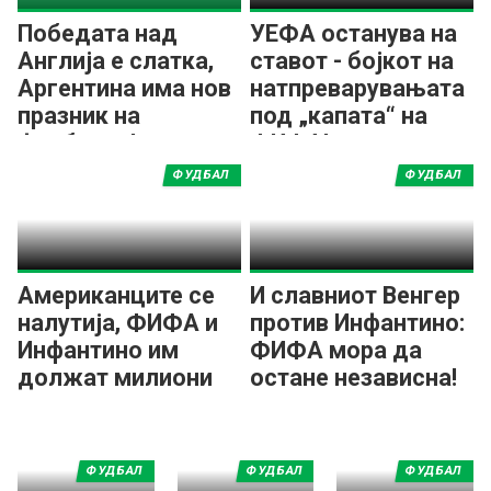
Победата над
УЕФА останува на
Англија е слатка,
ставот - бојкот на
Аргентина има нов
натпреварувањата
празник на
под „капата“ на
фудбалот!
ФИФА!
ФУДБАЛ
ФУДБАЛ
Американците се
И славниот Венгер
налутија, ФИФА и
против Инфантино:
Инфантино им
ФИФА мора да
должат милиони
остане независна!
долари!
ФУДБАЛ
ФУДБАЛ
ФУДБАЛ