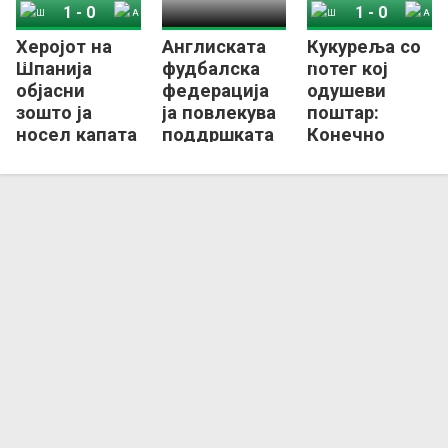
1
-
0
1
-
0
Херојот на
Англиската
Кукуреља со
Шпанија
Аргентина
Шпанија
Аргентина
Шпанија
фудбалска
потег кој
објасни
федерација
одушеви
зошто ја
ја повлекува
поштар:
носел капата
поддршката
Конечно
со „слоганот
за
Англичанец
на Трамп“
Инфантино!
со медал од
СП (ФОТО)