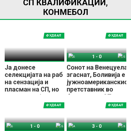
СП КВАЛИФИКАЦИИ,
КОНМЕБОЛ
ФУДБАЛ
ФУДБАЛ
1
-
0
Боливија
Бразил
Ја донесе
Сонот на Венецуела
селекцијата на раб
згаснат, Боливија е
на сензација и
јужноамериканскио
пласман на СП, но
претставник во
мораше да ја
баражот за СП
напушти!
ФУДБАЛ
ФУДБАЛ
1
-
0
3
-
0
Боливија
Бразил
Аргентина
Венецуела