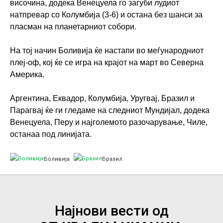
височина, додека Венецуела го загуби лудиот
натпревар со Колумбија (3-6) и остана без шанси за
пласман на планетарниот собори.
На тој начин Боливија ќе настапи во меѓународниот
плеј-оф, кој ќе се игра на крајот на март во Северна
Америка.
Аргентина, Еквадор, Колумбија, Уругвај, Бразил и
Парагвај ќе ги гледаме на следниот Мундијал, додека
Венецуела, Перу и најголемото разочарување, Чиле,
останаа под линијата.
Боливија
Бразил
Најнови вести од