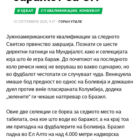
ФУДБАЛ
СП КВАЛИФИКАЦИИ, КОНМЕБОЛ
10 СЕПТЕМВРИ 2025, 9:57
•
ГОРАН УПАЛЕ
Јужноамериканските квалификации за следното
Светско првенство завршија. Познати се шесте
директни патници на Мундијалот, како и селекцијата
која што ќе игра бараж. До почетокот на последното
коло речиси никој не веруваш во вакво сценарио, но
во фудбалот честопати се случуваат чуда. Венецуела
имаше бод предност во однос на Боливија и домашен
дуел против веќе пласираната Колумбија, додека
„зелените“ ги чекаше натпревар со Бразил.
Овие две селекции се бореа за седмото место на
табелата, она кое што води во баражот, а на крај тоа
им припадна на фудбалерите на Боливија. Бразил
падна во Ел Алто на над 4.000 метри надморска