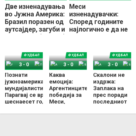
Две изненадувања
Меси
во Јужна Америка:
изненадувачки:
Бразил поразен од
Според годините
аутсајдер, загуби и
најлогично е да не
Аргентина (ВИДЕО)
играм на следното
СП...
ФУДБАЛ
ФУДБАЛ
ФУДБАЛ
3
-
0
3
-
0
3
-
0
Познати
Каква
Скалони не
Уругвај
Перу
Аргентина
Венецуела
Аргентина
Венецуела
јужноамериканските
емоција:
издржа:
мундијалисти,
Аргентинците
Заплака на
Парагвај се враќа по
победија за
прес поради
шеснаесет години
Меси,
последниот
интонацијата
меч на Меси
на химната
во Аргентина
беше – да се
(ВИДЕО)
наежиш!
(ВИДЕО)