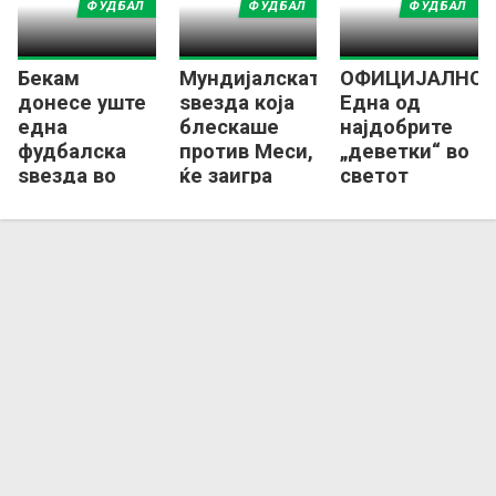
ФУДБАЛ
ФУДБАЛ
ФУДБАЛ
Бекам
Мундијалската
ОФИЦИЈАЛНО:
донесе уште
ѕвезда која
Една од
една
блескаше
најдобрите
фудбалска
против Меси,
„деветки“ во
ѕвезда во
ќе заигра
светот
Интер
заедно со
пристигна во
Мајами
него!?
МЛС