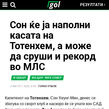
РЕЗУЛТАТИ
Jump to navigation
You
Сон ќе ја наполни
касата на
are
Тотенхем, а може
here
да сруши и рекорд
во МЛС
ФУДБАЛ
МЕЈЏОР ЛИГА СОКЕР
4 АВГУСТ 2025, 0:44
•
ГОРАН УПАЛЕ
Капитенот на
Тотенхем
, Сон Хеунг-Мин, денес се
збогува со својот клуб и наскоро ќе се упати кон
САД
.