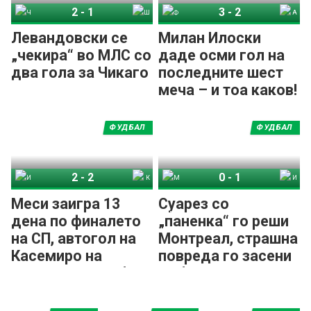
2
-
1
3
-
2
Чикаго Фајр
Шарлот
Филаделфија Јунион
Атланта Јунајтед
Левандовски се
Милан Илоски
„чекира“ во МЛС со
даде осми гол на
два гола за Чикаго
последните шест
меча – и тоа каков!
ФУДБАЛ
ФУДБАЛ
2
-
2
0
-
1
Интер Мајами
Колумбус Кру
Монтреал Импакт
Интер Мајами
Меси заигра 13
Суарез со
дена по финалето
„паненка“ го реши
на СП, автогол на
Монтреал, страшна
Касемиро на
повреда го засени
домашното деби
дебито на
во МЛС
Касемиро