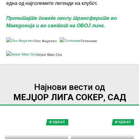
една од најголемите легенди на клубот.
Прочитајте повеќе околу трансферите во
Македонија и во светот на ОВОЈ линк.
Лос Анџелес
Тотенхем
Хеунг Мин Сон
Најнови вести од
МЕЈЏОР ЛИГА СОКЕР, САД
ФУДБАЛ
ФУДБАЛ