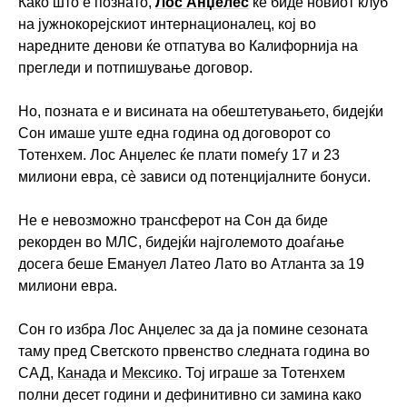
Како што е познато,
Лос Анџелес
ќе биде новиот клуб
на јужнокорејскиот интернационалец, кој во
наредните денови ќе отпатува во Калифорнија на
прегледи и потпишување договор.
Но, позната е и висината на обештетувањето, бидејќи
Сон имаше уште една година од договорот со
Тотенхем. Лос Анџелес ќе плати помеѓу 17 и 23
милиони евра, сè зависи од потенцијалните бонуси.
Не е невозможно трансферот на Сон да биде
рекорден во МЛС, бидејќи најголемото доаѓање
досега беше Емануел Латео Лато во Атланта за 19
милиони евра.
Сон го избра Лос Анџелес за да ја помине сезоната
таму пред Светското првенство следната година во
САД,
Канада
и
Мексико
. Тој играше за Тотенхем
полни десет години и дефинитивно си замина како