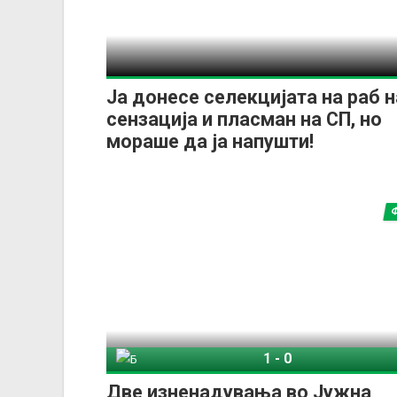
Ја донесе селекцијата на раб н
сензација и пласман на СП, но
мораше да ја напушти!
1
-
0
Боливија
Бр
Две изненадувања во Јужна