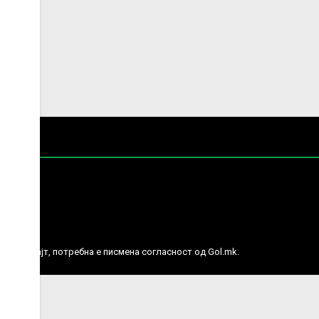
е права.
ј веб сајт, потребна е писмена согласност од Gol.mk.