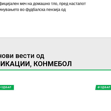
фицијален меч на домашно тло, пред настапот
инувањето во фудбалска пензија од
нови вести од
ФИКАЦИИ, КОНМЕБОЛ
ФУДБАЛ
ФУДБАЛ