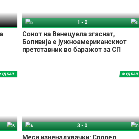
1
-
0
Боливија
Бразил
а
Сонот на Венецуела згаснат,
Боливија е јужноамериканскиот
претставник во баражот за СП
ФУДБАЛ
ФУДБАЛ
3
-
0
азил
Аргентина
Венецуела
Меси изненадувачки: Според