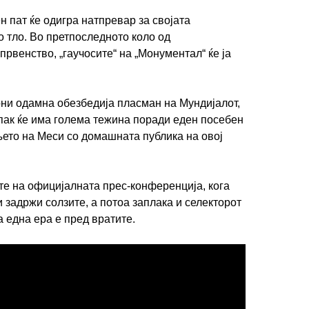
 пат ќе одигра натпревар за својата
о тло. Во претпоследното коло од
рвенство, „гаучосите“ на „Монументал“ ќе ја
ни одамна обезбедија пласман на Мундијалот,
пак ќе има голема тежина поради еден посебен
њето на Меси со домашната публика на овој
е на официјалната прес-конференција, кога
 задржи солзите, а потоа заплака и селекторот
а една ера е пред вратите.