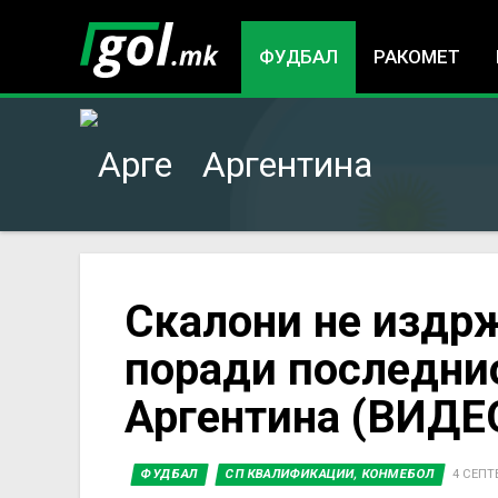
ФУДБАЛ
РАКОМЕТ
Аргентина
You
Скалони не издрж
поради последнио
are
Аргентина (ВИДЕ
here
ФУДБАЛ
СП КВАЛИФИКАЦИИ, КОНМЕБОЛ
4 СЕПТ