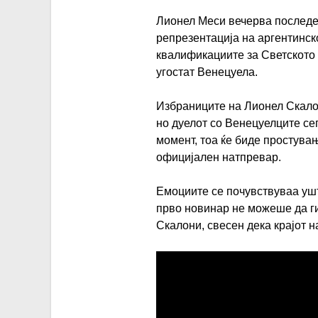
Лионел Меси вечерва последен
репрезентација на аргентинск
квалификациите за Светското п
угостат Венецуела.
Избраниците на Лионел Скало
но дуелот со Венецуелците се
момент, тоа ќе биде простува
официјален натпревар.
Емоциите се почувствуваа ушт
прво новинар не можеше да ги
Скалони, свесен дека крајот н