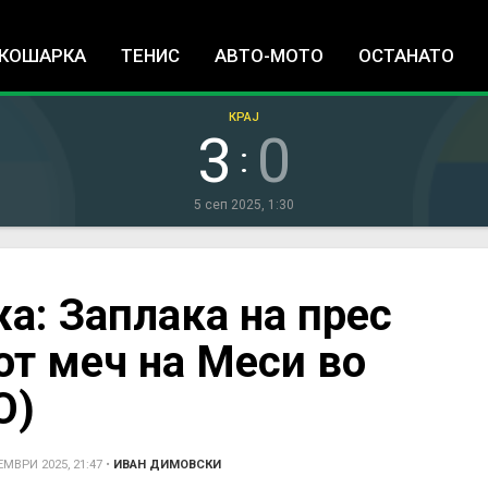
Jump to navigation
КОШАРКА
ТЕНИС
АВТО-МОТО
ОСТАНАТО
КРАЈ
3
0
:
5 сеп 2025, 1:30
а: Заплака на прес
т меч на Меси во
О)
ЕМВРИ 2025, 21:47
•
ИВАН ДИМОВСКИ