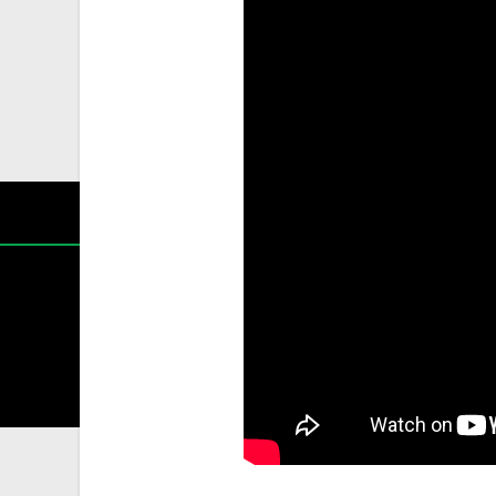
Содржин
За секоја форма на распространување, репродукција и