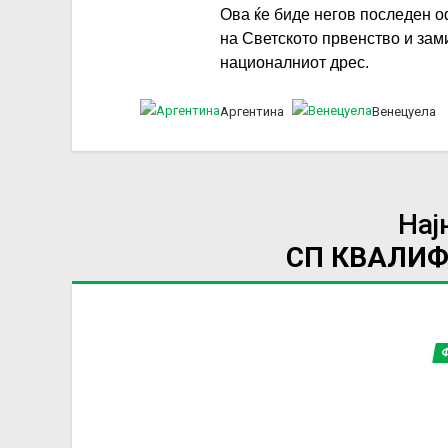
Ова ќе биде негов последен о
на Светското првенство и зам
националниот дрес.
Аргентина
Венецуела
Нај
СП КВАЛИ