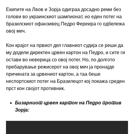
Екипите на Лвoв и Зорја одиграа досадно реми без
голови во украинскиот шампионат, но еден потег на
бразилскиот офанзивец Педро Фереира го одбележа
овој меч.
Кон крајот на првиот дел главниот судија се реши да
му додели директен црвен картон на Педро, и сите ги
остави во неверица со овој потег. Но, по долгото
пребарување режисерот на овој меч ја пронајде
причината за црвениот картон, а таа беше
неспортскиот потег на Бразилецот кој покажа среден
прст кон својот противник.
Бизарниот црвен картон на Педро против
Зорја: