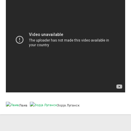
Лвив
Зорја Луганск