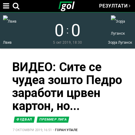
РЕЗУЛТАТИ
Jump to navigation
0
0
:
Лвив
5 окт 2019, 18:30
Зорја Луганск
You
ВИДЕО: Сите се
чудеа зошто Педро
are
заработи црвен
here
картон, но...
ФУДБАЛ
ПРЕМИЕР ЛИГА
7 ОКТОМВРИ 2019, 16:51
•
ГОРАН УПАЛЕ