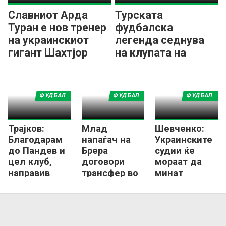
Славниот Арда
Турската
Туран е нов тренер
фудбалска
на украинскиот
легенда седнува
гигант Шахтјор
на клупата на
Шахтјор!
ФУДБАЛ
ФУДБАЛ
ФУДБАЛ
Трајков:
Млад
Шевченко:
Благодарам
напаѓач на
Украинските
до Пандев и
Брера
судии ќе
цел клуб,
договори
мораат да
направив
трансфер во
минат
добар избор
украински
полиграфски
клуб!
тест