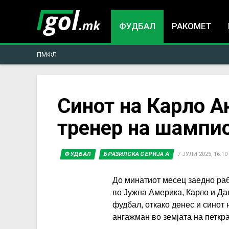
ФУДБАЛ
РАКОМЕТ
ПМФЛ
You
Синот на Карло А
тренер на шампио
are
here
ФУДБАЛ
БРАЗИЛСКА СЕРИЈА А
7 ЈУЛИ 2025, 16:10
До минатиот месец заедно ра
во Јужна Америка, Карло и Да
фудбал, откако денес и синот 
ангажман во земјата на петкра