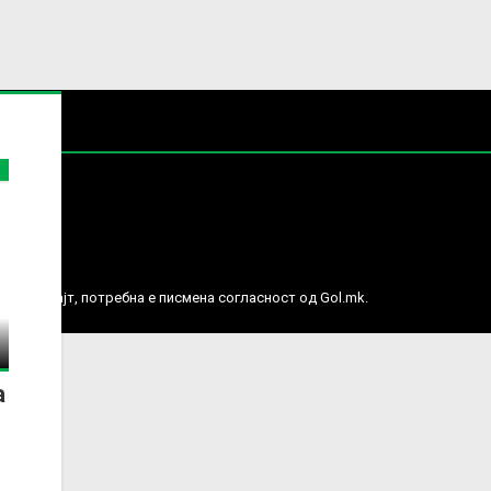
е права.
ј веб сајт, потребна е писмена согласност од Gol.mk.
а