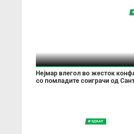
Нејмар влегол во жесток конф
со помладите соиграчи од Сан
ФУДБАЛ