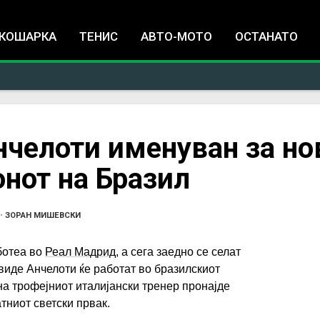
Jump to navigation
КОШАРКА
ТЕНИС
АВТО-МОТО
ОСТАНАТО
нчелоти именуван за но
нот на Бразил
•
ЗОРАН МИШЕВСКИ
ботеа во
Реал Мадрид
, а сега заедно се селат
виде Анчелоти ќе работат во бразилскиот
на трофејниот италијански тренер пронајде
тниот светски првак.