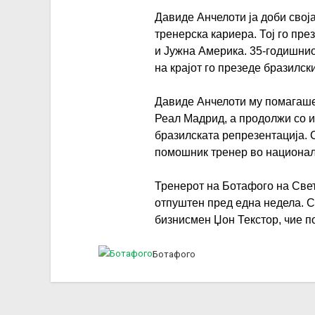
Давиде Анчелоти ја доби своја
тренерска кариера. Тој го пре
и Јужна Америка. 35-годишни
на крајот го презеде бразилск
Давиде Анчелоти му помагаше 
Реал Мадрид, а продолжи со и
бразилската репрезентација. С
помошник тренер во национал
Тренерот на Ботафого на Свет
отпуштен пред една недела. 
бизнисмен Џон Текстор, чие п
Ботафого