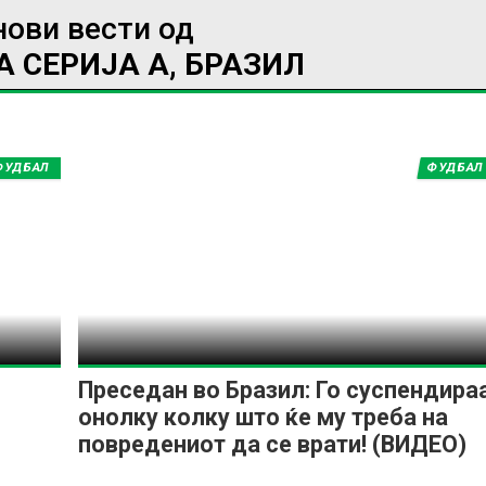
нови вести од
 СЕРИЈА А, БРАЗИЛ
ИМПРЕСУМ
МАРКЕТИНГ
КОНТАКТ
RSS
ФУДБАЛ
ФУДБАЛ
© 2016-2026 Gol.mk
Сите права задржани
ите на Gol.mk се заштитени со Законот за авторското право и сроднит
ли комерцијална употреба на текстови, фотографии или податоци од ово
Преседан во Бразил: Го суспендира
онолку колку што ќе му треба на
повредениот да се врати! (ВИДЕО)