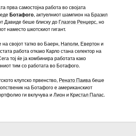
та прва самостојна работа во својата
зеде
Ботафого
, актуелниот шампион на
Бразил
от Давиде беше блиску до
Глазгов Ренџерс
, но
иот наместо шкотскиот гигант.
на својот татко во Баерн,
Наполи
,
Евертон
и
стата работа откако Карло стана селектор на
ега тој ќе ја комбинира работата како
ниот тим со работата во Ботафого.
ското клупско првенство,
Ренато Паива
беше
Сопственик на Ботафого е американскиот
ортфолио ги вклучува и
Лион
и
Кристал Палас
.