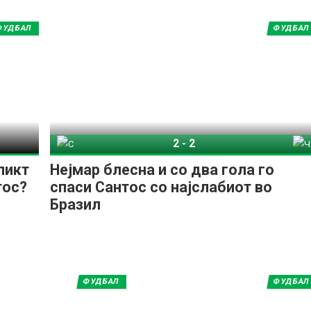
ФУДБАЛ
ФУДБАЛ
2
-
2
Сантос
Чапекоенсе
ликт
Нејмар блесна и со два гола го
тос?
спаси Сантос со најслабиот во
Бразил
ФУДБАЛ
ФУДБАЛ