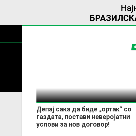
Нај
БРАЗИЛСКА
Содржин
За секоја форма на распространување, репродукција и
Депај сака да биде „ортак“ со
газдата, постави неверојатни
услови за нов договор!