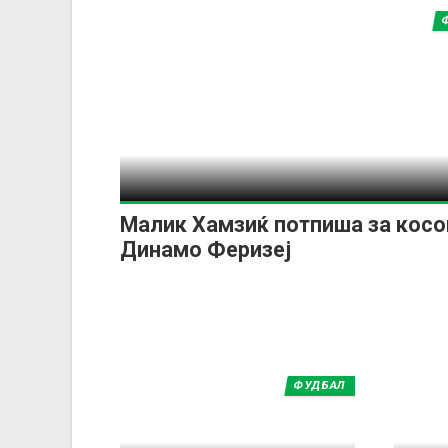
Малик Хамзиќ потпиша за косо
Динамо Феризеј
ФУДБАЛ