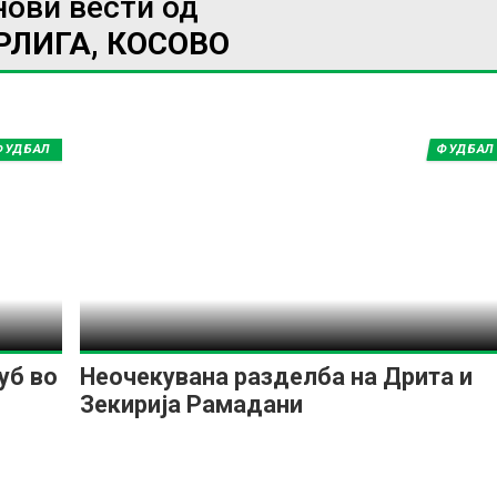
нови вести од
РЛИГА, КОСОВО
ИМПРЕСУМ
МАРКЕТИНГ
КОНТАКТ
RSS
ФУДБАЛ
ФУДБАЛ
© 2016-2026 Gol.mk
Сите права задржани
ите на Gol.mk се заштитени со Законот за авторското право и сроднит
ли комерцијална употреба на текстови, фотографии или податоци од ово
уб во
Неочекувана разделба на Дрита и
Зекирија Рамадани