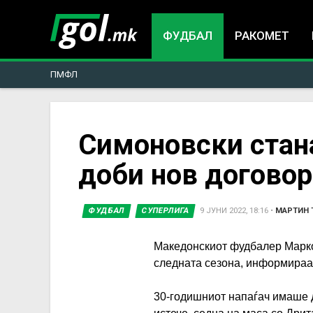
ФУДБАЛ
РАКОМЕТ
ПМФЛ
You
Симоновски стана
доби нов договор
are
here
ФУДБАЛ
СУПЕРЛИГА
9 ЈУНИ 2022, 18:16
•
МАРТИН 
Македонскиот фудбалер Марко
следната сезона, информираат
30-годишниот напаѓач имаше д