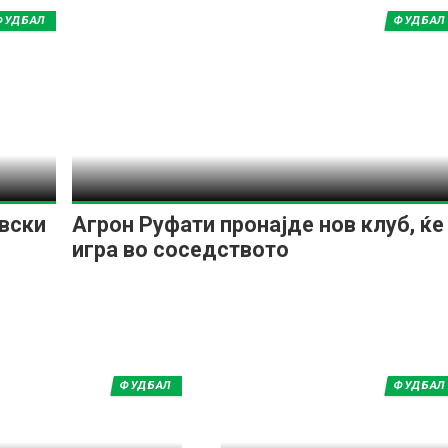
ФУДБАЛ
ФУДБАЛ
вски
Агрон Руфати пронајде нов клуб, ќе
игра во соседството
ФУДБАЛ
ФУДБАЛ