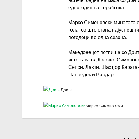
истече, седна на маса со Дрит
едногодишна соработка.
Марко Симоновски минатата с
гола, со што стана најуспешни
погодоци во една сезона.
Македонецот потпиша со Дрита
исто така од Косово. Симоновс
Сепси, Лахти, Шахтјор Карага
Напредок и Вардар.
Дрита
Марко Симоновски