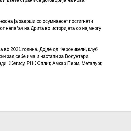
а и двете страни се договорија на нова
езона ја заврши со осумнаесет постигнати
от напаѓач на Дрита во историјата со најмногу
 во 2021 година. Дојде од Фероникели, клуб
ки зад себе има и настапи за Волунтари,
нди, Жетису, РНК Сплит, Амкар Перм, Металург,