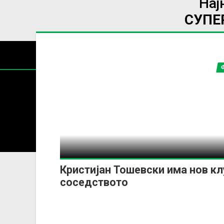
Нај
СУПЕ
Содржин
За секоја форма на распространување, репродукција и
Кристијан Тошевски има нов кл
соседството