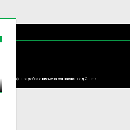
е права.
ј веб сајт, потребна е писмена согласност од Gol.mk.