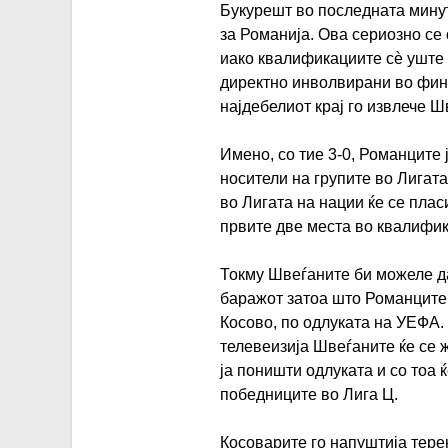
Букурешт во последната минут
за Романија. Ова сериозно се
иако квалификациите сѐ уште 
директно инволвирани во фин
најдебелиот крај го извлече 
Имено, со тие 3-0, Романците
носители на групите во Лигат
во Лигата на нации ќе се плас
првите две места во квалифик
Токму Швеѓаните би можеле да
баражот затоа што Романците 
Косово, по одлуката на УЕФА
телевеизија Швеѓаните ќе се 
ја поништи одлуката и со тоа 
победниците во Лига Ц.
Косоварите го напуштија тере