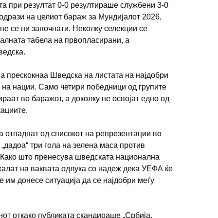
а при резултат 0-0 резултираше службени 3-0
 одрази на целиот бараж за Мундијалот 2026,
не се ни започнати. Неколку селекции се
алната табела на првопласирани, а
Шведска.
 ја прескокнаа Шведска на листата на најдобри
а на нации. Само четири победници од групите
ираат во баражот, а доколку не освојат едно од
ациите.
 отпаднат од списокот на репрезентации во
„дадоа“ три гола на зелена маса против
. Како што пренесува шведската национална
жалат на ваквата одлука со надеж дека УЕФА ќе
ќе им донесе ситуација да се најдобри меѓу
нот откако публиката скандираше „Србија,