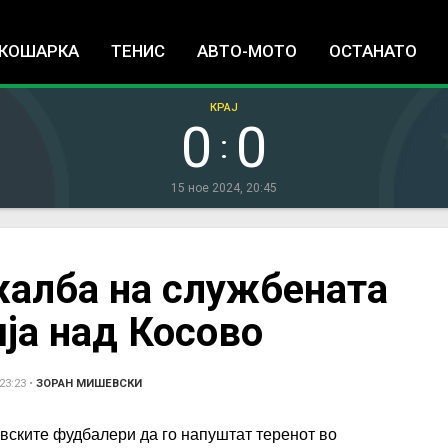
Jump to navigation
КОШАРКА
ТЕНИС
АВТО-МОТО
ОСТАНАТО
КРАЈ
0
0
:
15 ное 2024, 20:45
жалба на службената
ја над Косово
23:23
•
ЗОРАН МИШЕВСКИ
вските фудбалери да го напуштат теренот во