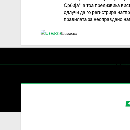
Србија“, а тоа предизвика ви
одлучи да го регистрира натп
правилата за неоправдано на
Шведска
Нај
УЕФА 
Содржин
За секоја форма на распространување, репродукција и