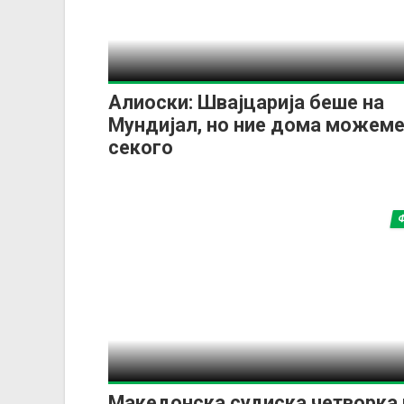
Алиоски: Швајцарија беше на
Мундијал, но ние дома можеме
секого
Македонска судиска четворка ќ