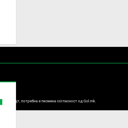
е права.
ј веб сајт, потребна е писмена согласност од Gol.mk.