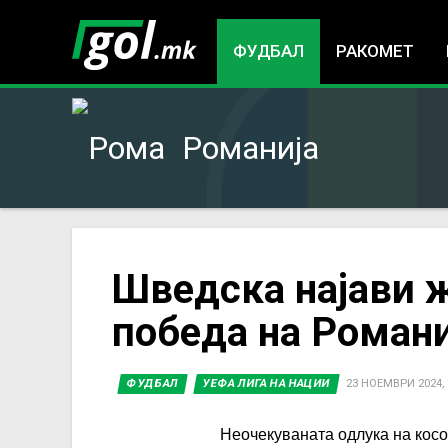
ФУДБАЛ
РАКОМЕТ
Романија
You
Шведска најави 
победа на Романи
are
here
ФУДБАЛ
УЕФА ЛИГА НА НАЦИИ
23 НОЕМВРИ 2024, 
Неочекуваната одлука на косо