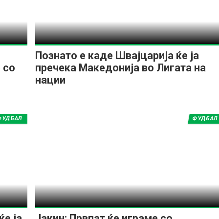
Познато е каде Швајцарија ќе ја
 со
пречека Македонија во Лигата на
нации
ФУДБАЛ
ФУДБАЛ
е ја
Јакин: Првпат ќе играме со