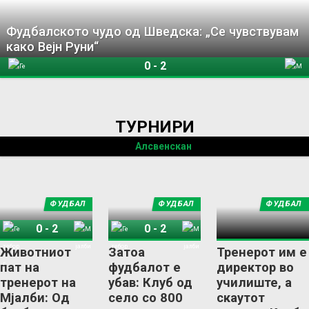
Фудбалското чудо од Шведска: „Се чувствувам
како Вејн Руни“
0
-
2
Гетеборг
Мјалби
ТУРНИРИ
Алсвенскан
ФУДБАЛ
ФУДБАЛ
ФУДБАЛ
0
-
2
0
-
2
Гетеборг
Мјалби
Гетеборг
Мјалби
Животниот
Затоа
Тренерот им е
пат на
фудбалот е
директор во
тренерот на
убав: Клуб од
училиште, а
Мјалби: Од
село со 800
скаутот