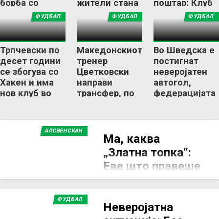
борба со
жители стана
поштар: Клуб
леукемија до
шампион и ќе
од село со
ФУДБАЛ
ФУДБАЛ
ФУДБАЛ
историски
игра во ЛШ!
800 жители е
трофеј!
пред
историски
Трпчевски по
Македонскиот
Во Шведска е
подвиг!
десет години
тренер
постигнат
се збогува со
Цветковски
неверојатен
Хакен и има
направи
автогол,
нов клуб во
трансфер, по
федерацијата
Шведска
13 години во
покрена
Хакен се сели
истрага!
во Халмштад
АЛСВЕНСКАН
Ма, каква
„Златна топка“:
Еве што правеше
Халанд за време
на церемонијата
ФУДБАЛ
Неверојатна
29 ОКТОМВРИ 2024, 15:58
Норвешкиот фудбалер Ерлинг