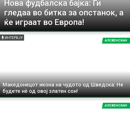
Нова фудбалска бајка: Ги
гледаа во битка за опстанок, а
ќе играат во Европа!
ИНТЕРВЈУ
АЛСВЕНСКАН
Македонецот икона на чудото од Шведска: Не
будете нѐ од овој златен сон!
АЛСВЕНСКАН