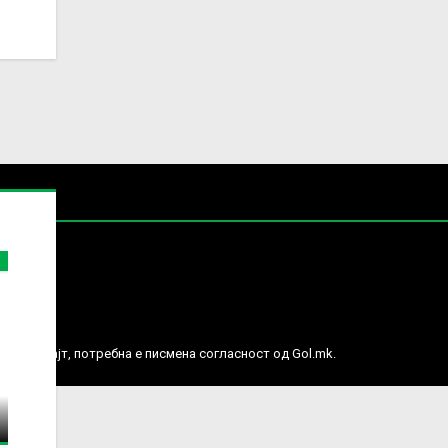
е права.
ј веб сајт, потребна е писмена согласност од Gol.mk.