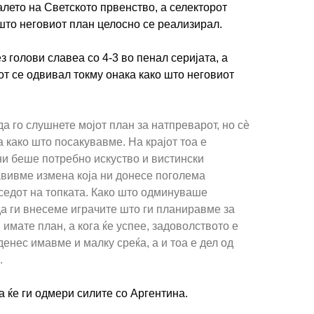
лето на Светското првенство, а селекторот
то неговиот план целосно се реализирал.
 голови славеа со 4-3 во пенал серијата, а
от се одвивал токму онака како што неговиот
да го слушнете мојот план за натпреварот, но сè
 како што посакувавме. На крајот тоа е
ни беше потребно искуство и вистински
авивме измена која ни донесе поголема
седот на топката. Како што одминуваше
а ги внесеме играчите што ги планиравме за
 имате план, а кога ќе успее, задоволството е
денес имавме и малку среќа, а и тоа е дел од
.
 ќе ги одмери силите со Аргентина.