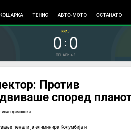
Jump to navigation
КОШАРКА
ТЕНИС
АВТО-МОТО
ОСТАНАТО
КРАЈ
0
0
:
ПЕНАЛИ 4-3
ектор: Против
одвиваше според плано
•
ИВАН ДИМОВСКИ
ување пенали ја елиминира Колумбија и