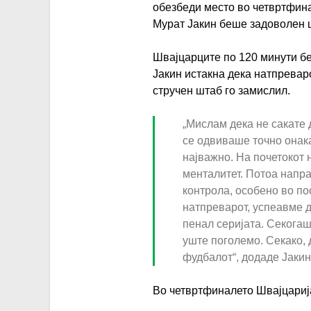
обезбеди место во четвртфина
Мурат Јакин беше задоволен ш
Швајцарците по 120 минути без
Јакин истакна дека натпревар
стручен штаб го замислил.
„Мислам дека не сакате 
се одвиваше точно онака
најважно. На почетокот 
менталитет. Потоа напр
контрола, особено во по
натпреварот, успеавме д
пенал серијата. Секогаш
уште поголемо. Секако, 
фудбалот“, додаде Јакин
Во четвртфиналето Швајцарија