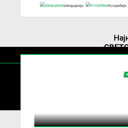
Швајцарија
Колумбија
Нај
СВЕТ
Содржин
За секоја форма на распространување, репродукција и