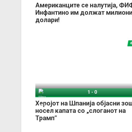
Американците се налутија, ФИ
Инфантино им должат милион
долари!
1
-
0
Шпанија
Арген
Херојот на Шпанија објасни зош
носел капата со „слоганот на
Трамп“