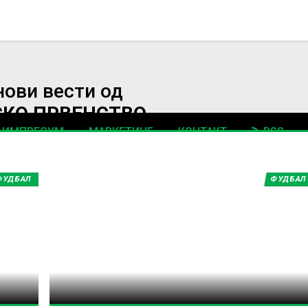
нови вести од
СКО ПРВЕНСТВО
ИМПРЕСУМ
МАРКЕТИНГ
КОНТАКТ
RSS
© 2016-2026 Gol.mk
ФУДБАЛ
ФУДБАЛ
Сите права задржани
ите на Gol.mk се заштитени со Законот за авторското право и сроднит
ли комерцијална употреба на текстови, фотографии или податоци од ово