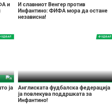
ФА и
И славниот Венгер против
и
Инфантино: ФИФА мора да остане
независна!
ФУДБАЛ
ФУДБАЛ
тина
то ја
Англиската фудбалска федерација
ја повлекува поддршката за
Инфантино!