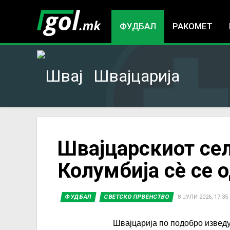
ФУДБАЛ
РАКОМЕТ
Швајцарија
You
Швајцарскиот сел
Колумбија сè се 
are
here
ФУДБАЛ
СВЕТСКО ПРВЕНСТВО
8 ЈУЛИ 2026, 17:35
Швајцарија по подобро извед