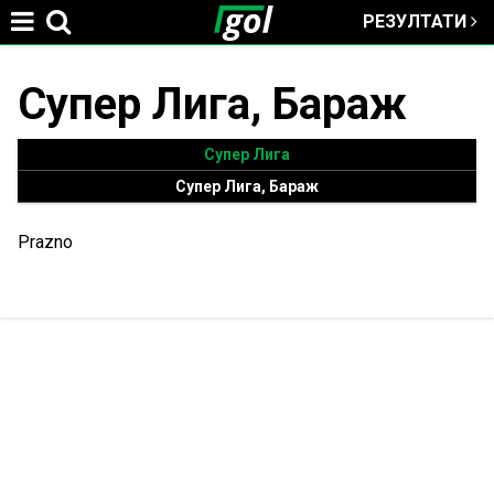
РЕЗУЛТАТИ
Jump to navigation
Супер Лига, Бараж
You
are
Супер Лига
Супер Лига, Бараж
here
Prazno