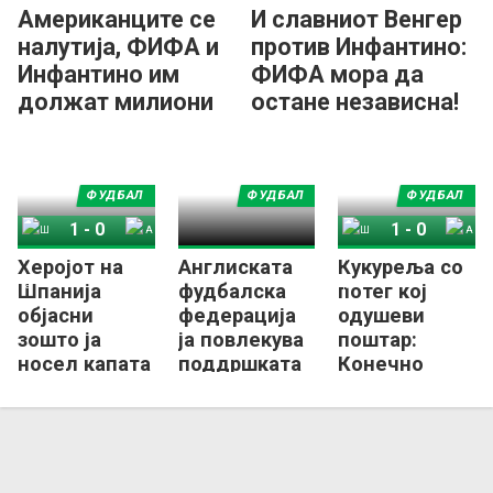
Американците се
И славниот Венгер
налутија, ФИФА и
против Инфантино:
Инфантино им
ФИФА мора да
должат милиони
остане независна!
долари!
ФУДБАЛ
ФУДБАЛ
ФУДБАЛ
1
-
0
1
-
0
Херојот на
Англиската
Кукуреља со
Шпанија
Аргентина
Шпанија
Аргентина
Шпанија
фудбалска
потег кој
објасни
федерација
одушеви
зошто ја
ја повлекува
поштар:
носел капата
поддршката
Конечно
со „слоганот
за
Англичанец
на Трамп“
Инфантино!
со медал од
СП (ФОТО)