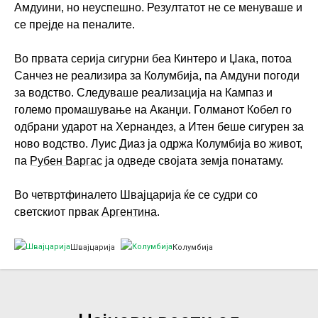
Амдуини, но неуспешно. Резултатот не се менуваше и
се прејде на пеналите.
Во првата серија сигурни беа Кинтеро и Џака, потоа
Санчез не реализира за Колумбија, па Амдуни погоди
за водство. Следуваше реализација на Кампаз и
големо промашување на Аканџи. Голманот Кобел го
одбрани ударот на Хернандез, а Итен беше сигурен за
ново водство. Луис Диаз ја одржа Колумбија во живот,
па
Рубен Варгас
ја одведе својата земја понатаму.
Во четвртфиналето Швајцарија ќе се судри со
светскиот првак
Аргентина
.
Швајцарија
Колумбија