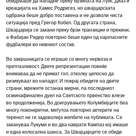
обидуваше да нападне преку брзината на Луис Диаз и
креацијата на
Хамес Родригез
, но швајцарската
одбрана беше добро поставена и не дозволи чиста
ситуација пред Грегор Кобел. Од другата страна,
Швајцарија се закани преку брзи транзиции и прекини,
а Фабијан Ридер повторно беше еден од најопасните
фудбалери во нивниот состав.
Во завршницата се играше со многу нервоза и
претпазливост. Двете репрезентации повеќе
внимаваа да не примат гол, отколку целосно да
ризикуваат во нападот. И покрај обидите на двете
страни, мрежите останаа мирни, па последниот
осминафинален дуел на Светското првенство влезе
во продолженија. Во доигрувањето Колумбијците беа
многу поконкретни, меѓутоа повторно актерите на
теренот не ги задоволија желбите на публиката. Се
закануваа Лукуми и во два наврати Кампаз кој имаше
и една колосална шанса. За Швајцарците се обиде