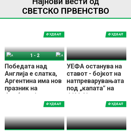
Најнови вести од
СВЕТСКО ПРВЕНСТВО
ФУДБАЛ
ФУДБАЛ
1
-
2
Англија
Аргентина
Победата над
УЕФА останува на
Англија е слатка,
ставот - бојкот на
Аргентина има нов
натпреварувањата
празник на
под „капата“ на
фудбалот!
ФИФА!
ФУДБАЛ
ФУДБАЛ