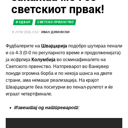
светскиот првак!
ФУДБАЛ
СВЕТСКО ПРВЕНСТВО
8 ЈУЛИ 2026, 0:52
•
ИВАН ДИМОВСКИ
Фудбалерите на
Швајцарија
подобро шутираа пенали
и со 4-3 (0-0 по регуларното време и продолженијата)
ја исфрлија
Колумбија
во осминафиналето на
Светското првенство. Натпреварот во Ванкувер
понуди огромна борба и по некоја шанса на двете
страни, ама немаше реализација. На крајот
Швајцарците беа посигурни во пенал-рулетот и ќе
играат четвртфинале.
Извештај од натпреварот: