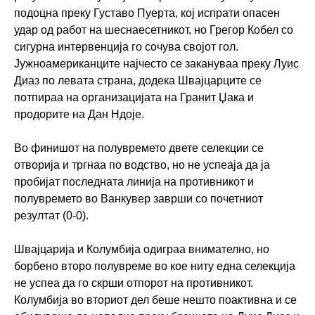
подоцна преку
Густаво Пуерта
, кој испрати опасен
удар од работ на шеснаесетникот, но
Грегор Кобел
со
сигурна интервенција го сочува својот гол.
Јужноамериканците најчесто се закануваа преку
Луис
Диаз
по левата страна, додека Швајцарците се
потпираа на организацијата на
Гранит Џака
и
продорите на
Дан Ндоје
.
Во финишот на полувремето двете селекции се
отворија и тргнаа по водство, но не успеаја да ја
пробијат последната линија на противникот и
полувремето во Ванкувер заврши со почетниот
резултат (0-0).
Швајцарија и Колумбија одиграа внимателно, но
борбено второ полувреме во кое ниту една селекција
не успеа да го скрши отпорот на противникот.
Колумбија во вториот дел беше нешто поактивна и се