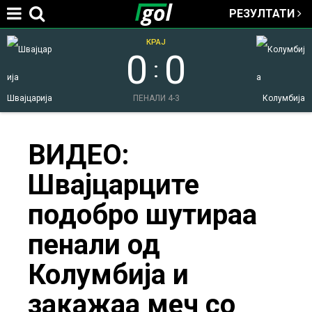
РЕЗУЛТАТИ
Jump to navigation
КРАЈ
0
0
:
Швајцарија
ПЕНАЛИ 4-3
Колумбија
You
ВИДЕО:
Швајцарците
are
подобро шутираа
here
пенали од
Колумбија и
закажаа меч со