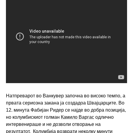
Натпреварот во Ванкувер започна во високо темпо, а
првата сериозна закана ја создадоа Швајцарците. Во
12. минута Фабијан Ридер се најде во добра позиција,
но колумбискиот голман
Камило Варгас
одлично
интервенираше и не дозволи отворање на
резултатот. Колумбија возврати неколку минути