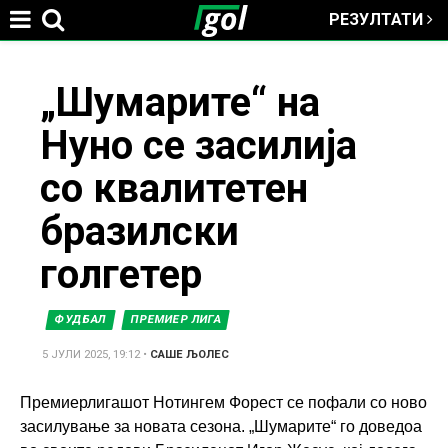
РЕЗУЛТАТИ
Jump to navigation
You
„Шумарите“ на
Нуно се засилија
are
со квалитетен
here
бразилски
голгетер
ФУДБАЛ
ПРЕМИЕР ЛИГА
5 ЈУЛИ 2025, 19:12
•
САШЕ ЉОЛЕС
Премиерлигашот Нотингем Форест се пофали со ново
засилување за новата сезона. „Шумарите“ го доведоа