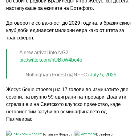
во своите редови Бразилецот Игор Жесус, кој досега
настапуваше за екипата на Ботафого.
Договорот е со важност до 2029 година, а бразилскиот
клуб доби единаесет милиони евра како отштета за
трансферот.
A new arrival into NG2.
pic.twitter.com/hUBkW4bo4o
— Nottingham Forest (@NFFC)
July 5, 2025
Жесус беше стрелец на 17 голови во изминатите две
сезони, на вкупно 59 одиграни натпревари. Двапати
стрелаше и на Светското клупско првенство, каде
неговиот тим загуби во осминафиналето од
Палмеирас.
Нотингем Форест
Ботафого