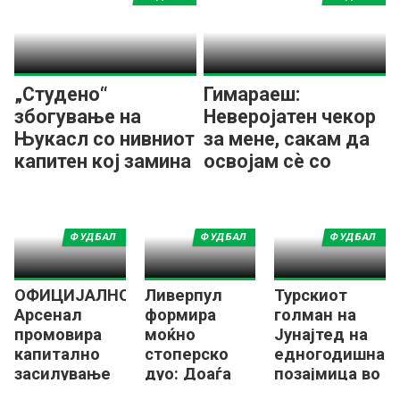
„Студено“
Гимараеш:
збогување на
Неверојатен чекор
Њукасл со нивниот
за мене, сакам да
капитен кој замина
освојам сѐ со
во Арсенал
Арсенал!
ФУДБАЛ
ФУДБАЛ
ФУДБАЛ
ОФИЦИЈАЛНО:
Ливерпул
Турскиот
Арсенал
формира
голман на
промовира
моќно
Јунајтед на
капитално
стоперско
едногодишна
засилување
дуо: Доаѓа
позајмица во
од Њукасл!
дефанзивец
Селта Виго