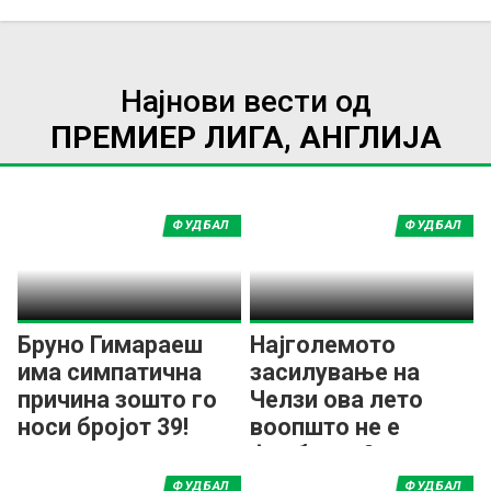
Најнови вести од
ПРЕМИЕР ЛИГА, АНГЛИЈА
ФУДБАЛ
ФУДБАЛ
Бруно Гимараеш
Најголемото
има симпатична
засилување на
причина зошто го
Челзи ова лето
носи бројот 39!
воопшто не е
фудбалер?
ФУДБАЛ
ФУДБАЛ