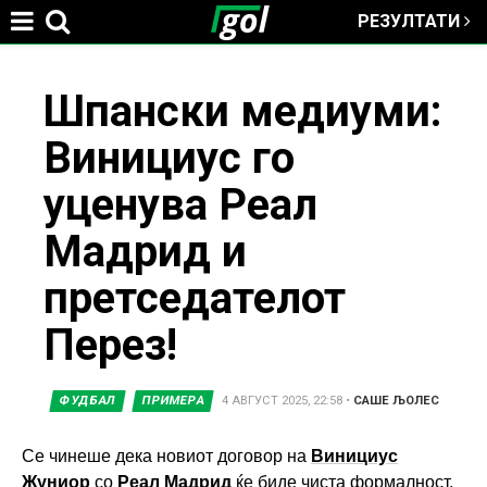
РЕЗУЛТАТИ
Jump to navigation
You
Шпански медиуми:
Винициус го
are
уценува Реал
here
Мадрид и
претседателот
Перез!
ФУДБАЛ
ПРИМЕРА
4 АВГУСТ 2025, 22:58
•
САШЕ ЉОЛЕС
Се чинеше дека новиот договор на
Винициус
Жуниор
со
Реал Мадрид
ќе биде чиста формалност,