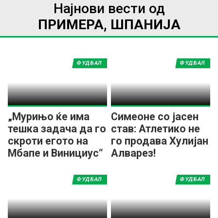
Најнови вести од
ПРИМЕРА, ШПАНИЈА
ФУДБАЛ
ФУДБАЛ
„Мурињо ќе има
Симеоне со јасен
тешка задача да го
став: Атлетико не
скроти егото на
го продава Хулијан
Мбапе и Винициус“
Алварез!
ФУДБАЛ
ФУДБАЛ