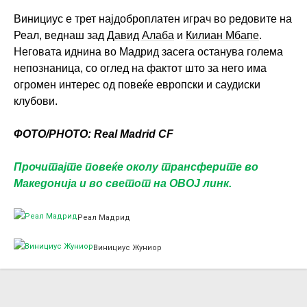
Винициус е трет најдоброплатен играч во редовите на
Реал, веднаш зад
Давид Алаба
и
Килиан Мбапе
.
Неговата иднина во Мадрид засега останува голема
непознаница, со оглед на фактот што за него има
огромен интерес од повеќе европски и саудиски
клубови.
ФОТО/PHOTO: Real Madrid CF
Прочитајте повеќе околу трансферите во
Македонија и во светот на ОВОЈ линк.
Реал Мадрид
Винициус Жуниор