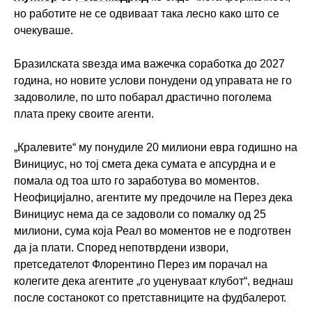
но работите не се одвиваат така лесно како што се
очекуваше.
Бразилската ѕвезда има важечка соработка до 2027
година, но новите услови понудени од управата не го
задоволиле, по што побарал драстично поголема
плата преку своите агенти.
„Кралевите“ му понудиле 20 милиони евра годишно на
Винициус, но тој смета дека сумата е апсурдна и е
помала од тоа што го заработува во моментов.
Неофицијално, агентите му предочиле на Перез дека
Винициус нема да се задоволи со помалку од 25
милиони, сума која Реал во моментов не е подготвен
да ја плати. Според непотврдени извори,
претседателот Флорентино Перез им порачал на
колегите дека агентите „го уценуваат клубот“, веднаш
после состанокот со претставниците на фудбалерот.