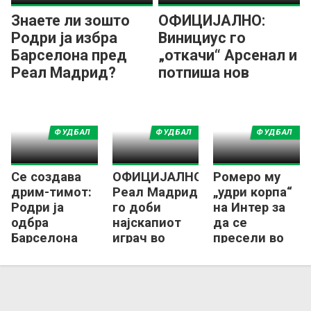
Знаете ли зошто
ОФИЦИЈАЛНО:
Родри ја избра
Винициус го
Барселона пред
„откачи“ Арсенал и
Реал Мадрид?
потпиша нов
договор со Реал
Мадрид!
ФУДБАЛ
ФУДБАЛ
ФУДБАЛ
Се создава
ОФИЦИЈАЛНО:
Ромеро му
дрим-тимот:
Реал Мадрид
„удри корпа“
Родри ја
го доби
на Интер за
одбра
најскапиот
да се
Барселона
играч во
пресели во
пред Реал
историјата!
Шпанија?
Мадрид!