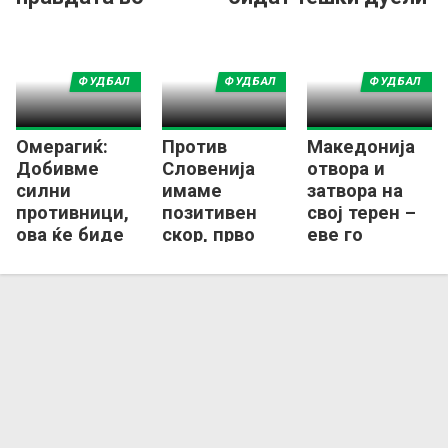
Лигата на нациите
ФУДБАЛ
ФУДБАЛ
ФУДБАЛ
Омерагиќ:
Против
Македонија
Добивме
Словенија
отвора и
силни
имаме
затвора на
противници,
позитивен
свој терен –
ова ќе биде
скор, прво
еве го
вистински
соочување
распоредот
тест за
со
во Лигата на
Македонија
Швајцарија
нациите