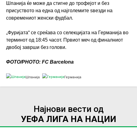
Шпанија ќе може да стигне до трофејот и без
присуството на една од најголемите ѕвезди на
современиот женски фудбал.
„Фуријата“ се среќава со селекцијата на Германија во
терминот од 18:45 часот. Првиот меч од финалниот
двобој заврши без голови.
ФОТО/PHOTO: FC Barcelona
Шпанија
Германија
Најнови вести од
УЕФА ЛИГА НА НАЦИИ