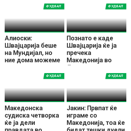
ФУДБАЛ
ФУДБАЛ
Алиоски:
Познато е каде
Швајцарија беше
Швајцарија ќе ја
на Мундијал, но
пречека
ние дома можеме
Македонија во
со секого
Лигата на нации
ФУДБАЛ
ФУДБАЛ
Македонска
Јакин: Првпат ќе
судиска четворка
играме со
ќе ја дели
Македонија, тоа ќе
правдата во
бидат тешки дуели