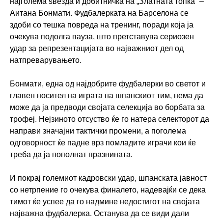
најголема ѕвезда и добитничка на „Златната топка“ –
Аитана Бонмати. Фудбалерката на Барселона се
здоби со тешка повреда на тренинг, поради која ја
очекува подолга пауза, што претставува сериозен
удар за репрезентацијата во најважниот дел од
натпреварувањето.
Бонмати, една од најдобрите фудбалерки во светот и
главен носител на играта на шпанскиот тим, нема да
може да ја предводи својата селекција во борбата за
трофеј. Нејзиното отсуство ќе го натера селекторот да
направи значајни тактички промени, а поголема
одговорност ќе падне врз помладите играчи кои ќе
треба да ја пополнат празнината.
И покрај големиот кадровски удар, шпанската јавност
со нетрпение го очекува финалето, надевајќи се дека
тимот ќе успее да го надмине недостигот на својата
најважна фудбалерка. Останува да се види дали