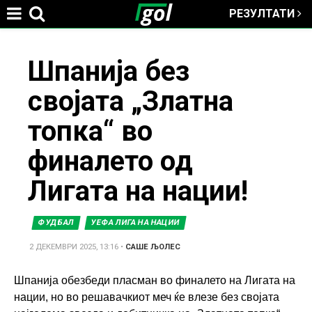
РЕЗУЛТАТИ
Jump to navigation
You
Шпанија без
својата „Златна
are
топка“ во
here
финалето од
Лигата на нации!
ФУДБАЛ
УЕФА ЛИГА НА НАЦИИ
2 ДЕКЕМВРИ 2025, 13:16
•
САШЕ ЉОЛЕС
Шпанија обезбеди пласман во финалето на Лигата на
нации, но во решавачкиот меч ќе влезе без својата