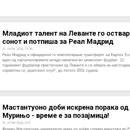
Младиот талент на Леванте го оствар
сонот и потпиша за Реал Мадрид
31 ЈУЛИ 2026, 13:36
Реал Мадрид и официјално го комплетираше трансферот на Карлос Ес
еден од најталентираните млади напаѓачи во шпанскиот фудбал. 21-
годишниот фудбалер пристигнува од Леванте и се обврза на шестгоди
соработка со „кралскиот клуб“, до летото 2031 година.
Мастантуоно доби искрена порака од
Мурињо - време е за позајмица!
31 ЈУЛИ 2026, 0:21
Франко Мастантуоно најверојатно нема да добие голема минутажа во 