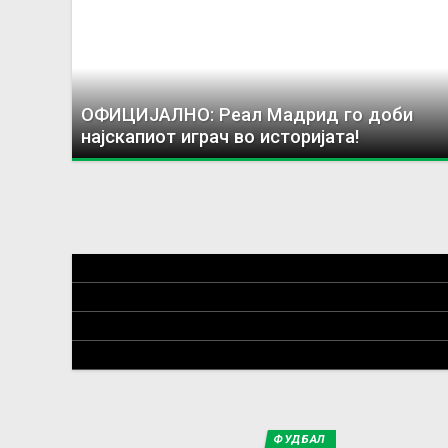
ОФИЦИЈАЛНО: Реал Мадрид го доби
најскапиот играч во историјата!
ФУДБАЛ