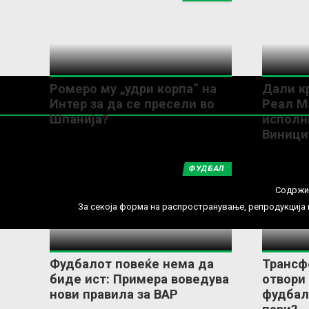
Ромеро му „удри корпа“ на
Дали кр
Интер за да се пресели во
Реал М
Шпанија?
исполн
Виници
ФУДБАЛ
Содржин
За секоја форма на распространување, репродукција и
Фудбалот повеќе нема да
Трансф
биде ист: Примера воведува
отвори
нови правила за ВАР
фудбал