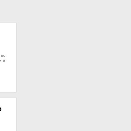
 во
ите
е