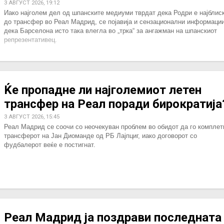
3 АВГУСТ 2026, 19:12
Иако најголем дел од шпанските медиуми тврдат дека Родри е најблис
до трансфер во Реал Мадрид, се појавија и сензационални информаци
дека Барселона исто така влегла во „трка“ за ангажман на шпанскиот
репрезентативец.
Ќе пропадне ли најголемиот летен
трансфер на Реал поради бирократија
3 АВГУСТ 2026, 15:45
Реал Мадрид се соочи со неочекуван проблем во обидот да го комплет
трансферот на Јан Диоманде од РБ Лајпциг, иако договорот со
фудбалерот веќе е постигнат.
Реал Мадрид ја поздрави последната