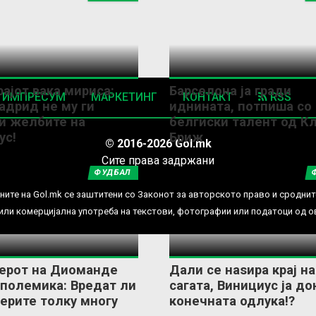
ајот вака мириса:
Барселона ја гради
ИМПРЕСУМ
МАРКЕТИНГ
КОНТАКТ
RSS
адрид не му ги
иднината, потпиша со
и желбите на
белгиски талент од К
ус!
Бриж
© 2016-2026 Gol.mk
Сите права задржани
ФУДБАЛ
ите на Gol.mk се заштитени со Законот за авторското право и сроднит
ли комерцијална употреба на текстови, фотографии или податоци од ово
ерот на Диоманде
Дали се наѕира крај на
 полемика: Вредат ли
сагата, Винициус ја д
ерите толку многу
конечната одлука!?