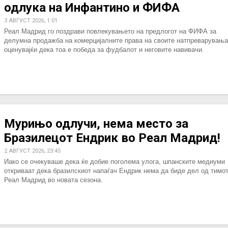
одлука на Инфантино и ФИФА
3 АВГУСТ 2026, 1:01
Реал Мадрид го поздрави повлекувањето на предлогот на ФИФА за
делумна продажба на комерцијалните права на своите натпреварувања
оценувајќи дека тоа е победа за фудбалот и неговите навивачи.
Мурињо одлучи, нема место за
Бразилецот Ендрик во Реал Мадрид!
2 АВГУСТ 2026, 23:45
Иако се очекуваше дека ќе добие поголема улога, шпанските медиуми
откриваат дека бразилскиот напаѓач Ендрик нема да биде дел од тимот
Реал Мадрид во новата сезона.