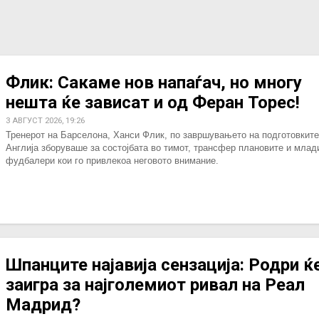
Флик: Сакаме нов напаѓач, но многу
нешта ќе зависат и од Феран Торес!
3 АВГУСТ 2026, 19:26
Тренерот на Барселона, Ханси Флик, по завршувањето на подготовките
Англија зборуваше за состојбата во тимот, трансфер плановите и млад
фудбалери кои го привлекоа неговото внимание.
Шпанците најавија сензација: Родри ќ
заигра за најголемиот ривал на Реал
Мадрид?