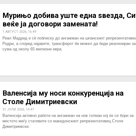
Мурињо добива уште една ѕвезда, Си
веќе ја договори замената!
1 АВГУСТ 2026, 16:49
Реал Мадрид е сè поблиску до ангажман на шпанскиот репрезентативе
Родри, а според најавите, трансферот би можел да биде реализиран за
сума од околу 65 милиони евра.
Валенсија му носи конкуренција на
Столе Димитриевски
31 ЈУЛИ 2026, 14:47
Валенсија активно работи на ангажман на нов голман кој ќе се бори за
местото меѓу стативите со македонскиот репрезентативец Столе
Димитриевски.