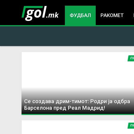
ФУДБАЛ
РАКОМЕТ
П
You
are
here
Се создава дрим-тимот: Родри ја одбра
Барселона пред Реал Мадрид!
П