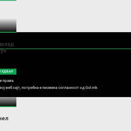
 млад
луб
ФУДБАЛ
е права.
ј веб сајт, потребна е писмена согласност од Gol.mk.
онел