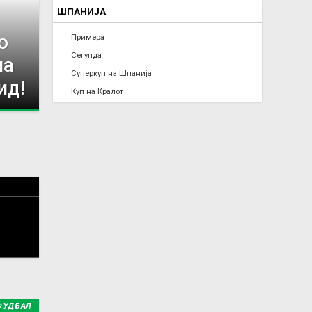
ШПАНИЈА
о
Примера
Сегунда
ша
Суперкуп на Шпанија
ид!
Куп на Кралот
ФУДБАЛ