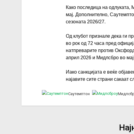
Како последица на одлуката, 
мај. Дополнително, Саутемпто
сезоната 2026/27.
Од клубот признале дека ги 
во рок од 72 часа пред офици
натпреварите против Оксфорд 
април 2026 и Мидлсбро во мај
Иако санкцијата е веќе објав
најавите сите страни сакаат сл
Саутемптон
Мидлсб
Нај