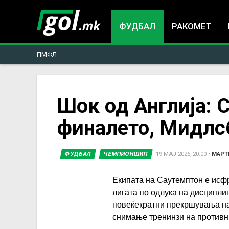
ФУДБАЛ
РАКОМЕТ
ПМФЛ
You
Шок од Англија: 
финалето, Мидлсб
are
here
ФУДБАЛ
ЧЕМПИОНШИП
19 МАЈ 2026, 20:00
•
МАРТ
Екипата на Саутемптон е исф
лигата по одлука на дисциплин
повеќекратни прекршувања на
снимање тренинзи на противн