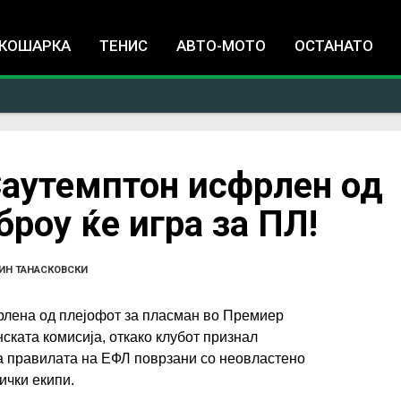
Jump to navigation
КОШАРКА
ТЕНИС
АВТО-МОТО
ОСТАНАТО
Саутемптон исфрлен од
роу ќе игра за ПЛ!
ИН ТАНАСКОВСКИ
рлена од плејофот за пласман во Премиер
ската комисија, откако клубот признал
 правилата на ЕФЛ поврзани со неовластено
ички екипи.