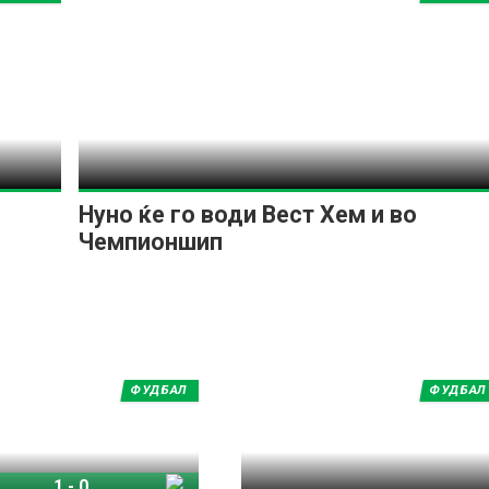
Нуно ќе го води Вест Хем и во
Чемпионшип
ФУДБАЛ
ФУДБАЛ
1
-
0
 Сити
Мидлсброу