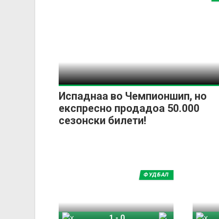
Испаднаа во Чемпионшип, но
експресно продадоа 50.000
сезонски билети!
ФУДБАЛ
1
-
0
Хал Сити
Мидлсброу
Хал