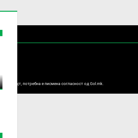
е права.
ј веб сајт, потребна е писмена согласност од Gol.mk.