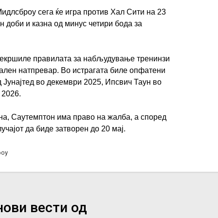
Мидлсброу сега ќе игра против Хал Сити на 23
н доби и казна од минус четири бода за
прекршиле правилата за набљудување тренинзи
јален натпревар. Во истрагата биле опфатени
Јунајтед во декември 2025, Ипсвич Таун во
 2026.
ена, Саутемптон има право на жалба, а според
учајот да биде затворен до 20 мај.
роу
нови вести од