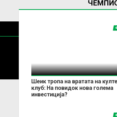
ЧЕМПИО
Содржин
За секоја форма на распространување, репродукција и
Шеик тропа на вратата на култ
клуб: На повидок нова голема
инвестиција?