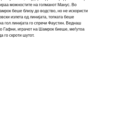
стираа можностите на голманот Манус. Во
мрок беше близу до водство, но не искористи
вски излета од линијата, топката беше
на гол линијата го спречи Фаустин. Веднаш
до Гафни, играчот на Шамрок биеше, меѓутоа
а го скроти шутот.
ИМПРЕСУМ
МАРКЕТИНГ
КОНТАКТ
RSS
© 2016-2026 Gol.mk
Сите права задржани
ите на Gol.mk се заштитени со Законот за авторското право и сроднит
ли комерцијална употреба на текстови, фотографии или податоци од ово