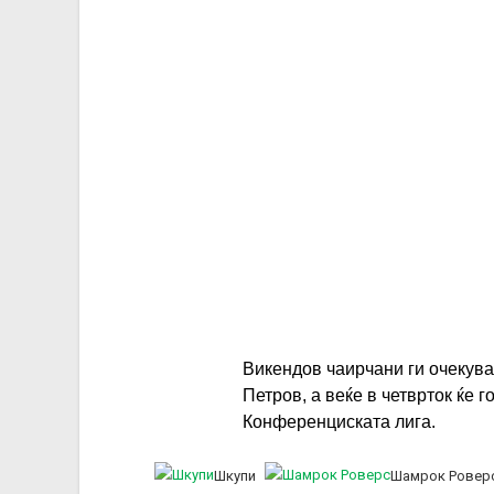
Викендов чаирчани ги очекув
Петров, а веќе в четврток ќе г
Конференциската лига.
Шкупи
Шамрок Ровер