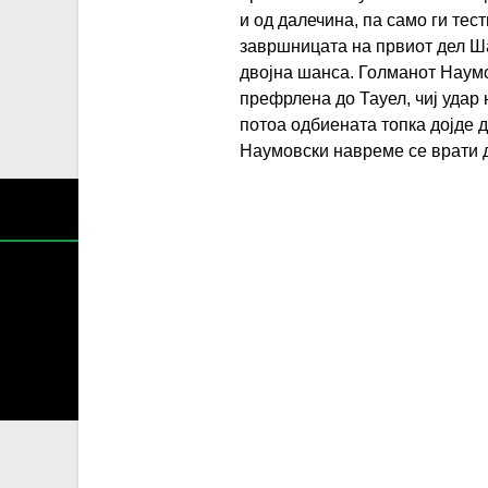
и од далечина, па само ги те
завршницата на првиот дел Ша
двојна шанса. Голманот Наумо
префрлена до Тауел, чиј удар 
потоа одбиената топка дојде 
Наумовски навреме се врати д
Содржин
За секоја форма на распространување, репродукција и