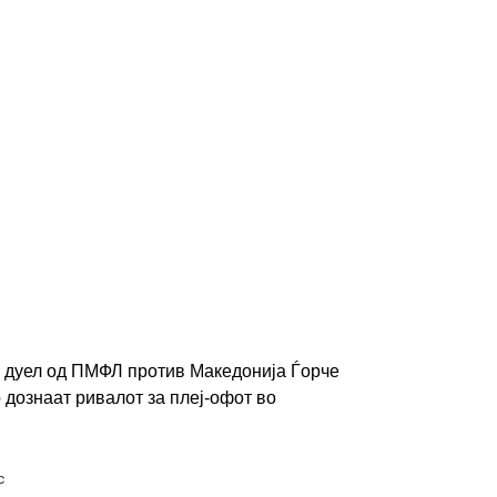
а дуел од ПМФЛ против Македонија Ѓорче
о дознаат ривалот за плеј-офот во
с