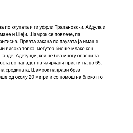
а по клупата и ги уфрли Трапановски, Абдула и
мане и Шеји. Шамрок се повлече, па
итисна. Првата закана по паузата ја имаше
ми висока топка, меѓутоа биеше млако кон
Сандеј Адетунџи, кои не беа многу опасни за
оста во нападот на чаирчани пристигна во 65.
 на средината, Шамрок направи брза
еше од околу 20 метри и со помош на блокот го