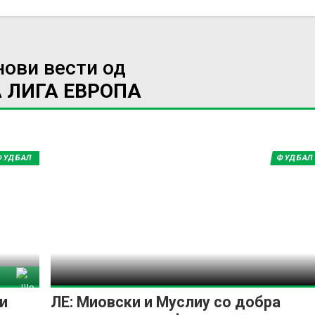
нови вести од
 ЛИГА ЕВРОПА
ФУДБАЛ
ФУДБАЛ
риф
и
ЛЕ: Миовски и Муслиу со добра