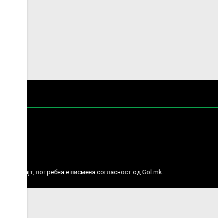
е права.
ј веб сајт, потребна е писмена согласност од Gol.mk.