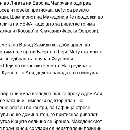
ан во Лигата на Европа. Чаирчани одиграа
осед и повеќе притискаа, меѓутоа ривалот
пади. Шампионот на Македонија ќе продолжи во
 лига на УЕФА, каде што за ривал ќе го има
алкани (Косово) и Клаксвик (Фарски Острови).
смета на Валид Хамиди кој доби црвен во
о тимот се врати Блертон Шеји. Меѓу стативите
, во одбраната почнаа Фаустин и
 Шеји на бековските места. На средината
 Куевен, со Али, додека нападот го сочинуваа
чаирчани имаа изгледна шанса преку Адем Али,
о се закани и Тимовски од втор план. На
ше опасен по контри, па Гафни ја стресе
купи беше доминантен, го притиснаа ривалот
ѓутоа Ирците одлично се бранеа. Македонскиот
д полушанси, со удари од неизградени позиции