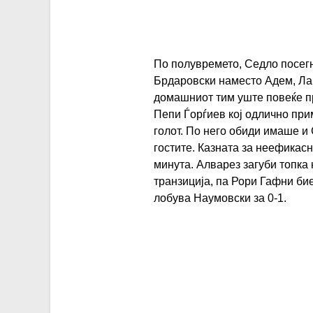
По полувремето, Седло посегн
Брдаровски наместо Адем, Ла
домашниот тим уште повеќе пр
Пепи Ѓорѓиев кој одлично при
голот. По него обиди имаше и 
гостите. Казната за неефикасн
минута. Алварез загуби топка
транзиција, па Рори Гафни би
лобува Наумовски за 0-1.