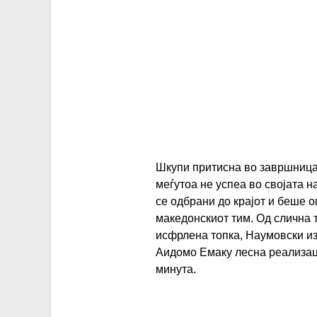
Шкупи притисна во завршницат
меѓутоа не успеа во својата н
се одбрани до крајот и беше о
македонскиот тим. Од слична т
исфрлена топка, Наумовски из
Аидомо Емаку лесна реализаци
минута.