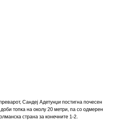
преварот, Сандеј Адетунџи постигна почесен
доби топка на околу 20 метри, па со одмерен
олманска страна за конечните 1-2.