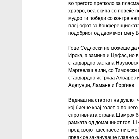
во третото претколо за пласм
храбро, беа екипа со повеќе п
мудро ги победи со контра на
плеј-офот за Конференциската
подобриот од двомечот меѓу Б
Гоце Седлоски не можеше да 
Ирска, а замина и Цефас, но в
стандардно застана Наумовски
Маргвелашвили, со Тимовски и
стандардно истрчаа Алварез и
Адетунџи, Ламане и Ѓорѓиев.
Веднаш на стартот на дуелот 
кој биеше крај голот, а по нег
спротивната страна Шамрок бе
рамката од домашниот гол. Ш
пред својот шеснаесетник, ме
првак се закануваше главно о