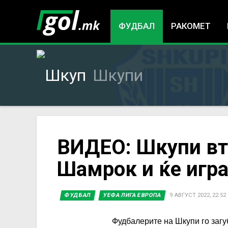
ФУДБАЛ
РАКОМЕТ
Шкупи
You
ВИДЕО: Шкупи вт
Шамрок и ќе игра 
are
here
ФУДБАЛ
УЕФА ЛИГА ЕВРОПА
9 АВГУСТ 2022, 22:52
Фудбалерите на Шкупи го загуб