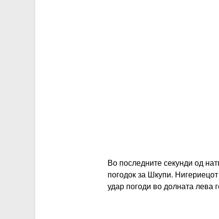
Во последните секунди од нат
погодок за Шкупи. Нигериецот 
удар погоди во долната лева г