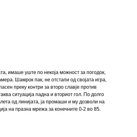
а, имаше уште по некоја можност за погодок,
амера. Шамрок пак, не отстапи од својата игра,
пасен преку контри за второ славје против
аква ситуација падна и вториот гол. По долго
лета од линијата, ја промаши и му дозволи на
ја на празна мрежа за конечните 0-2 во 85.