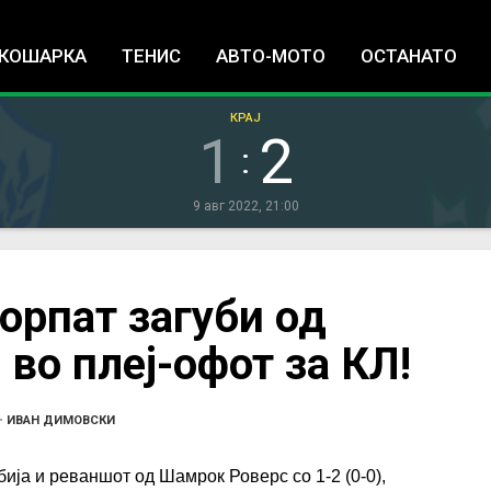
Jump to navigation
КОШАРКА
ТЕНИС
АВТО-МОТО
ОСТАНАТО
КРАЈ
1
2
:
9 авг 2022, 21:00
орпат загуби од
во плеј-офот за КЛ!
•
ИВАН ДИМОВСКИ
ија и реваншот од Шамрок Роверс со 1-2 (0-0),