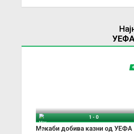
Нај
УЕФА
1
-
0
Макаби Тел-Авив
Ше
Макаби добива казни од УЕФА 