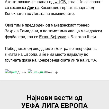
Ако тетовчани испаднат од
ФЦСБ
, тогаш ќе се соочат
со косовска
Дрита
. Косовскиот првак испадна од
Копехнаген во Лигата на шампионите.
Овој тим е предводен од македонскиот тренер
Зекрија Рамадани, а во тимот има двајца македонски
фудбалери, тоа се
Егзон Бејтулаи
и Блертон Шеји.
Победникот од овој двомеч ќе игра во плеј-офот за
Лигата на Европа, а ќе има место најмалку во
групната фаза на Конференциската лига на УЕФА.
Дрита
Шкендија
Најнови вести од
УЕФА ЛИГА ЕВРОПА