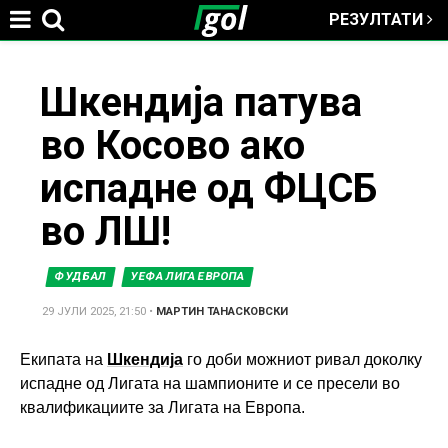
РЕЗУЛТАТИ
Jump to navigation
You
Шкендија патува
во Косово ако
are
испадне од ФЦСБ
here
во ЛШ!
ФУДБАЛ
УЕФА ЛИГА ЕВРОПА
29 ЈУЛИ 2025, 21:50
•
МАРТИН ТАНАСКОВСКИ
Екипата на
Шкендија
го доби можниот ривал доколку
испадне од Лигата на шампионите и се пресели во
квалификациите за Лигата на Европа.