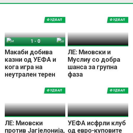
ФУДБАЛ
ФУДБАЛ
1
-
0
Макаби Тел-Авив
Шериф
Макаби добива
ЛЕ: Миовски и
казни од УЕФА и
Муслиу со добра
кога игра на
шанса за групна
неутрален терен
фаза
ФУДБАЛ
ФУДБАЛ
ЛЕ: Миовски
УЕФА исфрли клуб
против Јагјелонија,
од евро-куповите