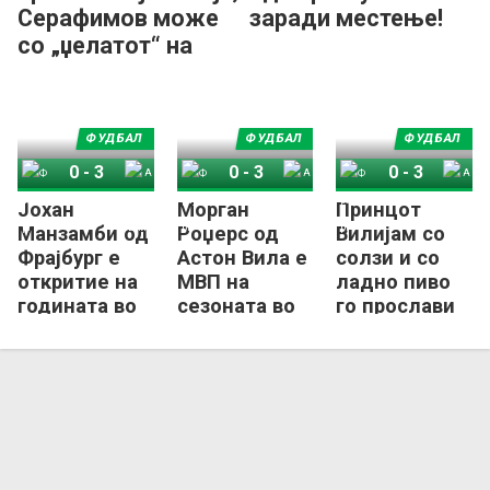
Серафимов може
заради местење!
со „џелатот“ на
Вардар
ФУДБАЛ
ФУДБАЛ
ФУДБАЛ
0
-
3
0
-
3
0
-
3
Јохан
Морган
Принцот
Фрајбург
Астон Вила
Фрајбург
Астон Вила
Фрајбург
Астон Вила
Манзамби од
Роџерс од
Вилијам со
Фрајбург е
Астон Вила е
солзи и со
откритие на
МВП на
ладно пиво
годината во
сезоната во
го прослави
Лига Европа
Лига Европа!
трофејот на
Астон Вила