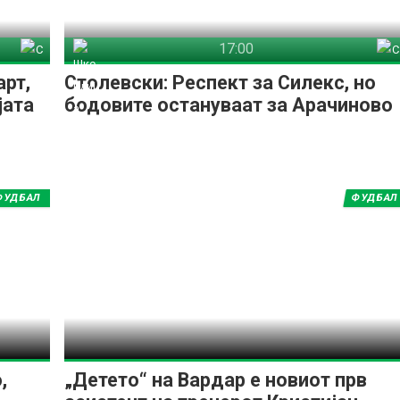
17:00
лекс
Шкендија Арачиново
Силекс
арт,
Столевски: Респект за Силекс, но
јата
бодовите остануваат за Арачиново
ФУДБАЛ
ФУДБАЛ
,
„Детето“ на Вардар е новиот прв