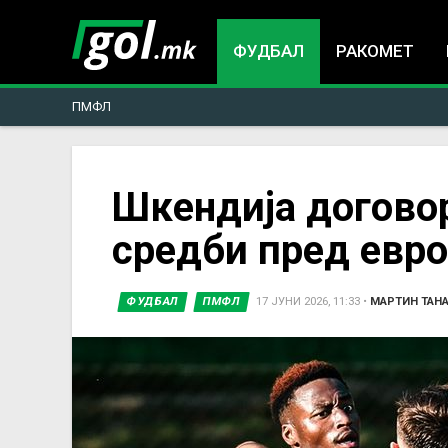
ФУДБАЛ
РАКОМЕТ
ПМФЛ
You
Шкендија договор
средби пред евро
are
here
ФУДБАЛ
ПМФЛ
17 ЈУНИ 2026, 11:33
•
МАРТИН ТАН