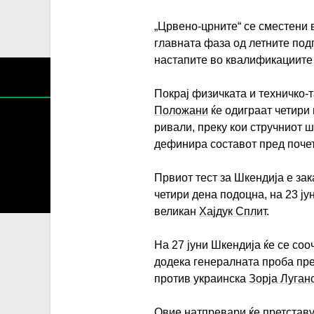
„Црвено-црните“ се сместени 
главната фаза од летните подг
настапите во квалификациите
Покрај физичката и техничко-
Положани
ќе одиграат четири
ривали, преку кои стручниот ш
дефинира составот пред поче
Содржин
Првиот тест за Шкендија е за
За секоја форма на распространување, репродукција и
четири дена подоцна, на 23 ју
великан
Хајдук Сплит
.
На 27 јуни Шкендија ќе се со
додека генералната проба пре
против украинска
Зорја Луган
Овие натпревари ќе претстав