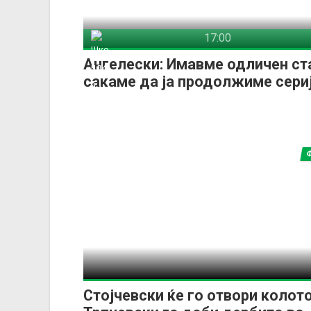
17:00
Шкендија Арачиново
Си
Ангелески: Имавме одличен ст
сакаме да ја продолжиме сери
Стојчевски ќе го отвори колото