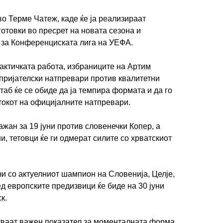
во Терме Чатеж, каде ќе ја реализираат
отовки во пресрет на новата сезона и
 за Конференциската лига на УЕФА.
ИМПРЕСУМ
МАРКЕТИНГ
КОНТАКТ
RSS
тактичката работа, избраниците на
Артим
 пријателски натпревари против квалитетни
© 2016-2026 Gol.mk
таб ќе се обиде да ја темпира формата и да го
Сите права задржани
токот на официјалните натпревари.
ите на Gol.mk се заштитени со Законот за авторското право и сроднит
кажан за 19 јуни против словенечки
Копер
, а
ли комерцијална употреба на текстови, фотографии или податоци од ово
ни, тетовци ќе ги одмерат силите со хрватскиот
очи со актуелниот шампион на Словенија,
Целје
,
д европските предизвици ќе биде на 30 јуни
ск
.
уваат важен показател за моменталната форма