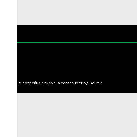
е права.
ј веб сајт, потребна е писмена согласност од Gol.mk.