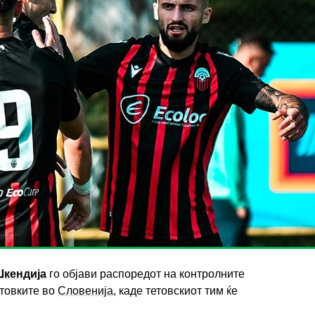
кендија
го објави распоредот на контролните
отовките во
Словенија
, каде тетовскиот тим ќе