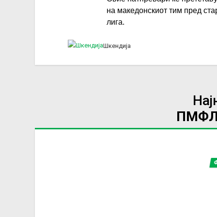
на македонскиот тим пред ст
лига.
Шкендија
Нај
ПМФЛ