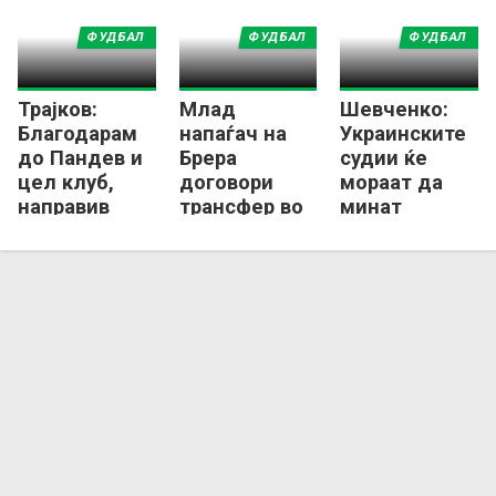
ФУДБАЛ
ФУДБАЛ
ФУДБАЛ
Трајков:
Млад
Шевченко:
Благодарам
напаѓач на
Украинските
до Пандев и
Брера
судии ќе
цел клуб,
договори
мораат да
направив
трансфер во
минат
добар избор
украински
полиграфски
клуб!
тест