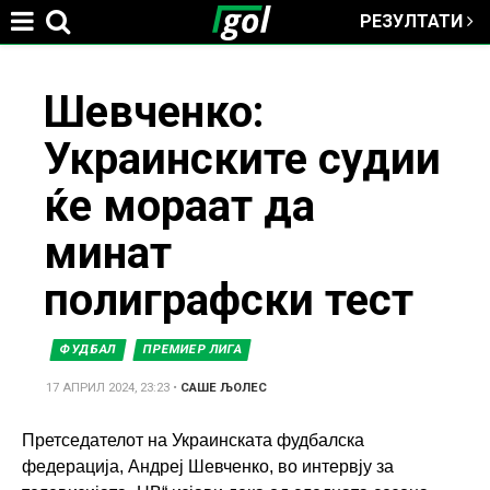
РЕЗУЛТАТИ
Jump to navigation
You
Шевченко:
Украинските судии
are
ќе мораат да
here
минат
полиграфски тест
ФУДБАЛ
ПРЕМИЕР ЛИГА
17 АПРИЛ 2024, 23:23
•
САШЕ ЉОЛЕС
Претседателот на Украинската фудбалска
федерација, Андреј Шевченко, во интервју за