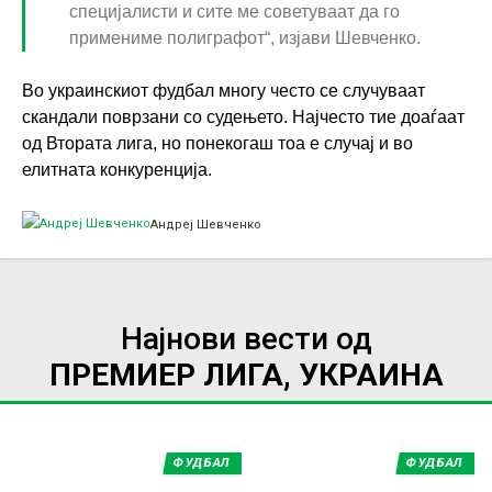
специјалисти и сите ме советуваат да го
примениме полиграфот“, изјави Шевченко.
Во украинскиот фудбал многу често се случуваат
скандали поврзани со судењето. Најчесто тие доаѓаат
од Втората лига, но понекогаш тоа е случај и во
елитната конкуренција.
Андреј Шевченко
Најнови вести од
ПРЕМИЕР ЛИГА, УКРАИНА
ФУДБАЛ
ФУДБАЛ