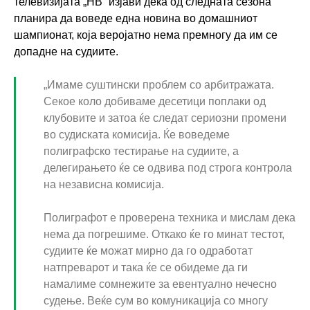
телевизијата „НВ“ изјави дека од следната сезона
планира да воведе една новина во домашниот
шампионат, која веројатно нема премногу да им се
допадне на судиите.
„Имаме суштински проблем со арбитражата.
Секое коло добиваме десетици поплаки од
клубовите и затоа ќе следат сериозни промени
во судиската комисија. Ќе воведеме
полиграфско тестирање на судиите, а
делегирањето ќе се одвива под строга контрола
на независна комисија.
Полиграфот е проверена техника и мислам дека
нема да погрешиме. Откако ќе го минат тестот,
судиите ќе можат мирно да го одработат
натпреварот и така ќе се обидеме да ги
намалиме сомнежите за евентуално нечесно
судење. Веќе сум во комуникација со многу