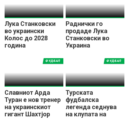
Лука Станковски
Раднички го
во украински
продаде Лука
Колос до 2028
Станковски во
година
Украина
ФУДБАЛ
ФУДБАЛ
Славниот Арда
Турската
Туран е нов тренер
фудбалска
на украинскиот
легенда седнува
гигант Шахтјор
на клупата на
Шахтјор!