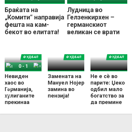
Браќата на
Лудница во
„Комити“ направија
Гелзенкирхен –
фешта на кам-
германскиот
бекот во елитата!
великан се врати
во Бундеслигата!
ФУДБАЛ
ФУДБАЛ
ФУДБАЛ
0
-
1
Невиден
Замената на
Не е сè во
Динамо Дрезден
Херта
хаос во
Мануел Нојер
парите: Џеко
Германија,
замина во
одбил мало
хулиганите
пензија!
богатство за
прекинаа
да премине
меч од
во Шалке!
Цвајте!