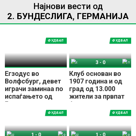
Најнови вести од
2. БУНДЕСЛИГА, ГЕРМАНИЈА
ФУДБАЛ
ФУДБАЛ
3
-
0
Елферсберг 07
Пројзен Минстер
Егзодус во
Клуб основан во
Волфсбург, девет
1907 година и од
играчи заминаа по
град од 13.000
испаѓањето од
жители за првпат
Бундеслигата
ќе игра во
Бундеслигата!
ФУДБАЛ
ФУДБАЛ
1
-
0
1
-
0
Шалке 04
Фортуна Дизелдорф
Шалке 04
Фортуна Дизелдорф