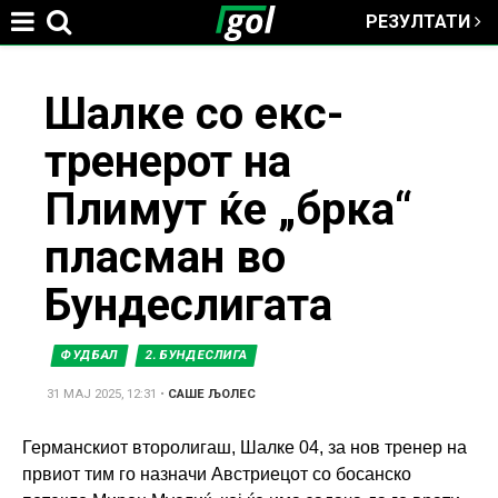
РЕЗУЛТАТИ
Jump to navigation
You
Шалке со екс-
тренерот на
are
Плимут ќе „брка“
here
пласман во
Бундеслигата
ФУДБАЛ
2. БУНДЕСЛИГА
31 МАЈ 2025, 12:31
•
САШЕ ЉОЛЕС
Германскиот второлигаш, Шалке 04, за нов тренер на
првиот тим го назначи Австриецот со босанско