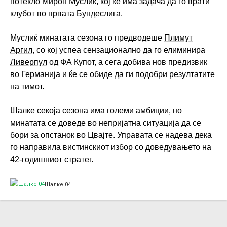
потекло Мирон Муслиќ, кој ќе има задача да го врати
клубот во првата
Бундеслига
.
Муслиќ минатата сезона го предводеше
Плимут
Аргил
, со кој успеа сензационално да го елиминира
Ливерпул
од ФА Купот, а сега добива нов предизвик
во
Германија
и ќе се обиде да ги подобри резултатите
на тимот.
Шалке секоја сезона има големи амбиции, но
минатата се доведе во непријатна ситуација да се
бори за опстанок во Цвајте. Управата се надева дека
го направила вистинскиот избор со доведувањето на
42-годишниот стратег.
Шалке 04