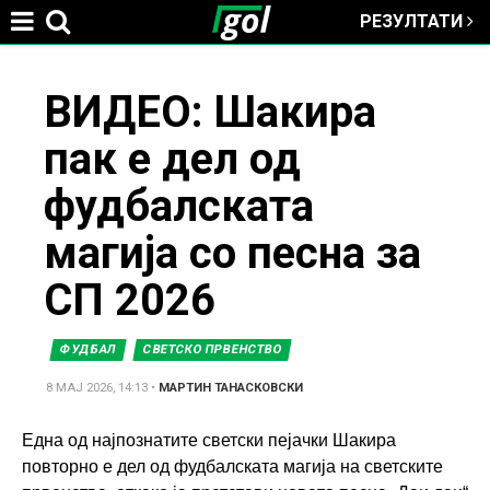
РЕЗУЛТАТИ
Jump to navigation
You
ВИДЕО: Шакира
пак е дел од
are
фудбалската
here
магија со песна за
СП 2026
ФУДБАЛ
СВЕТСКО ПРВЕНСТВО
8 МАЈ 2026, 14:13
•
МАРТИН ТАНАСКОВСКИ
Една од најпознатите светски пејачки Шакира
повторно е дел од фудбалската магија на светските