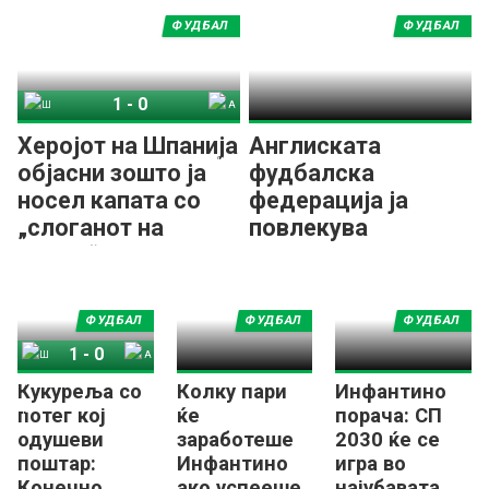
ФУДБАЛ
ФУДБАЛ
1
-
0
Шпанија
Аргентина
Херојот на Шпанија
Англиската
објасни зошто ја
фудбалска
носел капата со
федерација ја
„слоганот на
повлекува
Трамп“
поддршката за
Инфантино!
ФУДБАЛ
ФУДБАЛ
ФУДБАЛ
1
-
0
Кукуреља со
Колку пари
Инфантино
Шпанија
Аргентина
потег кој
ќе
порача: СП
одушеви
заработеше
2030 ќе се
поштар:
Инфантино
игра во
Конечно
ако успееше
најубавата