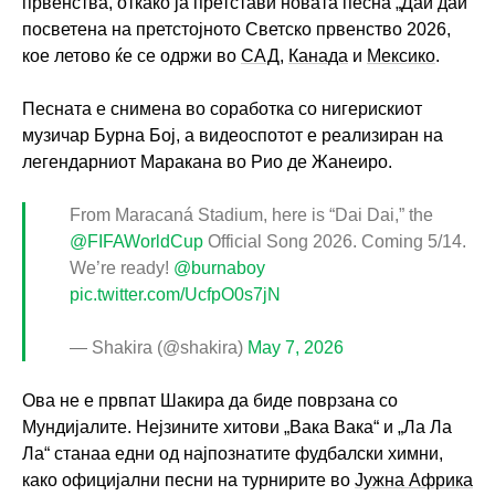
првенства, откако ја претстави новата песна „Даи даи“
посветена на претстојното Светско првенство 2026,
кое летово ќе се одржи во
САД
,
Канада
и
Мексико
.
Песната е снимена во соработка со нигерискиот
музичар Бурна Бој, а видеоспотот е реализиран на
легендарниот Маракана во Рио де Жанеиро.
From Maracaná Stadium, here is “Dai Dai,” the
@FIFAWorldCup
Official Song 2026. Coming 5/14.
We’re ready!
@burnaboy
pic.twitter.com/UcfpO0s7jN
— Shakira (@shakira)
May 7, 2026
Ова не е првпат Шакира да биде поврзана со
Мундијалите. Нејзините хитови „Вака Вака“ и „Ла Ла
Ла“ станаа едни од најпознатите фудбалски химни,
како официјални песни на турнирите во
Јужна Африка