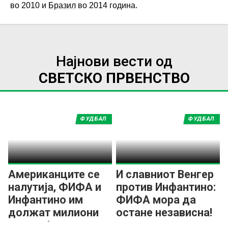
во 2010 и
Бразил
во 2014 година.
Најнови вести од
СВЕТСКО ПРВЕНСТВО
ФУДБАЛ
ФУДБАЛ
Американците се
И славниот Венгер
налутија, ФИФА и
против Инфантино:
Инфантино им
ФИФА мора да
должат милиони
остане независна!
долари!