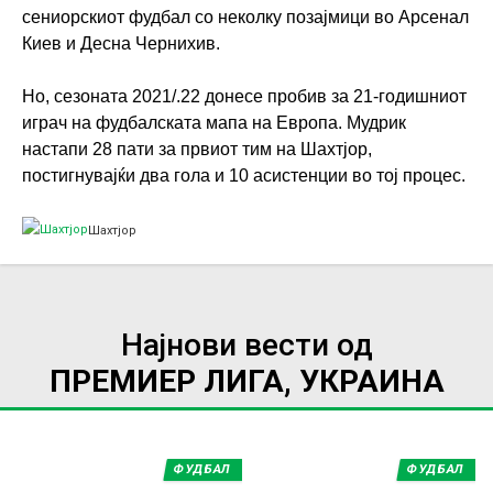
сениорскиот фудбал со неколку позајмици во Арсенал
Киев и Десна Чернихив.
Но, сезоната 2021/.22 донесе пробив за 21-годишниот
играч на фудбалската мапа на Европа. Мудрик
настапи 28 пати за првиот тим на Шахтјор,
постигнувајќи два гола и 10 асистенции во тој процес.
Шахтјор
Најнови вести од
ПРЕМИЕР ЛИГА, УКРАИНА
ФУДБАЛ
ФУДБАЛ