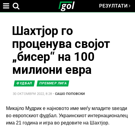
РЕЗУЛТАТИ
Jump to navigation
You
Шахтјор го
проценува својот
are
„бисер“ на 100
here
милиони евра
ФУДБАЛ
ПРЕМИЕР ЛИГА
30 ОКТОМВРИ 2022, 8:28
•
САШО ПОПОВСКИ
Микајло Мудрик е најновото име меѓу младите ѕвезди
во европскиот фудбал. Украинскиот интернационалец
има 21 година и игра во редовите на Шахтјор.