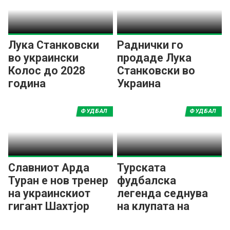
Лука Станковски
Раднички го
во украински
продаде Лука
Колос до 2028
Станковски во
година
Украина
ФУДБАЛ
ФУДБАЛ
Славниот Арда
Турската
Туран е нов тренер
фудбалска
на украинскиот
легенда седнува
гигант Шахтјор
на клупата на
Шахтјор!