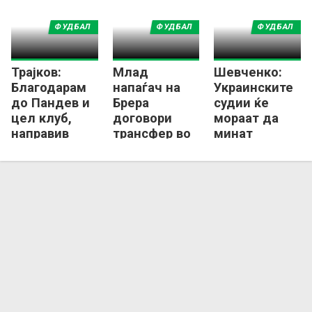
ФУДБАЛ
ФУДБАЛ
ФУДБАЛ
Трајков:
Млад
Шевченко:
Благодарам
напаѓач на
Украинските
до Пандев и
Брера
судии ќе
цел клуб,
договори
мораат да
направив
трансфер во
минат
добар избор
украински
полиграфски
клуб!
тест