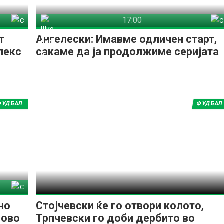
17:00
лекс
Шкендија Арачиново
Силекс
т
Ангелески: Имавме одличен старт,
лекс
сакаме да ја продолжиме серијата
ФУДБАЛ
ФУДБАЛ
лекс
но
Стојчевски ќе го отвори колото,
ново
Трпчевски го доби дербито во