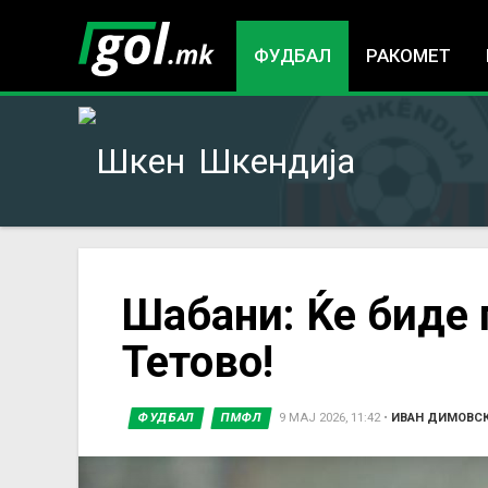
ФУДБАЛ
РАКОМЕТ
Шкендија
You
Шабани: Ќе биде 
Тетово!
are
here
ФУДБАЛ
ПМФЛ
9 МАЈ 2026, 11:42
•
ИВАН ДИМОВС