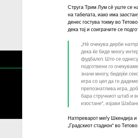
Струга Трим Лум сѐ уште се н
на табелата, иако има заоста
денес гостува токму во Тетов
дека тој и соиграчите се подг
„Нѐ очекува дерби натп
дека ќе биде многу инте
фудбалот. Што се однесу
подготвени го очекуваме
значи многу, бидејќи се
игра со цел да го дадеме
препознатлива игра, доб
бара стручниот штаб и в
Содржин
изостане“, изјави Шабан
За секоја форма на распространување, репродукција и
Натпреварот меѓу Шкендија и 
„Градскиот стадион“ во Тетово