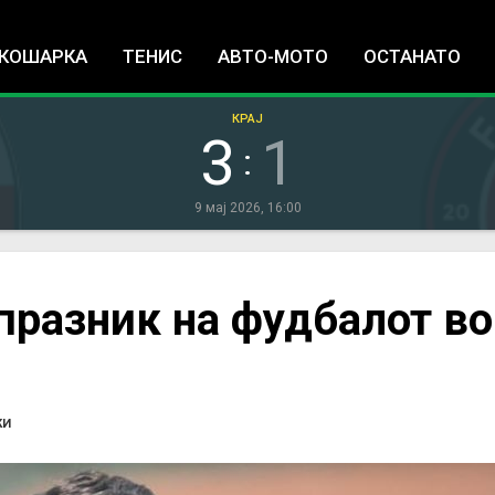
Jump to navigation
КОШАРКА
ТЕНИС
АВТО-МОТО
ОСТАНАТО
КРАЈ
3
1
:
9 мај 2026, 16:00
празник на фудбалот во
КИ