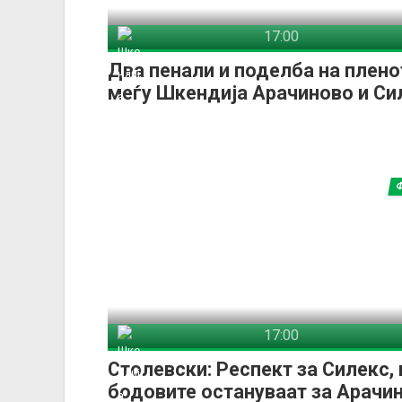
17:00
Шкендија Арачиново
Си
Два пенали и поделба на плено
меѓу Шкендија Арачиново и Си
17:00
Шкендија Арачиново
Си
Столевски: Респект за Силекс, 
бодовите остануваат за Арачи