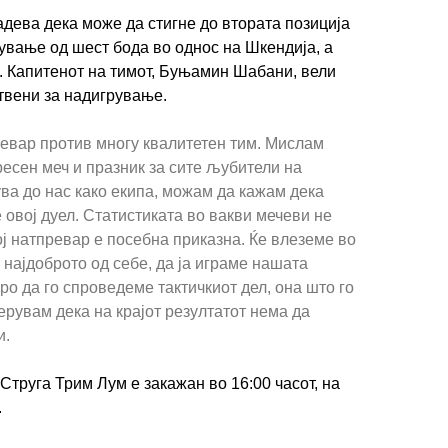
адева дека може да стигне до втората позиција
нување од шест бода во однос на Шкендија, а
о. Капитенот на тимот, Буњамин Шабани, вели
отвени за надигрување.
ревар против многу квалитетен тим. Мислам
ресен меч и празник за сите љубители на
ИМПРЕСУМ
МАРКЕТИНГ
КОНТАКТ
RSS
ва до нас како екипа, можам да кажам дека
 овој дуел. Статистиката во вакви мечеви не
кој натпревар е посебна приказна. Ќе влеземе во
© 2016-2026 Gol.mk
 најдоброто од себе, да ја играме нашата
Сите права задржани
ро да го спроведеме тактичкиот дел, она што го
ерувам дека на крајот резултатот нема да
ите на Gol.mk се заштитени со Законот за авторското право и сроднит
и.
ли комерцијална употреба на текстови, фотографии или податоци од ово
Струга Трим Лум е закажан во 16:00 часот, на
.