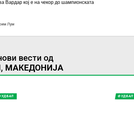
ва Вардар кој е на чекор до шампионската
Трим Лум
нови вести од
, МАКЕДОНИЈА
ФУДБАЛ
ФУДБАЛ