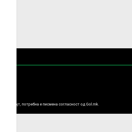
е права.
ј веб сајт, потребна е писмена согласност од Gol.mk.