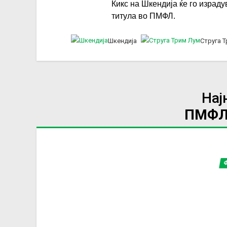
Кикс на Шкендија ќе го израду
титула во ПМФЛ.
Шкендија
Струга 
Нај
ПМФЛ