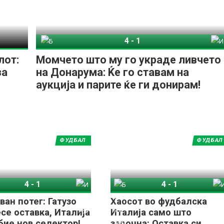
4
-
1
Босна и Херцеговина
Италија
лот:
Момчето што му го украде ливчето
за
на Донарума: Ќе го ставам на
аукција и парите ќе ги донирам!
ФУДБАЛ
ФУДБАЛ
4
-
1
4
-
1
Босна и Херцеговина
Италија
Босна и Херцеговина
Италија
ван потег: Гатузо
Хаосот во фудбалска
се оставка, Италија
Италија само што
бие нов селектор!
започна: Оставка си