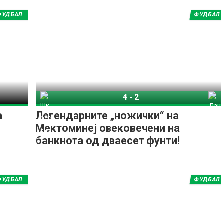
ФУДБАЛ
ФУДБАЛ
ИМПРЕСУМ
МАРКЕТИНГ
КОНТАКТ
RSS
© 2016-2026 Gol.mk
4
-
2
Сите права задржани
Шкотска
Данска
а
Легендарните „ножички“ на
ите на Gol.mk се заштитени со Законот за авторското право и сроднит
Мектоминеј овековечени на
ли комерцијална употреба на текстови, фотографии или податоци од ово
банкнота од дваесет фунти!
ФУДБАЛ
ФУДБАЛ