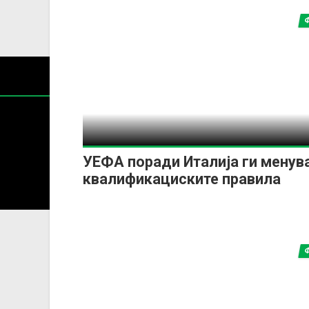
УЕФА поради Италија ги менув
Содржин
квалификациските правила
За секоја форма на распространување, репродукција и