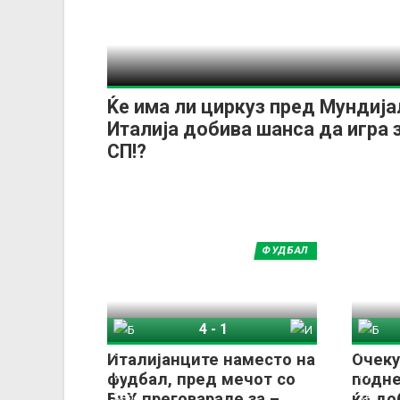
Ќе има ли циркуз пред Мундија
Италија добива шанса да игра 
СП!?
ФУДБАЛ
4
-
1
Босна и Херцеговина
Италија
Италијанците наместо на
Очеку
фудбал, пред мечот со
подне
БиХ преговарале за –
ќе до