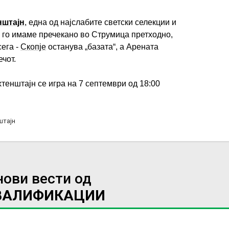
нштајн
, една од најслабите светски селекции и
м го имаме пречекано во Струмица претходно,
ега -
Скопје
останува „базата“, а Арената
чот.
тенштајн се игра на 7 септември од 18:00
штајн
нови вести од
ВАЛИФИКАЦИИ