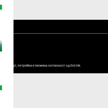
е права.
ј веб сајт, потребна е писмена согласност од Gol.mk.