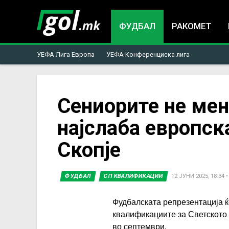
ФУДБАЛ
РАКОМЕТ
УЕФА Лига Европа
УЕФА Конференциска лига
You
Сениорите не мен
најслаба европск
are
Скопје
here
ФУДБАЛ
СП КВАЛИФИКАЦИИ
12 ЈУНИ 2025, 18:34
Фудбалската репрезентација ќ
квалификациите за Светското 
во септември.