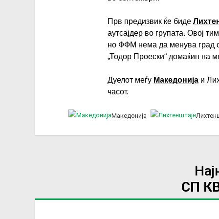
Прв предизвик ќе биде
Лихте
аутсајдер во групата. Овој ти
но ФФМ нема да менува град с
„Тодор Проески“ домаќин на ме
Дуелот меѓу
Македонија
и Лих
часот.
Македонија
Лихтен
Нај
СП К