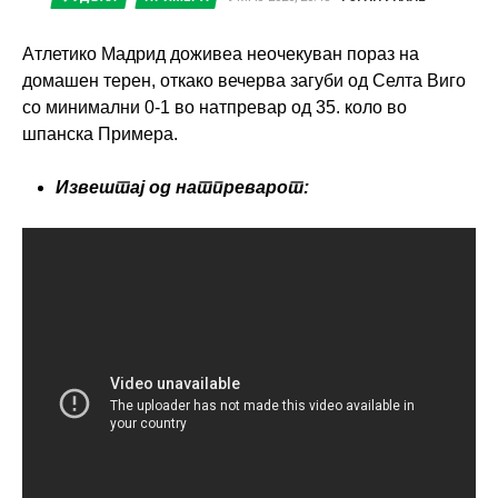
Атлетико Мадрид доживеа неочекуван пораз на
домашен терен, откако вечерва загуби од Селта Виго
со минимални 0-1 во натпревар од 35. коло во
шпанска Примера.
Извештај од натпреварот: