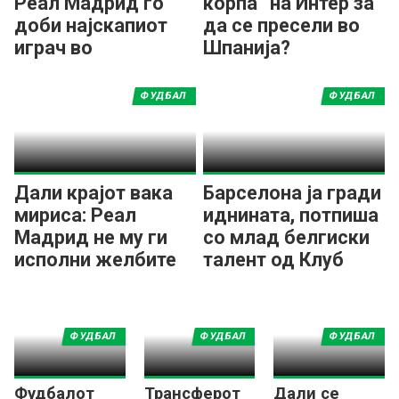
Реал Мадрид го
корпа“ на Интер за
доби најскапиот
да се пресели во
играч во
Шпанија?
историјата!
ФУДБАЛ
ФУДБАЛ
Дали крајот вака
Барселона ја гради
мириса: Реал
иднината, потпиша
Мадрид не му ги
со млад белгиски
исполни желбите
талент од Клуб
на Винициус!
Бриж
ФУДБАЛ
ФУДБАЛ
ФУДБАЛ
Фудбалот
Трансферот
Дали се