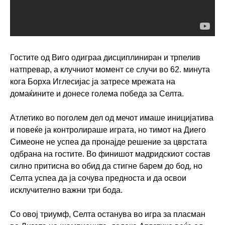
Гостите од Виго одиграа дисциплиниран и трпелив
натпревар, а клучниот момент се случи во 62. минута
кога Борха Иглесијас ја затресе мрежата на
домаќините и донесе голема победа за Селта.
Атлетико во поголем дел од мечот имаше иницијатива
и повеќе ја контролираше играта, но тимот на Диего
Симеоне не успеа да пронајде решение за цврстата
одбрана на гостите. Во финишот мадридскиот состав
силно притисна во обид да стигне барем до бод, но
Селта успеа да ја сочува предноста и да освои
исклучително важни три бода.
Со овој триумф, Селта останува во игра за пласман