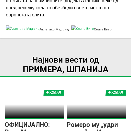
во Лигата на шампионите, додека Атлетико веќе од
пред неколку кола го обезбеди своето место во
европската елита.
Атлетико Мадрид
Селта Виго
Најнови вести од
ПРИМЕРА, ШПАНИЈА
ФУДБАЛ
ФУДБАЛ
ОФИЦИЈАЛНО:
Ромеро му „удри