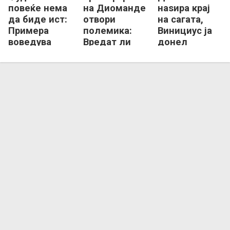
повеќе нема
на Диоманде
наѕира крај
да биде ист:
отвори
на сагата,
Примера
полемика:
Винициус ја
воведува
Вредат ли
донел
нови правила
фудбалерите
конечната
за ВАР
толку многу
одлука!?
пари?