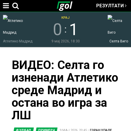
РЕЗУЛТАТИ
Jump to navigation
КРАЈ
0
1
:
Атлетико Мадрид
9 мај 2026, 18:30
Селта Виго
You
ВИДЕО: Селта го
изненади Атлетико
are
среде Мадрид и
here
остана во игра за
ЛШ
ФУДБАЛ
ПРИМЕРА
9 МАЈ 2026, 20:45
•
ГОРАН УПАЛЕ