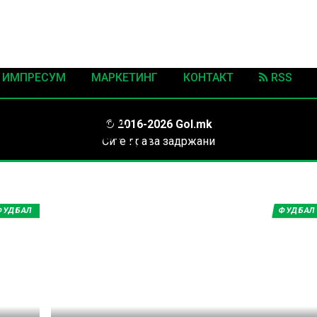
ИМПРЕСУМ
МАРКЕТИНГ
КОНТАКТ
RSS
нови вести од
© 2016-2026 Gol.mk
СКО ПРВЕНСТВО
Сите права задржани
ите на Gol.mk се заштитени со Законот за авторското право и сроднит
ли комерцијална употреба на текстови, фотографии или податоци од ово
ФУДБАЛ
ФУДБАЛ