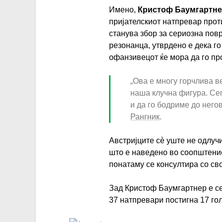
Имено,
Кристоф Баумгартн
пријателскиот натпревар про
станува збор за сериозна пов
резонанца, утврдено е дека го
офанзивецот ќе мора да го пр
„Ова е многу горчлива ве
наша клучна фигура. Се
и да го бодриме до него
Рангник
.
Австријците сè уште не одлучи
што е наведено во соопштение
понатаму се консултира со св
Зад Кристоф Баумгартнер е се
37 натпревари постигна 17 го