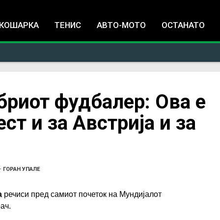
Jump to navigation
КОШАРКА
ТЕНИС
АВТО-МОТО
ОСТАНАТО
бриот фудбалер: Ова е
ст и за Австрија и за
•
ГОРАН УПАЛЕ
а
речиси пред самиот почеток на Мундијалот
ач.