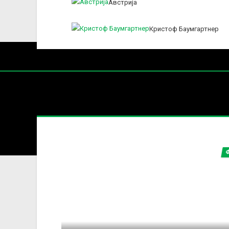
Австрија
Кристоф Баумгартнер
Нај
СВЕТ
Содржин
За секоја форма на распространување, репродукција и