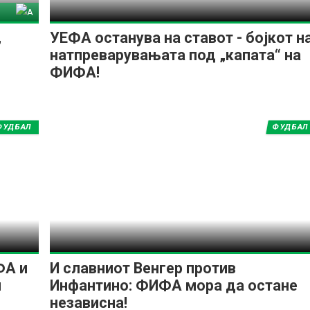
тина
,
УЕФА останува на ставот - бојкот н
натпреварувањата под „капата“ на
ФИФА!
ФУДБАЛ
ФУДБАЛ
ФА и
И славниот Венгер против
и
Инфантино: ФИФА мора да остане
независна!