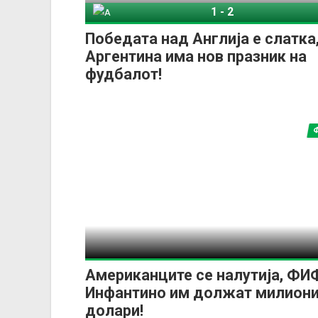
1
-
2
Англија
Арген
Победата над Англија е слатка
Аргентина има нов празник на
фудбалот!
Американците се налутија, ФИ
Инфантино им должат милион
долари!