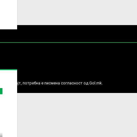
е права.
ј веб сајт, потребна е писмена согласност од Gol.mk.