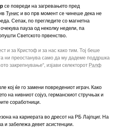
ер
се повреди на загревањето пред
тив
Тунис
и во прв момент се чинеше дека не
реда. Сепак, по прегледите со магнетна
 очекува пауза од неколку недели, па
опушти Светското првенство.
ст и за Кристоф и за нас како тим. Тој беше
га ни преостанува само да му дадеме поддршка
вото закрепнување“, изјави селекторот
Ралф
ле кој ќе го замени повредениот играч. Како
то на нивниот сојуз, германскиот стручњак и
оите соработници.
зона на кариерата во дресот на РБ Лајпциг. На
ла и забележа девет асистенции.