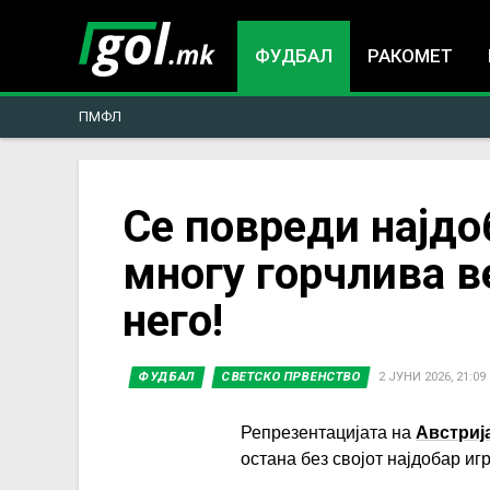
ФУДБАЛ
РАКОМЕТ
ПМФЛ
You
Се повреди најдо
многу горчлива ве
are
него!
here
ФУДБАЛ
СВЕТСКО ПРВЕНСТВО
2 ЈУНИ 2026, 21:09
Репрезентацијата на
Австриј
остана без својот најдобар игр