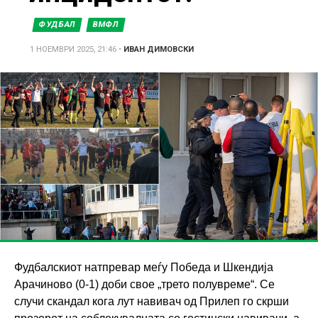
ФУДБАЛ
ВМФЛ
1 НОЕМВРИ 2025, 21:46
•
ИВАН ДИМОВСКИ
Фудбалскиот натпревар меѓу Победа и Шкендија
Арачиново (0-1) доби свое „трето полувреме“. Се
случи скандал кога лут навивач од Прилеп го скрши