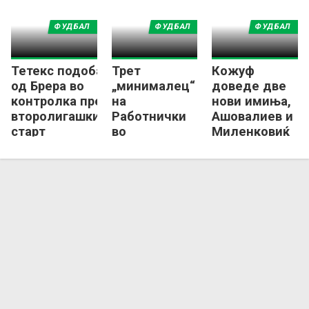
ФУДБАЛ
ФУДБАЛ
ФУДБАЛ
Тетекс подобар
Трет
Кожуф
од Брера во
„минималец“
доведе две
контролка пред
на
нови имиња,
второлигашкиот
Работнички
Ашовалиев и
старт
во
Миленковиќ
подготовките
пристигнаа
во Гевгелија