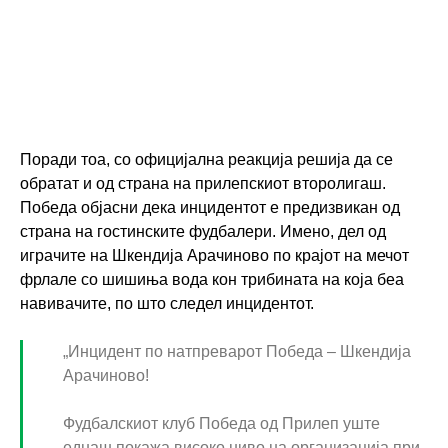
Поради тоа, со официјална реакција решија да се
обратат и од страна на прилепскиот второлигаш.
Победа објасни дека инцидентот е предизвикан од
страна на гостинските фудбалери. Имено, дел од
играчите на Шкендија Арачиново по крајот на мечот
фрлале со шишиња вода кон трибината на која беа
навивачите, по што следел инцидентот.
„Инцидент по натпреварот Победа – Шкендија
Арачиново!
Фудбалскиот клуб Победа од Прилеп уште
еднаш покажа високо ниво на организација при