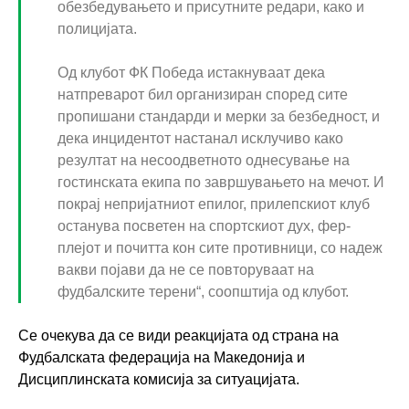
обезбедувањето и присутните редари, како и
полицијата.
Од клубот ФК Победа истакнуваат дека
натпреварот бил организиран според сите
пропишани стандарди и мерки за безбедност, и
дека инцидентот настанал исклучиво како
резултат на несоодветното однесување на
гостинската екипа по завршувањето на мечот. И
покрај непријатниот епилог, прилепскиот клуб
останува посветен на спортскиот дух, фер-
плејот и почитта кон сите противници, со надеж
вакви појави да не се повторуваат на
фудбалските терени“, соопштија од клубот.
Се очекува да се види реакцијата од страна на
Фудбалската федерација на Македонија и
Дисциплинската комисија за ситуацијата.