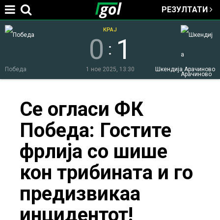
РЕЗУЛТАТИ
Jump to navigation
КРАЈ
0
1
:
Победа
1 ное 2025, 13:30
Шкендија Арачиново
You
Се огласи ФК
Победа: Гостите
are
фрлија со шише
here
кон трибината и го
предизвикаа
инцидентот!