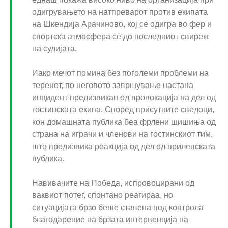
одигрувањето на натпреварот против екипата
на Шкендија Арачиново, кој се одигра во фер и
спортска атмосфера сè до последниот свиреж
на судијата.
Иако мечот помина без поголеми проблеми на
теренот, по неговото завршување настана
инцидент предизвикан од провокација на дел од
гостинската екипа. Според присутните сведоци,
кон домашната публика беа фрлени шишиња од
страна на играчи и членови на гостинскиот тим,
што предизвика реакција од дел од прилепската
публика.
Навивачите на Победа, испровоцирани од
ваквиот потег, спонтано реагираа, но
ситуацијата брзо беше ставена под контрола
благодарение на брзата интервенција на