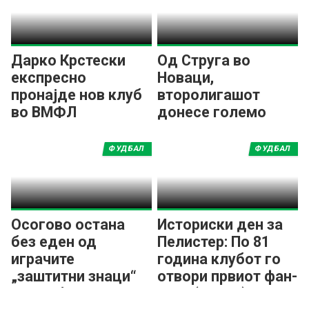
Дарко Крстески
Од Струга во
експресно
Новаци,
пронајде нов клуб
второлигашот
во ВМФЛ
донесе големо
засилување во
средниот ред!
ФУДБАЛ
ФУДБАЛ
Осогово остана
Историски ден за
без еден од
Пелистер: По 81
играчите
година клубот го
„заштитни знаци“
отвори првиот фан-
на клубот!
шоп! (ФОТО)