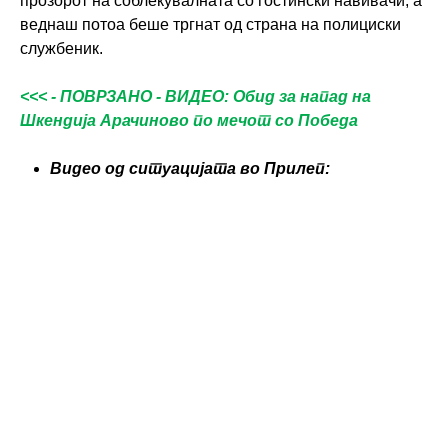
прозорот на соблекувалната со гостински навивачи, а
веднаш потоа беше тргнат од страна на полициски
службеник.
<<< - ПОВРЗАНО - ВИДЕО: Обид за напад на
Шкендија Арачиново по мечот со Победа
Видео од ситуацијата во Прилеп: