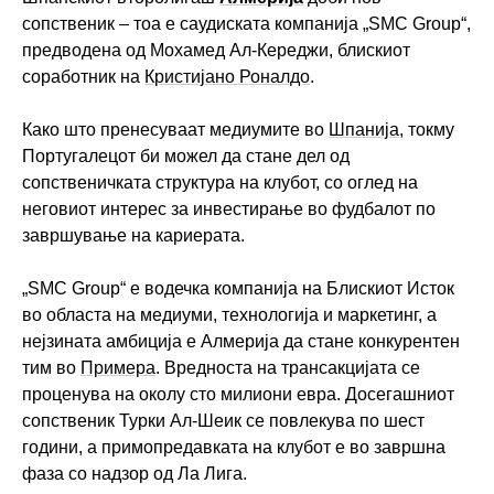
сопственик – тоа е саудиската компанија „SMC Group“,
предводена од Мохамед Ал-Кереджи, блискиот
соработник на
Кристијано Роналдо
.
Како што пренесуваат медиумите во
Шпанија
, токму
Португалецот би можел да стане дел од
сопственичката структура на клубот, со оглед на
неговиот интерес за инвестирање во фудбалот по
завршување на кариерата.
„SMC Group“ е водечка компанија на Блискиот Исток
во областа на медиуми, технологија и маркетинг, а
нејзината амбиција е Алмерија да стане конкурентен
тим во
Примера
. Вредноста на трансакцијата се
проценува на околу сто милиони евра. Досегашниот
сопственик Турки Ал-Шеик се повлекува по шест
години, а примопредавката на клубот е во завршна
фаза со надзор од Ла Лига.