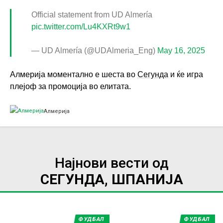
Official statement from UD Almería
pic.twitter.com/Lu4KXRt9w1
— UD Almería (@UDAlmeria_Eng)
May 16, 2025
Алмерија моментално е шеста во
Сегунда
и ќе игра
плејоф за промоција во елитата.
Алмерија
Најнови вести од
СЕГУНДА, ШПАНИЈА
ФУДБАЛ
ФУДБАЛ