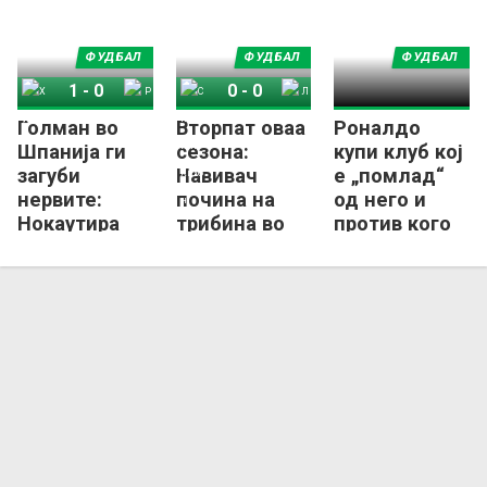
ФУДБАЛ
ФУДБАЛ
ФУДБАЛ
1
-
0
0
-
0
Голман во
Вторпат оваа
Роналдо
Хуеска
Реал Сарагоса
Спортинг Хихон
Леганес
Шпанија ги
сезона:
купи клуб кој
загуби
Навивач
е „помлад“
нервите:
почина на
од него и
Нокаутира
трибина во
против кого
противник и
шпанската
има
предизвика
Сегунда
постигнато
масовна
шест гола!
тепачка!
(ВИДЕО)