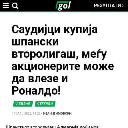
РЕЗУЛТАТИ
Jump to navigation
You
Саудијци купија
шпански
are
второлигаш, меѓу
here
акционерите може
да влезе и
Роналдо!
ФУДБАЛ
СЕГУНДА
17 МАЈ 2025, 14:29
•
ИВАН ДИМОВСКИ
Шпанскиот второлигаш
Алмерија
доби нов