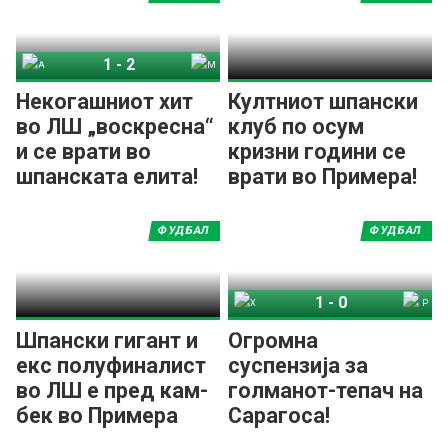
1
-
2
Алмерија
Малага
Некогашниот хит
Култниот шпански
во ЛШ „воскресна“
клуб по осум
и се врати во
кризни години се
шпанската елита!
врати во Примера!
ФУДБАЛ
ФУДБАЛ
1
-
0
Хуеска
Реал Сарагоса
Шпански гигант и
Огромна
екс полуфиналист
суспензија за
во ЛШ е пред кам-
голманот-тепач на
бек во Примера
Сарагоса!