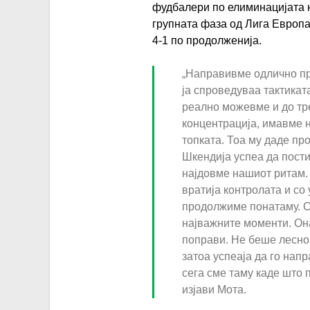
фудбалери по елиминацијата
групната фаза од Лига Европа
4-1 по продолженија.
„Направивме одлично пр
ја спроведуваа тактикат
реално можевме и до тре
концентрација, имавме н
топката. Тоа му даде пр
Шкендија успеа да пости
најдовме нашиот ритам. 
вратија контролата и со
продолжиме понатаму. Се
најважните моменти. Он
поправи. Не беше лесно,
затоа успеаја да го нап
сега сме таму каде што 
изјави Мота.