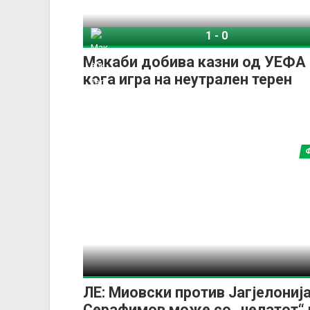
1
-
0
Макаби Тел-Авив
Ше
Макаби добива казни од УЕФА 
кога игра на неутрален терен
ЛЕ: Миовски против Јагјелонија
Серафимов може со „џелатот“ 