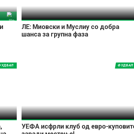
риф
и
ЛЕ: Миовски и Муслиу со добра
шанса за групна фаза
ФУДБАЛ
ФУДБАЛ
,
УЕФА исфрли клуб од евро-куповит
на
заради местење!