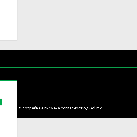
е права.
ј веб сајт, потребна е писмена согласност од Gol.mk.