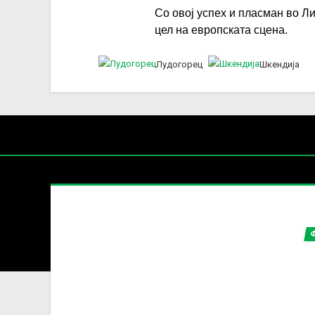
Со овој успех и пласман во Л
цел на европската сцена.
Лудогорец
Шкендија
Нај
УЕФА
Содржин
За секоја форма на распространување, репродукција и