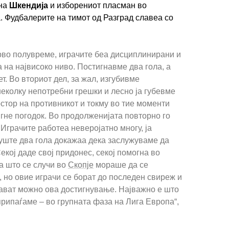
 на
Шкендија
и изборениот пласман во
. Фудбалерите на тимот од Разград славеа со
во полувреме, играчите беа дисциплинирани и
а на највисоко ниво. Постигнавме два гола, а
т. Во вториот дел, за жал, изгубивме
еколку непотребни грешки и лесно ја губевме
остор на противникот и токму во тие моменти
гне погодок. Во продолженијата повторно го
Играчите работеа неверојатно многу, ја
 уште два гола докажаа дека заслужуваме да
кој даде свој придонес, секој помогна во
а што се случи во
Скопје
мораше да се
 но овие играчи се борат до последен свиреж и
рават можно ова достигнување. Најважно е што
припаѓаме – во групната фаза на Лига Европа“,