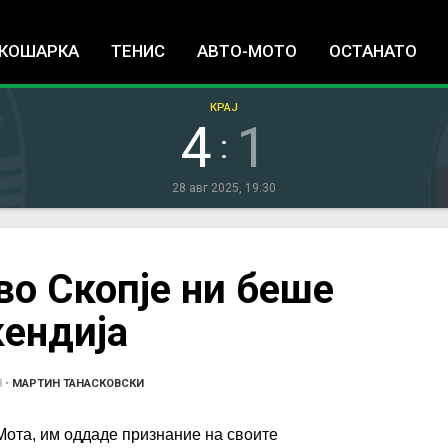
Jump to navigation
КОШАРКА
ТЕНИС
АВТО-МОТО
ОСТАНАТО
КРАЈ
4
1
:
28 авг 2025, 19:30
во Скопје ни беше
кендија
3
•
МАРТИН ТАНАСКОВСКИ
 Мота, им оддаде признание на своите