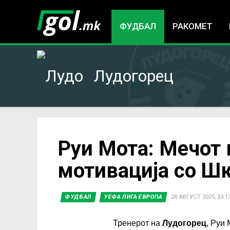
ФУДБАЛ
РАКОМЕТ
Лудогорец
You
Руи Мота: Мечот 
мотивација со Ш
are
here
ФУДБАЛ
УЕФА ЛИГА ЕВРОПА
28 АВГУСТ 2025, 23:1
Тренерот на
Лудогорец
, Руи