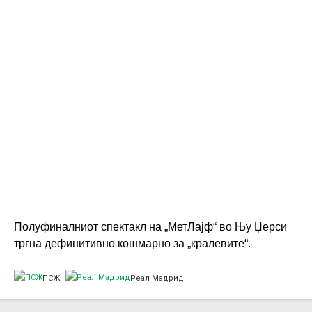
Полуфиналниот спектакл на „МетЛајф“ во Њу Џерси
тргна дефинитивно кошмарно за „кралевите“.
ПСЖ
Реал Мадрид