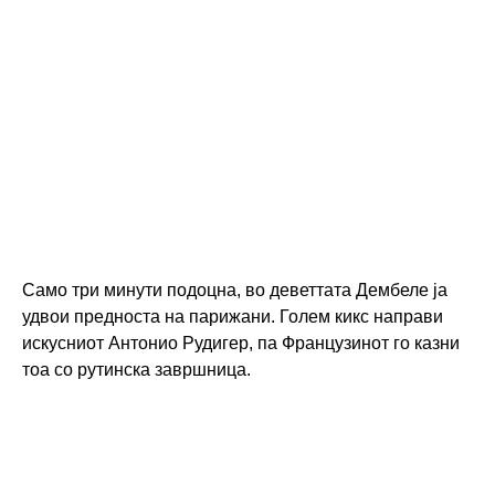
Само три минути подоцна, во деветтата Дембеле ја
удвои предноста на парижани. Голем кикс направи
искусниот Антонио Рудигер, па Французинот го казни
тоа со рутинска завршница.