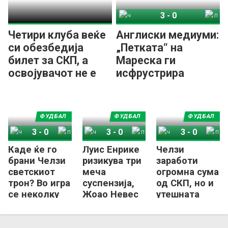
3
-
0
Челзи
ПСЖ
Четири клуба веќе
Англиски медиуми:
си обезбедија
„Петката“ на
билет за СКП, а
Мареска ги
освојувачот не е
исфрустрира
еден од нив
напаѓачите на
ПСЖ!
ФУДБАЛ
ФУДБАЛ
ФУДБАЛ
3
-
0
3
-
0
3
-
0
Каде ќе го
Луис Енрике
Челзи
Челзи
ПСЖ
Челзи
ПСЖ
Челзи
ПСЖ
брани Челзи
ризикува три
заработи
светскиот
меча
огромна сума
трон? Во игра
суспензија,
од СКП, но и
се неколку
Жоао Невес
утешната
држави,
„виси“ за
награда за
една испрати
Суперкупот
ПСЖ не е
кандидатура
на Европа
лоша