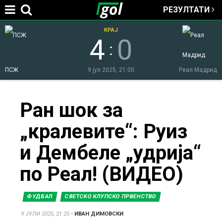
РЕЗУЛТАТИ
Jump to navigation
КРАЈ
4
0
:
ПСЖ
9 јул 2025, 21:00
Реал Мадрид
You
Ран шок за
„кралевите“: Руиз
are
и Дембеле „удрија“
here
по Реал! (ВИДЕО)
ФУДБАЛ
СВЕТСКО КЛУПСКО ПРВЕНСТВО
9 ЈУЛИ 2025, 21:25
•
ИВАН ДИМОВСКИ