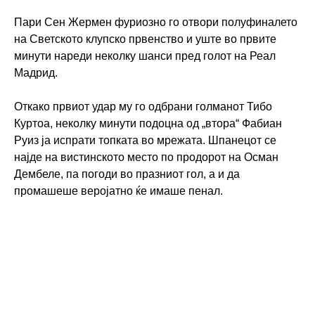
Пари Сен Жермен фуриозно го отвори полуфиналето
на Светското клупско првенство и уште во првите
минути нареди неколку шанси пред голот на Реал
Мадрид.
Откако првиот удар му го одбрани голманот Тибо
Куртоа, неколку минути подоцна од „втора“ Фабиан
Руиз ја испрати топката во мрежата. Шпанецот се
најде на вистинското место по продорот на Осман
Дембеле, па погоди во празниот гол, а и да
промашеше веројатно ќе имаше пенал.