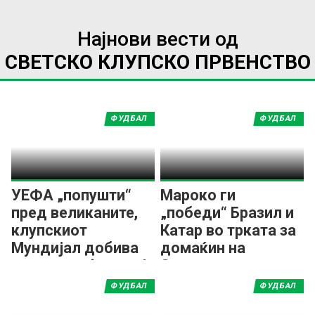
Најнови вести од
СВЕТСКО КЛУПСКО ПРВЕНСТВО
ФУДБАЛ
ФУДБАЛ
УЕФА „попушти“
Мароко ги
пред великаните,
„победи“ Бразил и
клупскиот
Катар во трката за
Мундијал добива
домаќин на
проширен формат!
Светско клупско
првенство во
ФУДБАЛ
ФУДБАЛ
фудбал