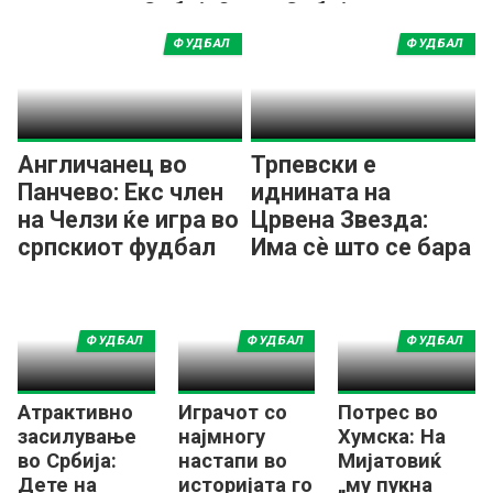
се сели во Србија?
во Србија
ФУДБАЛ
ФУДБАЛ
Англичанец во
Трпевски е
Панчево: Екс член
иднината на
на Челзи ќе игра во
Црвена Звезда:
српскиот фудбал
Има сè што се бара
од модерна
„десетка“!
ФУДБАЛ
ФУДБАЛ
ФУДБАЛ
Атрактивно
Играчот со
Потрес во
засилување
најмногу
Хумска: На
во Србија:
настапи во
Мијатовиќ
Дете на
историјата го
„му пукна