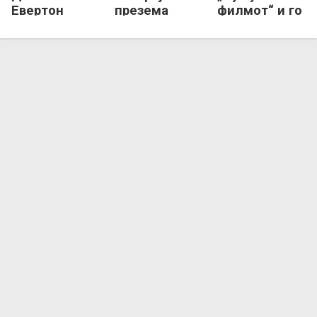
Евертон
презема
филмот“ и го
пристигнува
белградски
напушти
во Чукарички
Партизан
Партизан