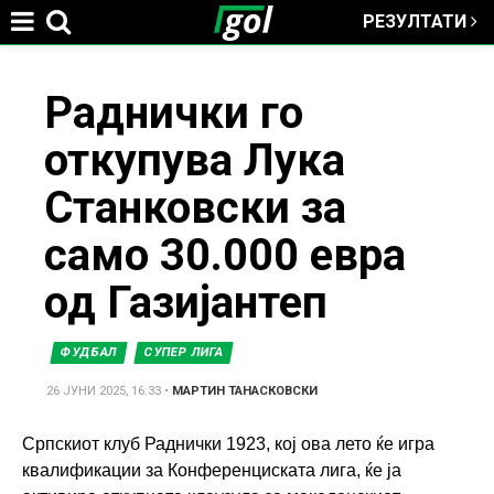
РЕЗУЛТАТИ
Jump to navigation
You
Раднички го
откупува Лука
are
Станковски за
here
само 30.000 евра
од Газијантеп
ФУДБАЛ
СУПЕР ЛИГА
26 ЈУНИ 2025, 16:33
•
МАРТИН ТАНАСКОВСКИ
Српскиот клуб Раднички 1923, кој ова лето ќе игра
квалификации за Конференциската лига, ќе ја