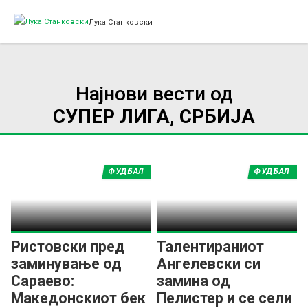
Лука Станковски
Најнови вести од
СУПЕР ЛИГА, СРБИЈА
ФУДБАЛ
ФУДБАЛ
Ристовски пред
Талентираниот
заминување од
Ангелевски си
Сараево:
замина од
Македонскиот бек
Пелистер и се сели