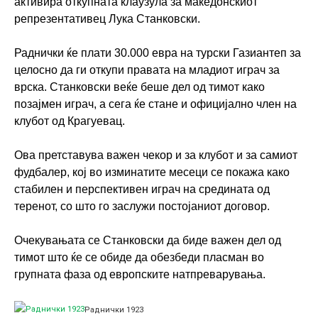
активира откупната клаузула за македонскиот
репрезентативец Лука Станковски.
Раднички ќе плати 30.000 евра на турски Газиантеп за
целосно да ги откупи правата на младиот играч за
врска. Станковски веќе беше дел од тимот како
позајмен играч, а сега ќе стане и официјално член на
клубот од Крагуевац.
Ова претставува важен чекор и за клубот и за самиот
фудбалер, кој во изминатите месеци се покажа како
стабилен и перспективен играч на средината од
теренот, со што го заслужи постојаниот договор.
Очекувањата се Станковски да биде важен дел од
тимот што ќе се обиде да обезбеди пласман во
групната фаза од европските натпреварувања.
Раднички 1923