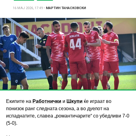
16 МАЈ 2026, 17:49
•
МАРТИН ТАНАСКОВСКИ
Екипите на
Работнички
и
Шкупи
ќе играат во
понизок ранг следната сезона, а во дуелот на
испаднатите, славеа „романтичарите“ со убедливи 7-0
(5-0).