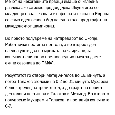
Мечот на некогашните прваци имаше очигледна
разлика ако се земе предвид дека Шкупи игра со
младинци оваа сезона и е најлошата екипа во Европа
со само еден освоен бод на едно коло пред крајот на
македонскиот шампионат.
Во првото полувреме на натпреварот во
Скопје
,
Работнички постигна пет гола, а во вториот дел
следеа уште два во мрежата на чаирчани, за
конечниот епилог во претпоследниот меч за двете
екипи сезонава во
ПМФЛ
.
Резултатот го отвори
Матеј Ангелов
во 16. минута, а
потоа Талаков зголеми на 0-2 во 31. минута. Мухарем
беше стрелец на третиот гол, а до крајот на првиот
дел голови постигнаа и Талаков и Мехмед. Во второто
полувреме Мухарем и Талаков ги поставија конечните
0-7.