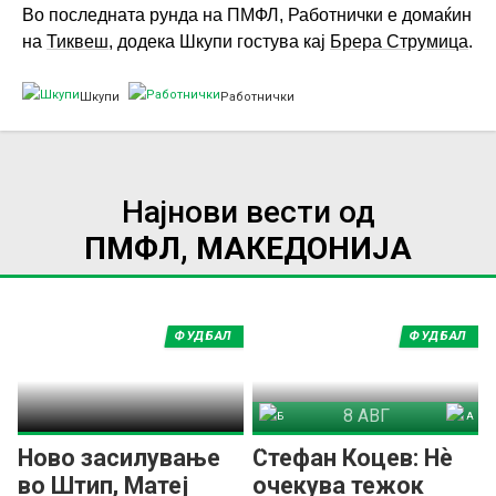
Во последната рунда на ПМФЛ, Работнички е домаќин
на
Тиквеш
, додека Шкупи гостува кај
Брера Струмица
.
Шкупи
Работнички
Најнови вести од
ПМФЛ, МАКЕДОНИЈА
ФУДБАЛ
ФУДБАЛ
8 АВГ
Брегалница Штип
Арсими 1973
Ново засилување
Стефан Коцев: Нѐ
во Штип, Матеј
очекува тежок