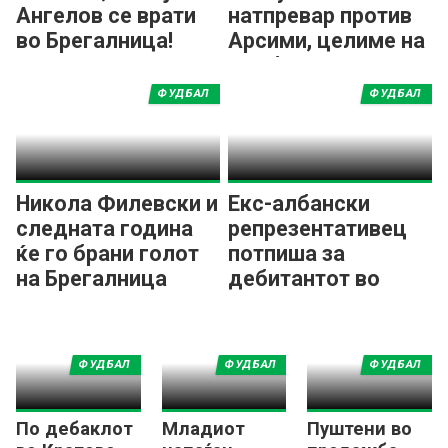
Ангелов се врати
натпревар против
во Брегалница!
Арсими, целиме на
три бода
ФУДБАЛ
ФУДБАЛ
Никола Филевски и
Екс-албански
следната година
репрезентативец
ќе го брани голот
потпиша за
на Брегалница
дебитантот во
ПМФЛ
ФУДБАЛ
ФУДБАЛ
ФУДБАЛ
По дебаклот
Младиот
Пуштени во