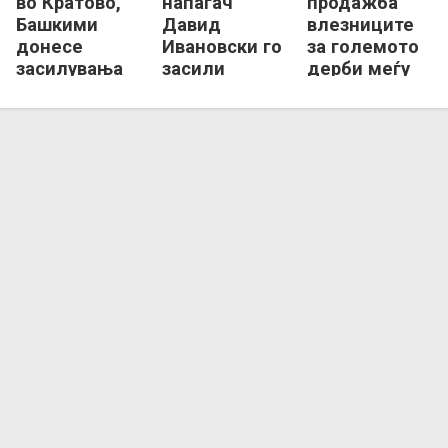
во Кратово,
напаѓач
продажба
Башкими
Давид
влезниците
донесе
Ивановски го
за големото
засилувања
засили
дерби меѓу
од Албанија,
битолски
Вардар и
Камерун,
Пелистер
Шкендија
Нигерија и
Германија