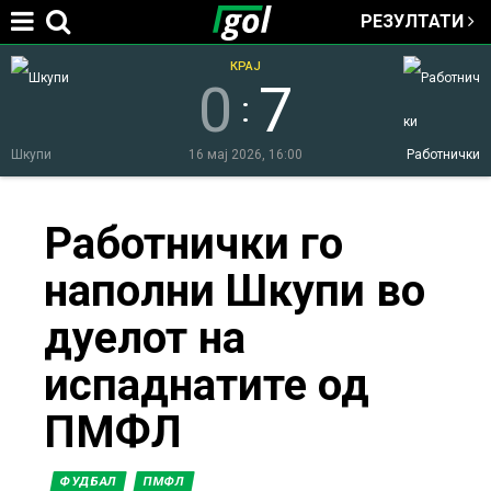
РЕЗУЛТАТИ
Jump to navigation
КРАЈ
0
7
:
Шкупи
16 мај 2026, 16:00
Работнички
You
Работнички го
наполни Шкупи во
are
дуелот на
here
испаднатите од
ПМФЛ
ФУДБАЛ
ПМФЛ