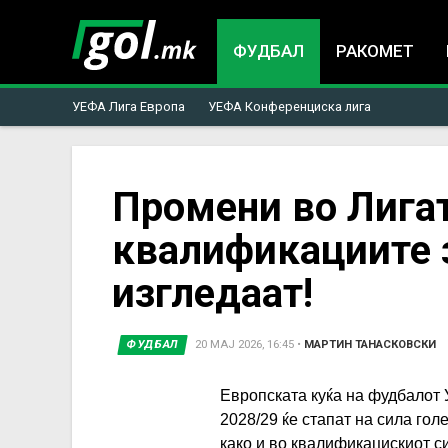
ФУДБАЛ
РАКОМЕТ
УЕФА Лига Европа
УЕФА Конференциска лига
You
Промени во Лигат
квалификациите з
are
изгледаат!
here
ФУДБАЛ
20 МАЈ 2026, 16:45
•
МАРТИН ТАНАСКОВСКИ
Европската куќа на фудбалот
2028/29 ќе стапат на сила го
како и во квалификацискиот с