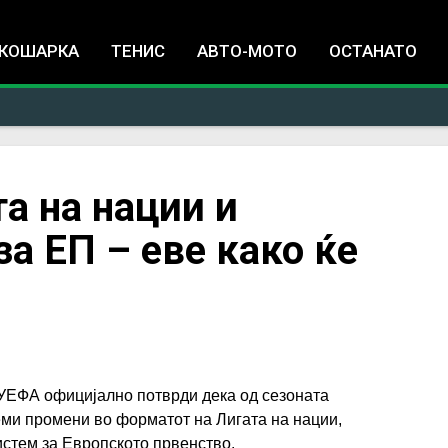
Jump to navigation
КОШАРКА
ТЕНИС
АВТО-МОТО
ОСТАНАТО
а на нации и
а ЕП – еве како ќе
 УЕФА официјално потврди дека од сезоната
леми промени во форматот на Лигата на нации,
истем за Европското првенство.