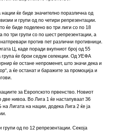
а нации ќе биде значително поразлична од
визии и групи од по четири репрезентации.
о ќе биде поделено во три лиги со по 18
ма по три групи со по шест репрезентации, а
т натпревари против пет различни противници.
гата Ц, каде поради вкупниот број од 55
 група ќе брои седум селекции. Од УЕФА
урнир ќе остане непроменет, што значи дека и
ор“, а ќе останат и баражите за промоција и
гови.
кациите за Европското првенство. Новиот
 две нивоа. Во Лига 1 ќе настапуваат 36
 на Лигата на нации, додека Лига 2 ќе ја
ии.
и групи од по 12 репрезентации. Секоја