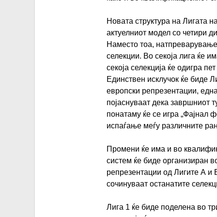
Новата структура на Лигата н
актуелниот модел со четири ди
Наместо тоа, натпреварувањет
селекции. Во секоја лига ќе и
секоја селекција ќе одигра пе
Единствен исклучок ќе биде Ли
европски репрезентации, една
појаснуваат дека завршниот т
понатаму ќе се игра „Фајнал ф
испаѓање меѓу различните ран
Промени ќе има и во квалифи
систем ќе биде организиран во
репрезентации од Лигите А и Б
сочинуваат останатите селекц
Лига 1 ќе биде поделена во тр