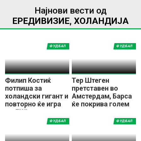
Најнови вести од
ЕРЕДИВИЗИЕ, ХОЛАНДИЈА
ФУДБАЛ
ФУДБАЛ
Филип Костиќ
Тер Штеген
потпиша за
претставен во
холандски гигант и
Амстердам, Барса
повторно ќе игра
ќе покрива голем
во ЛШ!
дел од платата
ФУДБАЛ
ФУДБАЛ