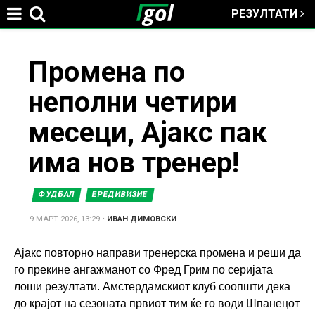
РЕЗУЛТАТИ
Jump to navigation
You
Промена по
неполни четири
are
месеци, Ајакс пак
here
има нов тренер!
ФУДБАЛ
ЕРЕДИВИЗИЕ
9 МАРТ 2026, 13:29
•
ИВАН ДИМОВСКИ
Ајакс повторно направи тренерска промена и реши да
го прекине ангажманот со Фред Грим по серијата
лоши резултати. Амстердамскиот клуб соопшти дека
до крајот на сезоната првиот тим ќе го води Шпанецот