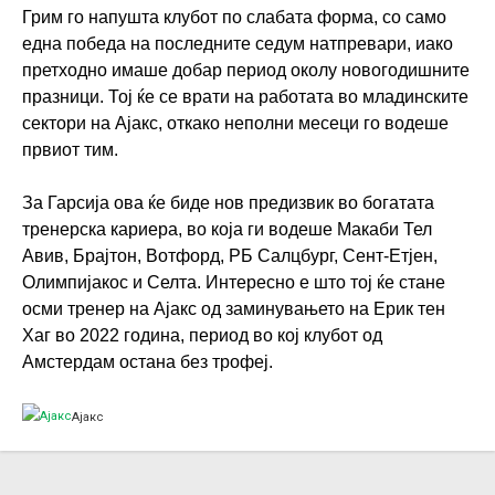
Грим го напушта клубот по слабата форма, со само
една победа на последните седум натпревари, иако
претходно имаше добар период околу новогодишните
празници. Тој ќе се врати на работата во младинските
сектори на Ајакс, откако неполни месеци го водеше
првиот тим.
За Гарсија ова ќе биде нов предизвик во богатата
тренерска кариера, во која ги водеше Макаби Тел
Авив, Брајтон, Вотфорд, РБ Салцбург, Сент-Етјен,
Олимпијакос и Селта. Интересно е што тој ќе стане
осми тренер на Ајакс од заминувањето на Ерик тен
Хаг во 2022 година, период во кој клубот од
Амстердам остана без трофеј.
Ајакс