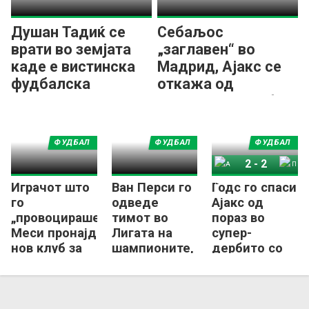
Душан Тадиќ се
Себаљос
врати во земјата
„заглавен“ во
каде е вистинска
Мадрид, Ајакс се
фудбалска
откажа од
легенда
неговиот трансфер
ФУДБАЛ
ФУДБАЛ
ФУДБАЛ
2
-
2
Играчот што
Ван Перси го
Годс го спаси
Ајакс
ПСВ Ајндховен
го
одведе
Ајакс од
„провоцираше“
тимот во
пораз во
Меси пронајде
Лигата на
супер-
нов клуб за
шампионите,
дербито со
време на СП
па доби
ПСВ
отказ
Ајндховен