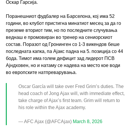
Оскар Гарсија.
Поранешниот фудбалер на Барселона, кој има 52
години, во клубот пристигна минатиот месец за да го
преземе вториот тим, но по последните случувања
веднаш е промовиран во тренер на сениорскиот
состав. Поразот од Гронинген со 1-3 викендов беше
последната капка, па Ајакс падна на 5. позиција со 44
бода. Тимот има голем дефицит зад лидерот ПСВ
Ајндховен, но и натаму се надева на место кое води
во европските натпреварувања.
Oscar García will take over Fred Grim’s duties. The
head coach of Jong Ajax will, with immediate effect,
take charge of Ajax’s first team. Grim will return to
his role within the Ajax academy.
— AFC Ajax (@AFCAjax)
March 8, 2026